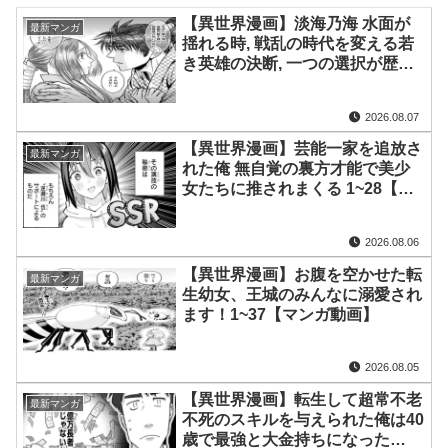
【異世界漫画】淡海乃海 水面が
最新マンガ
揺れる時, 戦乱の時代を変える若
き英雄の決断, 一つの選択が歴史
を大きく動かす！1~61【マンガ
動画】
2026.08.07
【異世界漫画】芸能一家を追放さ
最新マンガ
れた俺 無自覚の裏方才能で美少
女たちに推されまくる 1~28【マ
ンガ動画】
2026.08.06
【異世界漫画】お腹を空かせた転
最新マンガ
生幼女、王城のみんなに溺愛され
ます！1~37【マンガ動画】
2026.08.05
【異世界漫画】転生して超常不老
最新マンガ
不死のスキルを与えられた俺は40
歳で最強と大金持ちになった