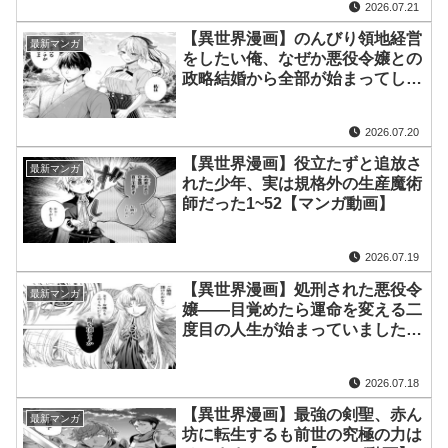
2026.07.21
フが俺をライバル視し貶して来る
【マンガ動画】
【異世界漫画】のんびり領地経営
最新マンガ
をしたい俺、なぜか悪役令嬢との
政略結婚から全部が始まってしま
う 1~19【マンガ動画】
2026.07.20
【異世界漫画】役立たずと追放さ
最新マンガ
れた少年、実は規格外の生産魔術
師だった1~52【マンガ動画】
2026.07.19
【異世界漫画】処刑された悪役令
最新マンガ
嬢――目覚めたら運命を変える二
度目の人生が始まっていました
1~24【マンガ動画】
2026.07.18
【異世界漫画】最強の剣聖、赤ん
最新マンガ
坊に転生するも前世の究極の力は