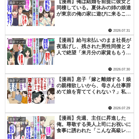
【漫画】俺は結婚を前提に彼女と
最新マンガ
同棲している。夏休みの姉の娘達
が東京の俺の家に遊びに来ること
になり「子供大好きだし良いよ」
→ところが双子の姪達が「あの人
2026.07.31
と別れたほうが良いよ…」彼女を
嫌い…【マンガ動画】
【漫画】給与未払いのまま社長が
最新マンガ
夜逃げし、残された男性同僚と２
人で絶望「来月分の家賃ももう払
えない…」「いっそ独立する
か…」→２人でなんとか協力し起
2026.07.30
業した。姉の親友「あの時の恩返
しさせて」【マンガ動画】
【漫画】息子「嫁と離婚する！娘
最新マンガ
の親権欲しいから、母さん仕事辞
めて娘を育ててくれない？」私
「は？自分の子でしょ？」息子
「だって俺は仕事あるから」勝手
2026.07.29
なことを言いだす息子に困
惑……。
【漫画】先週、主任に昇進した
最新マンガ
俺。尊敬する美人上司にお祝いに
食事に誘われた「こんな高級レス
トラン初めてで…」→食事中、大