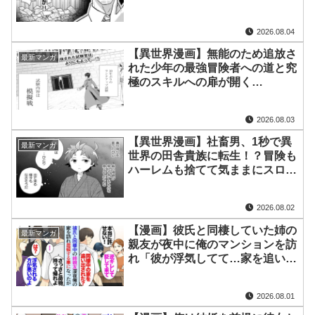
1~13【マンガ動画】
2026.08.04
【異世界漫画】無能のため追放さ
最新マンガ
れた少年の最強冒険者への道と究
極のスキルへの扉が開く
1~32【マンガ動画】
2026.08.03
【異世界漫画】社畜男、1秒で異
最新マンガ
世界の田舎貴族に転生！？冒険も
ハーレムも捨てて気ままにスロー
ライフを満喫した話！ 1~100【マ
ンガ動画】
2026.08.02
【漫画】彼氏と同棲していた姉の
最新マンガ
親友が夜中に俺のマンションを訪
れ「彼が浮気してて…家を追い出
された」浮気相手と彼氏に逆レさ
れ容姿を貶されたらしく→姉から
2026.08.01
頼まれしばらく俺の家に居候する
事に…【マンガ動画】