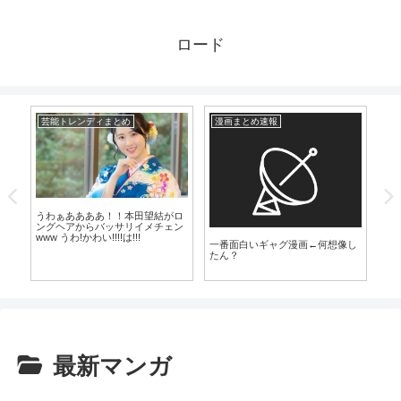
ロード
芸能トレンディまとめ
漫画まとめ速報
芸
うわぁああああ！！本田望結がロ
ングヘアからバッサリイメチェン
www うわ!かわい!!!!は!!!
っ
一番面白いギャグ漫画←何想像し
【
こ
たん？
在
こち
最新マンガ