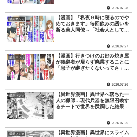
学時代に苦学生だった俺を貧乏人
2026.07.28
と見下してた金持ち同級生に遭遇
し…【マンガ動画】
【漫画】「私夜９時に寝るのでや
最新マンガ
めておきます」毎回飲みの誘いを
断る美人同僚→「社会人としてど
うなの？人の気持ち考えてる？」
飲みの誘いに乗らないことを貶し
2026.07.27
て責める男性同僚から彼女を助け
た【マンガ動画】
【漫画】行きつけのお好み焼き屋
最新マンガ
が後継者が居らず廃業することに
「息子が継ぎたくないってさ」女
友達を連れて行ったら継ぎたいと
言い出し修行することに→「俺の
2026.07.26
店だぞ！」店主の息子が帰ってき
て…【マンガ動画】
【異世界漫画】異世界へ落ちた一
最新マンガ
人の猟師…現代兵器を無限召喚す
るチートで世界を蹂躙した結果が
ヤバすぎた1~52【マンガ動画】
2026.07.25
【異世界漫画】異世界にスライム
最新マンガ