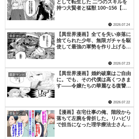
として転生した 二つのスキルを
持つ大賢者と猛獣 100~156【マ
ンガ動画】
2026.07.24
【異世界漫画】全てを失い奈落に
最新マンガ
捨てられた少年、無限ガチャを駆
使して最強の軍勢を作り上げる
100~223【マンガ動画】
2026.07.23
【異世界漫画】婚約破棄はご自由
最新マンガ
に。でも、その代償は高くつきま
す――令嬢たちの華麗なる復讐
劇！1~8【マンガ動画】
2026.07.22
【漫画】在宅仕事の俺、階段から
最新マンガ
落ちて左腕を骨折した。リハビリ
で担当になった理学療法士さんが
高校時代の同級生→「私語は慎ん
で下さい」リハビリの男性スタッ