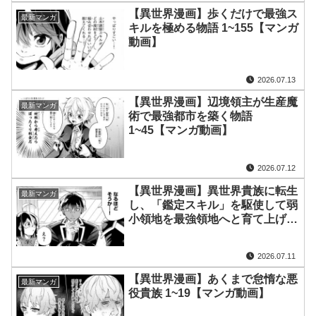
【異世界漫画】歩くだけで最強ス
最新マンガ
キルを極める物語 1~155【マンガ
動画】
2026.07.13
【異世界漫画】辺境領主が生産魔
最新マンガ
術で最強都市を築く物語
1~45【マンガ動画】
2026.07.12
【異世界漫画】異世界貴族に転生
最新マンガ
し、「鑑定スキル」を駆使して弱
小領地を最強領地へと育て上げる
1~192【マンガ動画】
2026.07.11
【異世界漫画】あくまで怠惰な悪
最新マンガ
役貴族 1~19【マンガ動画】