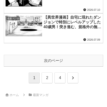
2026.07.10
【異世界漫画】自宅に現れたダン
最新マンガ
ジョンで特別にレベルアップした
40歳男！突き進む、規格外の無
双、開幕！1~13【マンガ動画】
2026.07.09
次のページ
次
1
2
4
へ
ホーム
最新マンガ