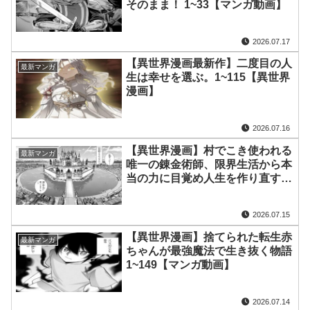
そのまま！ 1~33【マンガ動画】
2026.07.17
【異世界漫画最新作】二度目の人
最新マンガ
生は幸せを選ぶ。1~115【異世界
漫画】
2026.07.16
【異世界漫画】村でこき使われる
最新マンガ
唯一の錬金術師、限界生活から本
当の力に目覚め人生を作り直す件
1~56【マンガ動画】
2026.07.15
【異世界漫画】捨てられた転生赤
最新マンガ
ちゃんが最強魔法で生き抜く物語
1~149【マンガ動画】
2026.07.14