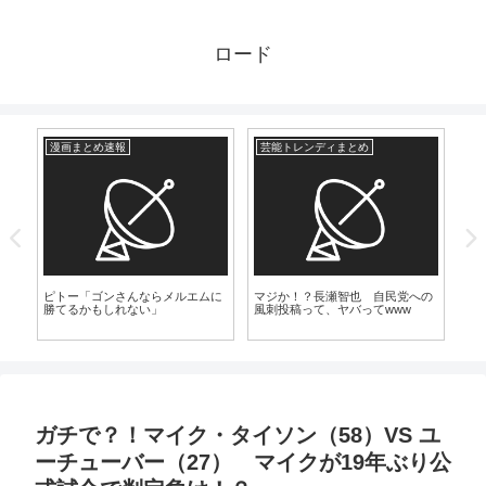
ロード
漫画まとめ速報
芸能トレンディまとめ
爆
【
「
ピトー「ゴンさんならメルエムに
マジか！？長瀬智也 自民党への
じ
勝てるかもしれない」
風刺投稿って、ヤバってwww
ガチで？！マイク・タイソン（58）VS ユ
ーチューバー（27） マイクが19年ぶり公