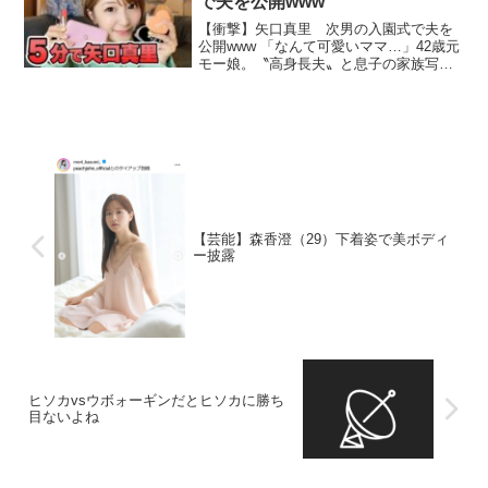
で夫を公開www
【衝撃】矢口真里 次男の入園式で夫を
公開www 「なんて可愛いママ…」42歳元
モー娘。〝高身長夫〟と息子の家族写真
を公開「次男はめちゃくちゃヤンチャ
で…」子供たちへの思いに反響 …はめち
ゃくちゃヤンチャで…」 元モーニング
娘。のメンバーでタ...
【芸能】森香澄（29）下着姿で美ボディ
ー披露
ヒソカvsウボォーギンだとヒソカに勝ち
目ないよね