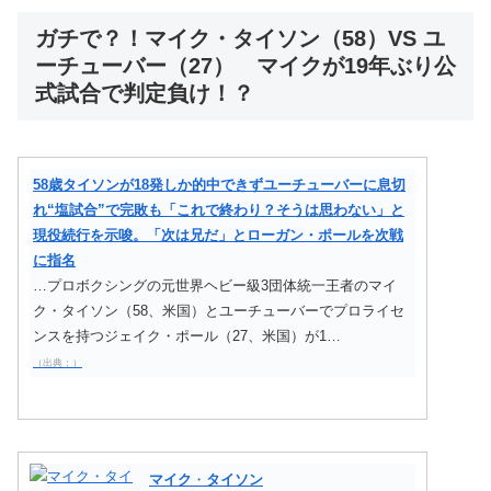
ガチで？！マイク・タイソン（58）VS ユ
ーチューバー（27） マイクが19年ぶり公
式試合で判定負け！？
58歳タイソンが18発しか的中できずユーチューバーに息切
れ“塩試合”で完敗も「これで終わり？そうは思わない」と
現役続行を示唆。「次は兄だ」とローガン・ポールを次戦
に指名
…プロボクシングの元世界ヘビー級3団体統一王者のマイ
ク・タイソン（58、米国）とユーチューバーでプロライセ
ンスを持つジェイク・ポール（27、米国）が1…
（出典：）
マイク
・
タイソン