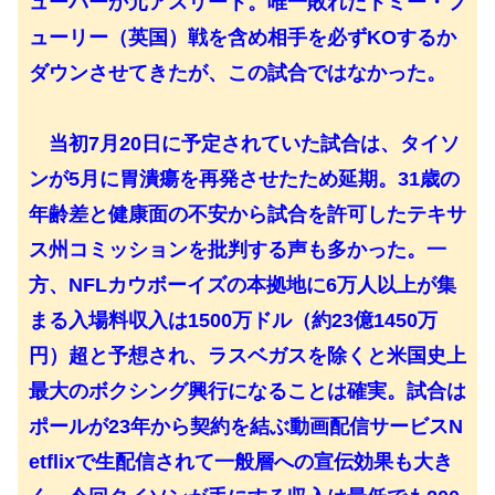
ューバーか元アスリート。唯一敗れたトミー・フ
ューリー（英国）戦を含め相手を必ずKOするか
ダウンさせてきたが、この試合ではなかった。
当初7月20日に予定されていた試合は、タイソ
ンが5月に胃潰瘍を再発させたため延期。31歳の
年齢差と健康面の不安から試合を許可したテキサ
ス州コミッションを批判する声も多かった。一
方、NFLカウボーイズの本拠地に6万人以上が集
まる入場料収入は1500万ドル（約23億1450万
円）超と予想され、ラスベガスを除くと米国史上
最大のボクシング興行になることは確実。試合は
ポールが23年から契約を結ぶ動画配信サービスN
etflixで生配信されて一般層への宣伝効果も大き