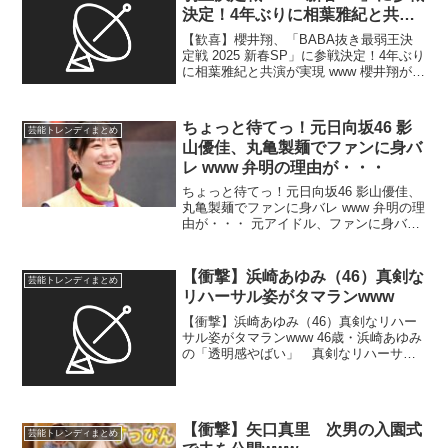
決定！4年ぶりに相葉雅紀と共演
が実現 www
【歓喜】櫻井翔、「BABA抜き最弱王決
定戦 2025 新春SP」に参戦決定！4年ぶり
に相葉雅紀と共演が実現 www 櫻井翔が
『BABA抜き最弱王決定戦 2025 新春
SP』に参戦！相葉雅紀と『VS嵐』最終
回ぶりにフジテレビで共演 …後日アナ...
ちょっと待てっ！元日向坂46 影
芸能トレンディまとめ
山優佳、丸亀製麺でファンに身バ
レ www 弁明の理由が・・・
ちょっと待てっ！元日向坂46 影山優佳、
丸亀製麺でファンに身バレ www 弁明の理
由が・・・ 元アイドル、ファンに身バレ
でまさかの“弁明” 人気うどんチェーンの
半額日を堪能 …「応援ありがとう」とフ
ァンへ感謝 元日向坂46で俳優の影山優
【衝撃】浜崎あゆみ（46）真剣な
芸能トレンディまとめ
佳が...
リハーサル姿がタマランwww
【衝撃】浜崎あゆみ（46）真剣なリハー
サル姿がタマランwww 46歳・浜崎あゆみ
の「透明感やばい」 真剣なリハーサル
姿に反響「なんでそんなに可愛いの？」
…海外ツアーを控える 歌手の浜崎あゆ
み（46）が27日、自身のインスタグラム
を更新。リ...
【衝撃】矢口真里 次男の入園式
芸能トレンディまとめ