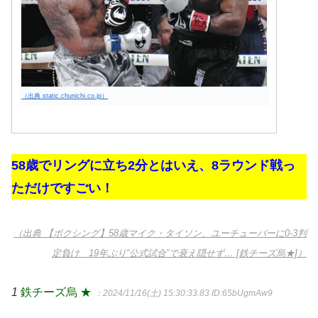
（出典 static.chunichi.co.jp）
58歳でリングに立ち2分とはいえ、8ラウンド戦っ
ただけですごい！
（出典 【ボクシング】58歳マイク・タイソン、ユーチューバーに0-3判
定負け 19年ぶり“公式試合”で衰え隠せず… [鉄チーズ烏★]）
1
鉄チーズ烏 ★
：2024/11/16(土) 15:30:33.83
ID:65bUgmAw9