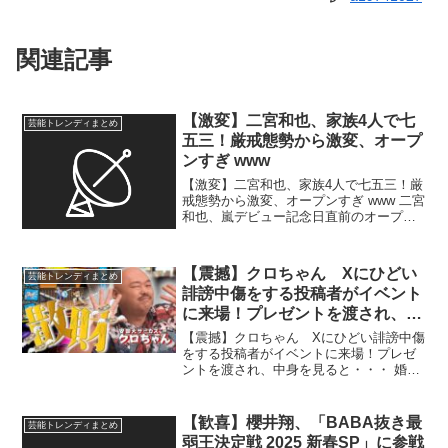
関連記事
【激変】二宮和也、家族4人で七
芸能トレンディまとめ
五三！厳戒態勢から激変、オープ
ンすぎ www
【激変】二宮和也、家族4人で七五三！厳
戒態勢から激変、オープンすぎ www 二宮
和也、嵐デビュー記念日直前のオープン
すぎる“家族4人で七五三”姿“厳戒態勢”結
婚前からいまや激変 – SmartFLASH 二宮
和也、嵐デビュー記念日直前のオー...
【震撼】クロちゃん Xにひどい
芸能トレンディまとめ
誹謗中傷をする投稿者がイベント
に来場！プレゼントを渡され、中
身を見ると・・・
【震撼】クロちゃん Xにひどい誹謗中傷
をする投稿者がイベントに来場！プレゼ
ントを渡され、中身を見ると・・・ 婚約
指輪は誰が選ぶ クロちゃん「水ダウ」
プロポーズ、164万円ポン→玉砕で話
題 “損失”少ないやり方も お笑いトリ
【歓喜】櫻井翔、「BABA抜き最
芸能トレンディまとめ
オ・安田大サーカ...
弱王決定戦 2025 新春SP」に参戦