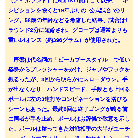
（アイルランド）に6回TKO負けして以来、エキ
シビションを除くと19年ぶりの“公式試合”のリ
ング。58歳の年齢などを考慮した結果、試合は1
ラウンド2分に短縮され、グローブは通常よりも
重い14オンス（約396グラム）が使用された。
序盤は代名詞の「ピーカブースタイル」で低い
姿勢からプレッシャーをかけ、ジャブやフックを
振るったが、3回から明らかにスローダウン。手
が出なくなり、ハンドスピード、手数とも上回る
ポールに左の3連打やコンビネーションを浴びる
シーンもあった。最終8回は終了ゴングが鳴る前
に両者が手を止め、ポールはお辞儀で敬意を示し
た。ポールは勝ってきた対戦相手の大半がユーチ