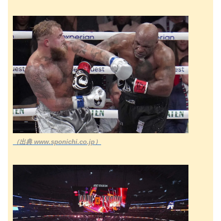
（出典 www.sponichi.co.jp）