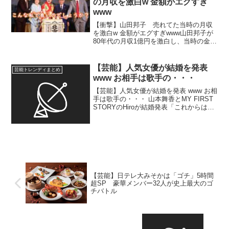
の月収を激白w 金額がエグすぎ
www
【衝撃】山田邦子 売れてた当時の月収
を激白w 金額がエグすぎwww山田邦子が
80年代の月収1億円を激白し、当時の金銭
事情について語る。番組での買い物エピ
ソードやビートたけしの収入についても
触れられる。 明石家さんま、1980年代の
【芸能】人気女優が結婚を発表
芸能トレンディまとめ
ギャラアッ...
www お相手は歌手の・・・
【芸能】人気女優が結婚を発表 www お相
手は歌手の・・・ 山本舞香とMY FIRST
STORYのHiroが結婚発表「これからはお
互い家族として支え合い」 …女優、山本
舞香（26）とMY FIRST STORYのボーカ
ル・Hiro（30）...
【芸能】日テレ大みそかは「ゴチ」5時間
超SP 豪華メンバー32人が史上最大のゴ
チバトル