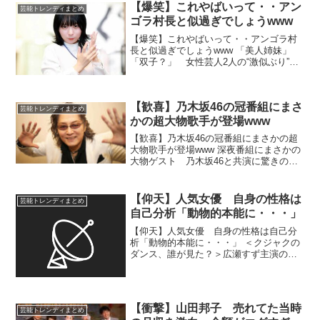
イバルの中国を下し、2大会ぶり8度目の
【爆笑】これやばいって・・アン
芸能トレンディまとめ
優勝を果たした。エース...
ゴラ村長と似過ぎでしょうwww
【爆笑】これやばいって・・アンゴラ村
長と似過ぎでしょうwww 「美人姉妹」
「双子？」 女性芸人2人の“激似ぶり”に
本人も仰天「なんて似過ぎていることで
しょう」 …屋でバッタリ会った、にゃん
こスターのアンゴラ村長。なんて似過ぎ
【歓喜】乃木坂46の冠番組にまさ
ていることでしょ...
芸能トレンディまとめ
かの超大物歌手が登場www
【歓喜】乃木坂46の冠番組にまさかの超
大物歌手が登場www 深夜番組にまさかの
大物ゲスト 乃木坂46と共演に驚きの声
「凄いだろ」「すごく感動」 …スも披露
する。 17日放送回に登場したのが、米
米CLUBのボーカル・石井竜也だった。乃
【仰天】人気女優 自身の性格は
芸能トレンディまとめ
木坂4...
自己分析「動物的本能に・・・」
【仰天】人気女優 自身の性格は自己分
析「動物的本能に・・・」 ＜クジャクの
ダンス、誰が見た？＞広瀬すず主演の本
格サスペンス 第5話視聴率6.2％ 新し
い手掛かり？ 俳優の広瀬すずさん主演
の連続ドラマ「クジャクのダンス、誰が
見た？」（TBS...
【衝撃】山田邦子 売れてた当時
芸能トレンディまとめ