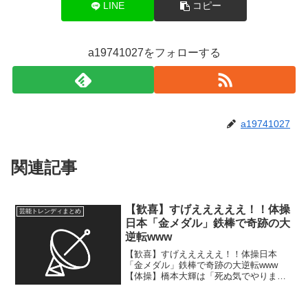
LINE
コピー
a19741027をフォローする
a19741027
関連記事
【歓喜】すげえええええ！！体操
芸能トレンディまとめ
日本「金メダル」鉄棒で奇跡の大
逆転www
【歓喜】すげえええええ！！体操日本
「金メダル」鉄棒で奇跡の大逆転www
【体操】橋本大輝は「死ぬ気でやりま
す」と涙…男子団体ミラクル金を呼んだ
主将・萱和磨の〝前日発言〟 …獲得。ラ