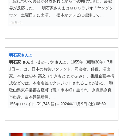
…訟について終結が発表されてから一夜明けた９日、芸能
界が反応した。 明石家さんまはＭＢＳラジオ「ヤングタ
ウン 土曜日」に出演。「松本がテレビに復帰して…
（出典：）
明石家さんま
明石家
さんま
（あかしや
さんま
、1955年〈昭和30年〉7月
1日 – ）は、日本のお笑いタレント、司会者、俳優、演出
家。本名は杉本 高文（すぎもと たかふみ）。番組企画や構
成などでは、本名名義でクレジットされることがある。 和
歌山県東牟婁郡古座町（現・串本町）生まれ、奈良県奈良
市出身。吉本興業所属。…
155キロバイト (21,743 語) – 2024年11月9日 (土) 08:59