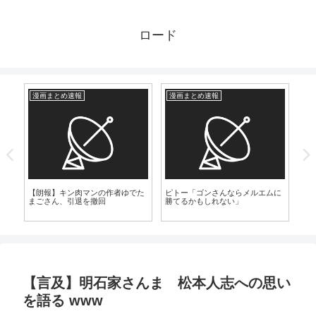
ロード
漫画まとめ速報
漫画まとめ速報
芸
ロ
ン
【朗報】キン肉マンの作者ゆでた
ピトー「ゴンさんならメルエムに
【
まごさん、引退を撤回
勝てるかもしれない」
在
こち
【言及】明石家さんま 松本人志への思い
を語る www