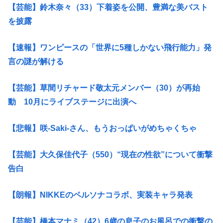
【芸能】鈴木奈々（33）下着姿を公開、豊満な美バスト
を披露
【速報】ワンピースの「世界に5種しかない飛行能力」発
言の謎が解ける
【芸能】草間リチャード敬太元メンバー（30）が再始
動 10月にライブステージに出演へ
【悲報】咲-Saki-さん、もうおっぱいがめちゃくちゃ
【芸能】大久保佳代子（550）“現在の性欲”について衝撃
告白
【朗報】NIKKEのペルソナコラボ、実装キャラ発表
【芸能】橋本マナミ（42）6歳の息子のお風呂での衝撃の