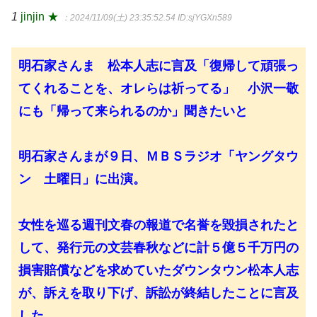
1
jinjin ★
：2024/11/09(土) 23:35:52.54
ID:sjYGXn589
明石家さんま 松本人志に言及「復帰して頑張っ
てくれることを、オレらは祈ってる」 小沢一敬
にも「帰って来られるのか」聞きたいと
明石家さんまが９日、ＭＢＳラジオ「ヤングタウ
ン 土曜日」に出演。
女性を巡る週刊文春の報道で名誉を毀損されたと
して、発行元の文芸春秋などに計５億５千万円の
損害賠償などを求めていたダウンタウン松本人志
が、訴えを取り下げ、訴訟が終結したことに言及
した。