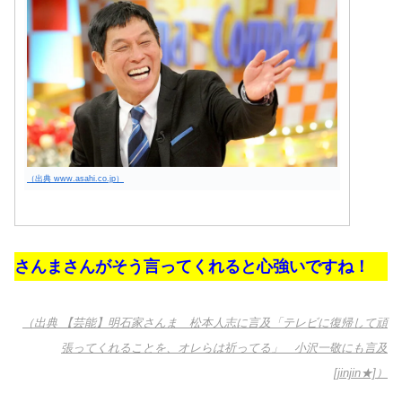
（出典 www.asahi.co.jp）
さんまさんがそう言ってくれると心強いですね！
（出典 【芸能】明石家さんま 松本人志に言及「テレビに復帰して頑
張ってくれることを、オレらは祈ってる」 小沢一敬にも言及
[jinjin★]）