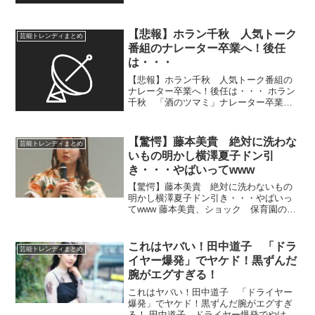
相方・木本にダメ出し「あれがすべてを
表している」 お笑い芸人の千原ジュニ
アが8日、報道番組「ABEMA的ニュース
【悲報】ホラン千秋 人気トーク
芸能トレンディまとめ
ショー」（A...
番組のナレーター卒業へ！後任
は・・・
【悲報】ホラン千秋 人気トーク番組の
ナレーター卒業へ！後任は・・・ ホラン
千秋 「酒のツマミ」ナレーター卒業
ラストは14日、後任は番組内で発表 …の
ツマミになる話」（金曜後9・58）のナレ
ーターを務めていたタレント・ホラン千
【驚愕】藤本美貴 絶対に洗わな
芸能トレンディまとめ
秋（36）が1...
いもの明かし横澤夏子ドン引
き・・・やばいってwww
【驚愕】藤本美貴 絶対に洗わないもの
明かし横澤夏子ドン引き・・・やばいっ
てwww 藤本美貴、ショック 保育園の水
着は洗わない発言も一般ママは「洗う」
に挙手「うそ…」 元モーニング娘。の
藤本美貴が７日、テレビ朝日系「夫が寝
これはヤバい！田中道子 「ドラ
芸能トレンディまとめ
たあとに」で、保育...
イヤー爆発」でヤケド！黒ずんだ
腕がエグすぎる！
これはヤバい！田中道子 「ドライヤー
爆発」でヤケド！黒ずんだ腕がエグすぎ
る！ 田中道子、ドライヤー爆発でやけど