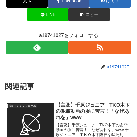
X
Facebook
はてブ
LINE
コピー
a19741027をフォローする
a19741027
関連記事
【言及】千原ジュニア TKO木下
芸能トレンディまとめ
の謝罪動画の服に苦言！「なぜあ
れを」www
【言及】千原ジュニア TKO木下の謝罪
動画の服に苦言！「なぜあれを」www 千
原ジュニア ＴＫＯ木下隆行を猛批判…