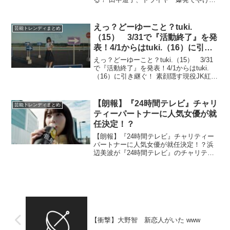
「腕持ってかれた」 …】女優の田中道子
が19日に自身のInstagramを更新。ストー
リーズにて、ドライヤーの爆発によって
えっ？どーゆーこと？tuki.
芸能トレンディまとめ
やけどを...
（15） 3/31で『活動終了』を発
表！4/1からはtuki.（16）に引き
継ぐ！
えっ？どーゆーこと？tuki.（15） 3/31
で『活動終了』を発表！4/1からはtuki.
（16）に引き継ぐ！ 素顔隠す現役JK紅白
歌手tuki.「大切なお知らせ」「誠に遺憾
ながら」にＸ騒然「びっくり」 …うお願
い申し上げます」とつづった...
【朗報】『24時間テレビ』チャリ
芸能トレンディまとめ
ティーパートナーに人気女優が就
任決定！？
【朗報】『24時間テレビ』チャリティー
パートナーに人気女優が就任決定！？浜
辺美波が『24時間テレビ』のチャリティ
ーパートナーに就任。放送日は8月30日、
31日で、支援活動に参加予定。 浜辺美波
「アブラマシマシ、ニンニクマシマ
シ」 仲良しAd...
【衝撃】大野智 新恋人がいた www