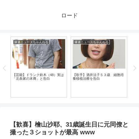
ロード
爆速ニュースちゃんねる
爆速ニュースちゃんねる
漫
【芸能】ドランク鈴木（48）実は
【歌手】酒井法子５３歳 細胞培
「北条家の末裔」と告白
養移植治療を告白
に
【
ま
【歓喜】檜山沙耶、31歳誕生日に元同僚と
撮った３ショットが最高 www