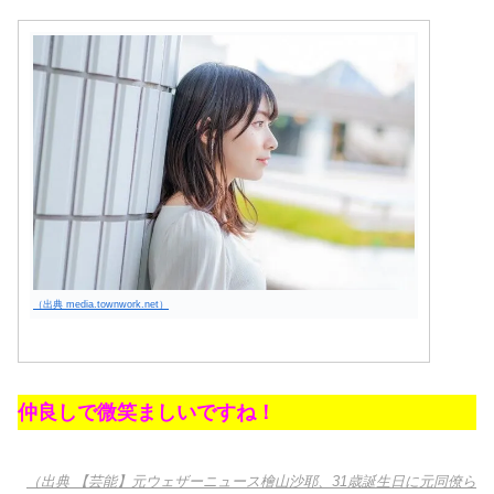
（出典 media.townwork.net）
仲良しで微笑ましいですね！
（出典 【芸能】元ウェザーニュース檜山沙耶、31歳誕生日に元同僚ら