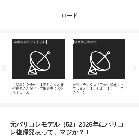
ロード
芸能トレンディまとめ
漫画まとめ速報
芸
7）
可
32
【悲報】女優の山本美月さんと麻
未来トランクス「完全に消え去っ
生祐未さんがドラマ撮影中に照明
てしまえ！！！セル！！！」←こ
落下しケガ・・・
のシーン
元パリコレモデル（52）2025年にパリコ
レ復帰発表って、マジか？！