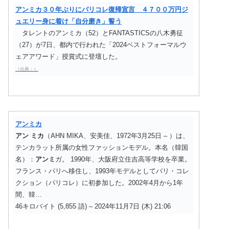
アンミカ３０年ぶりにパリコレ復帰宣言 ４７００万円ジ
ュエリー身に着け「自分磨き」誓う
タレントのアンミカ（52）とFANTASTICSの八木勇征
（27）が7日、都内で行われた「2024ベストフォーマルウ
ェアアワード」授賞式に登壇した。
（出典：）
アンミカ
アン
ミカ
（AHN MIKA、安美佳、1972年3月25日 – ）は、
テンカラット所属の女性ファッションモデル。本名（韓国
名）：
アンミ
ガ。 1990年、大阪府立住吉高等学校を卒業。
フランス・パリへ移住し、1993年モデルとしてパリ・コレ
クション（パリコレ）に初参加した。2002年4月から1年
間、韓…
46キロバイト (5,855 語) – 2024年11月7日 (木) 21:06