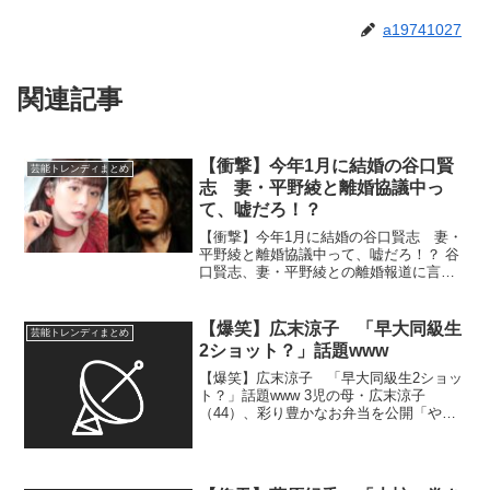
a19741027
関連記事
【衝撃】今年1月に結婚の谷口賢
芸能トレンディまとめ
志 妻・平野綾と離婚協議中っ
て、嘘だろ！？
【衝撃】今年1月に結婚の谷口賢志 妻・
平野綾と離婚協議中って、嘘だろ！？ 谷
口賢志、妻・平野綾との離婚報道に言
及 「弁護士を通して離婚について話し
合っているのは事実です」 …声優で女
優、平野綾（36）の夫、谷口賢志（46）
【爆笑】広末涼子 「早大同級生
芸能トレンディまとめ
が11日、自身のX...
2ショット？」話題www
【爆笑】広末涼子 「早大同級生2ショッ
ト？」話題www 3児の母・広末涼子
（44）、彩り豊かなお弁当を公開「やば
っ美味しそー！」「誰が食べるお弁当か
な!?」など反響 3人の子どもがいる母親
で、俳優の広末涼子（44）が17日、
Instagr...