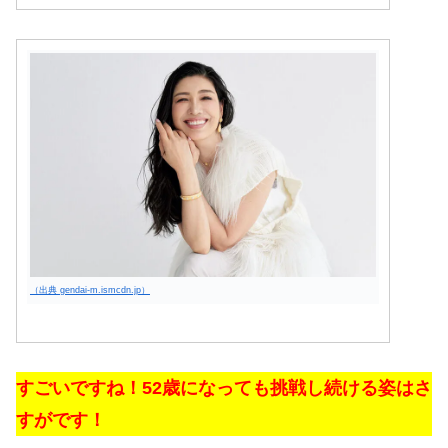
（出典 gendai-m.ismcdn.jp）
すごいですね！52歳になっても挑戦し続ける姿はさ
すがです！