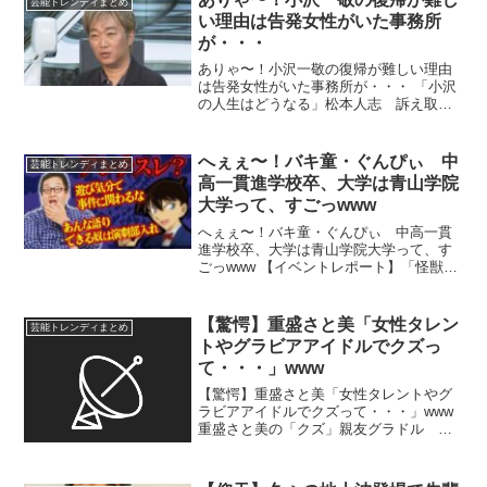
芸能トレンディまとめ
のドラマ、...
い理由は告発女性がいた事務所
が・・・
ありゃ〜！小沢一敬の復帰が難しい理由
は告発女性がいた事務所が・・・ 「小沢
の人生はどうなる」松本人志 訴え取り
下げで心配される“アテンド報道”芸人の今
後 …月から松本は芸能活動を休止した。
「一連の報道の中で、スピードワゴンの
へぇぇ〜！バキ童・ぐんぴぃ 中
芸能トレンディまとめ
小沢一敬さんは...
高一貫進学校卒、大学は青山学院
大学って、すごっwww
へぇぇ〜！バキ童・ぐんぴぃ 中高一貫
進学校卒、大学は青山学院大学って、す
ごっwww 【イベントレポート】「怪獣ヤ
ロウ！」“バキ童”ことぐんぴぃ主演の理由
は？監督「ちいかわだと思ってる」 …に
東京・ユーロライブで行われ、主演を務
【驚愕】重盛さと美「女性タレン
芸能トレンディまとめ
めた春とヒコー...
トやグラビアアイドルでクズっ
て・・・」www
【驚愕】重盛さと美「女性タレントやグ
ラビアアイドルでクズって・・・」www
重盛さと美の「クズ」親友グラドル テ
レビ出演決定前日に超有名芸能人と破
局 バズリ利用し「しばらくは仕事を頑
張る」 グラビアアイドル、タレントの