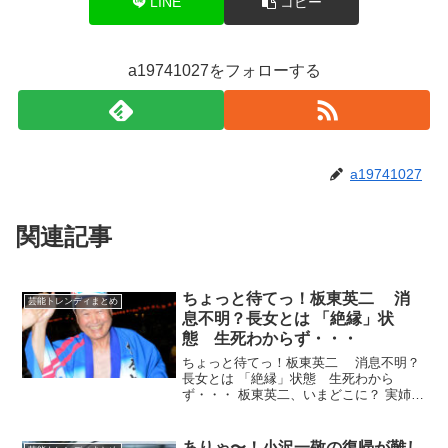
LINE
コピー
a19741027をフォローする
a19741027
関連記事
ちょっと待てっ！板東英二 消
芸能トレンディまとめ
息不明？長女とは 「絶縁」状
態 生死わからず・・・
ちょっと待てっ！板東英二 消息不明？
長女とは 「絶縁」状態 生死わから
ず・・・ 板東英二、いまどこに？ 実姉が
「消息不明」だと危惧し、長女とは “絶
縁” 状態から「丸1年」で起きたこと …板
東の名前がドラマ内で登場すると、 《こ
ありゃ〜！小沢一敬の復帰が難し