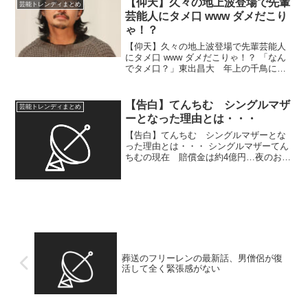
【仰天】久々の地上波登場で先輩
芸能トレンディまとめ
礒部希帆が２１日、自...
芸能人にタメ口 www ダメだこり
ゃ！？
【仰天】久々の地上波登場で先輩芸能人
にタメ口 www ダメだこりゃ！？ 「なん
でタメ口？」東出昌大 年上の千鳥に
も…地上波登場で視聴者が興醒めした“無
礼キャラ” …10月11日放送の『酒のツマ
ミになる話』（フジテレビ系）に、東出
【告白】てんちむ シングルマザ
芸能トレンディまとめ
昌大（36）...
ーとなった理由とは・・・
【告白】てんちむ シングルマザーとな
った理由とは・・・ シングルマザーてん
ちむの現在 賠償金は約4億円…夜のお店
で働く日々「支払いはしないといけない
と思う」 …ャンネル登録者数160万人超
えを誇る人気YouTuber・てんちむに密着
した。 ...
葬送のフリーレンの最新話、男僧侶が復
活して全く緊張感がない