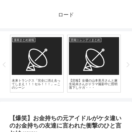
ロード
漫画まとめ速報
芸能トレンディまとめ
爆
優が
【
（
未来トランクス「完全に消え去っ
【悲報】女優の山本美月さんと麻
てしまえ！！！セル！！！」←こ
生祐未さんがドラマ撮影中に照明
のシーン
落下しケガ・・・
【爆笑】お金持ちの元アイドルがケタ違い
のお金持ちの友達に言われた衝撃のひと言