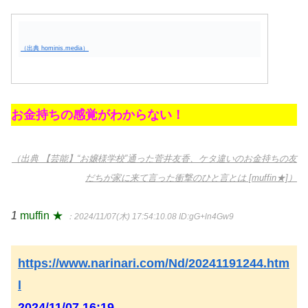
（出典 hominis.media）
お金持ちの感覚がわからない！
（出典 【芸能】“お嬢様学校”通った菅井友香、ケタ違いのお金持ちの友
だちが家に来て言った衝撃のひと言とは [muffin★]）
1
muffin ★
：2024/11/07(木) 17:54:10.08
ID:gG+ln4Gw9
https://www.narinari.com/Nd/20241191244.htm
l
2024/11/07 16:19