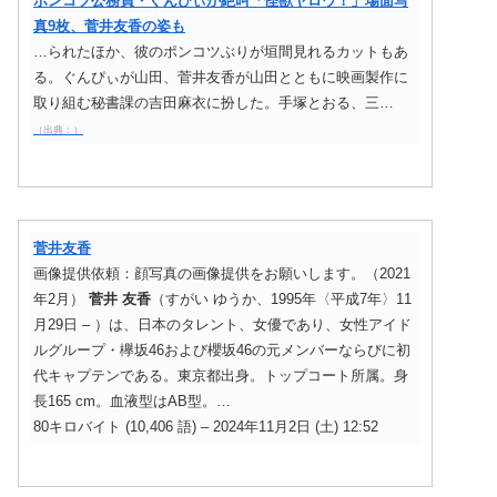
ポンコツ公務員・ぐんぴぃが絶叫「怪獣ヤロウ！」場面写
真9枚、菅井友香の姿も
…られたほか、彼のポンコツぶりが垣間見れるカットもあ
る。ぐんぴぃが山田、菅井友香が山田とともに映画製作に
取り組む秘書課の吉田麻衣に扮した。手塚とおる、三…
（出典：）
菅井友香
画像提供依頼：顔写真の画像提供をお願いします。（2021
年2月）
菅井
友香
（すがい ゆうか、1995年〈平成7年〉11
月29日 – ）は、日本のタレント、女優であり、女性アイド
ルグループ・欅坂46および櫻坂46の元メンバーならびに初
代キャプテンである。東京都出身。トップコート所属。身
長165 cm。血液型はAB型。…
80キロバイト (10,406 語) – 2024年11月2日 (土) 12:52