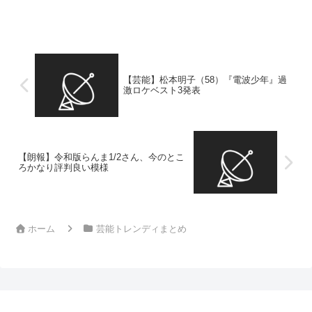
ＩＫＯの５２歳誕生日にサプライズ！フ
ァンからも祝福の声続々 …たボーカル・
ＫＥＩＫＯを祝福した。 マークはイン
スタグラムに「ＨＡ...
【芸能】松本明子（58）『電波少年』過
激ロケベスト3発表
【朗報】令和版らんま1/2さん、今のとこ
ろかなり評判良い模様
ホーム
芸能トレンディまとめ