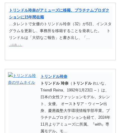
トリンドル玲奈がアミューズに移籍、プラチナムプロダク
ションに15年間在籍
…タレントで女優のトリンドル玲奈（32）が5日、インスタ
グラムを更新し、事務所を移籍することを発表した。 ト
リンドルは「大切なご報告」と書き出し、「…
（出典：）
トリンドル玲奈
トリンドル
玲奈
（
トリンドル
れいな、
Triendl Reina、1992年1月23日 – ）は、
日本の女性ファッションモデル、タレン
ト、女優。 オース
トリ
ア・ウィー
ン
出
身、慶應義塾大学環境情報学部卒業。プ
ラチナムプロダクションを経て、2024年
11月よりアミューズに所属。『with』専
属モデル。モ…