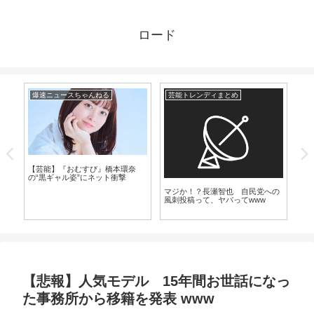
ロード
爆速ニュースちゃんねる
芸能トレンディまとめ
漫
【芸能】『おむすび』橋本環奈
の“黒ギャル姿”にネット衝撃
麻
マジか！？長瀬智也 自民党への
一
明
風刺投稿って、ヤバってwww
た
【悲報】人気モデル 15年間お世話になっ
た事務所から移籍を発表 www