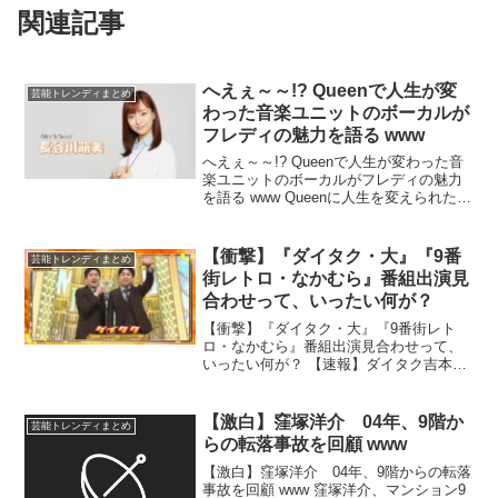
関連記事
へえぇ～～!? Queenで人生が変
芸能トレンディまとめ
わった音楽ユニットのボーカルが
フレディの魅力を語る www
へえぇ～～!? Queenで人生が変わった音
楽ユニットのボーカルがフレディの魅力
を語る www Queenに人生を変えられた中
学生時代。フレディの「人々に勇気を与
える」魅力 …音楽ユニット「Bitter ＆
Sweet」で活動する長谷川萌美...
【衝撃】『ダイタク・大』『9番
芸能トレンディまとめ
街レトロ・なかむら』番組出演見
合わせって、いったい何が？
【衝撃】『ダイタク・大』『9番街レト
ロ・なかむら』番組出演見合わせって、
いったい何が？ 【速報】ダイタク吉本大
さんと9番街レトロのなかむら★しゅんさ
んが違法オンラインカジノに関与か 警
視庁が事情聴取 …吉本興業の人気お笑い
【激白】窪塚洋介 04年、9階か
芸能トレンディまとめ
芸人ダイタクの吉本...
らの転落事故を回顧 www
【激白】窪塚洋介 04年、9階からの転落
事故を回顧 www 窪塚洋介、マンション9