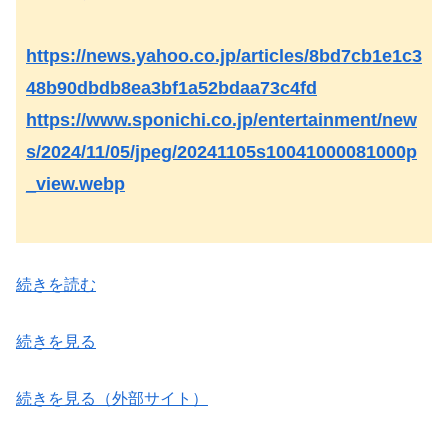
https://news.yahoo.co.jp/articles/8bd7cb1e1c3
48b90dbdb8ea3bf1a52bdaa73c4fd
https://www.sponichi.co.jp/entertainment/new
s/2024/11/05/jpeg/20241105s10041000081000p
_view.webp
続きを読む
続きを見る
続きを見る（外部サイト）