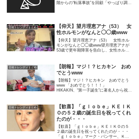
階からの“転落事故”を回顧「やっぱり調子
に乗ってたから…」 俳優・窪塚洋介
（45）が24日までに更新されたYouTube
チャンネル「Short Hope」に...
【仰天】望月理恵アナ（53） 女
芸能トレンディまとめ
性ホルモンがなんと◯◯歳www
【仰天】望月理恵アナ（53） 女性ホル
モンがなんと◯◯歳www望月理恵アナが
53歳で更年期障害を告白し、女性ホルモ
ンが80歳の値だったことを明かす。仕事
への影響や改善策について語る。 「奇跡
の53歳」フリーアナが持病告白「動悸激
【朗報】マジ！？ヒカキン おめ
芸能トレンディまとめ
しい」「急に...
でとうwww
【朗報】マジ！？ヒカキン おめでとう
www 「おめでとう！！！」
HIKAKIN、“第一子誕生”に著名人から祝福
の声続々…… SEIKIN、はじめしゃちょ
ー、辻希美などがお祝いコメント そん
な中、日本YouTube界でHIKAKINさん
【歓喜】「ｇｌｏｂｅ」ＫＥＩＫ
芸能トレンディまとめ
と...
Ｏの５２歳の誕生日を祝ってくれ
たのが・・・
【歓喜】「ｇｌｏｂｅ」ＫＥＩＫＯの５
２歳の誕生日を祝ってくれたのが・・・
「ｇｌｏｂｅ」マーク・パンサー、ＫＥ