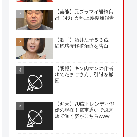
【芸能】元プラマイ岩橋良
昌（46）が地上波復帰報告
【歌手】酒井法子５３歳
細胞培養移植治療を告白
【朗報】キン肉マンの作者
ゆでたまごさん、引退を撤
回
【仰天】70歳トレンディ俳
優の現在！電車通いで焼肉
店で働く姿がこちらwww