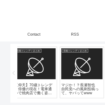
Contact
RSS
爆速ニュースちゃんねる
爆速ニュースちゃんねる
【芸能】元プラマイ岩
【芸能】『おむすび』
橋良昌（46）が地上波
橋本環奈の“黒ギャル
リ、ア
復帰報告
姿”にネット衝撃
ぎんだ
や？で
～～」
う