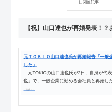
関連記事
【祝】山口達也が再婚発表！？
元ＴＯＫＩＯ山口達也氏が再婚報告「一般
した」
元TOKIOの山口達也氏が2日、自身が代
也」で、一般企業に勤める会社員と再婚し
（出典：）