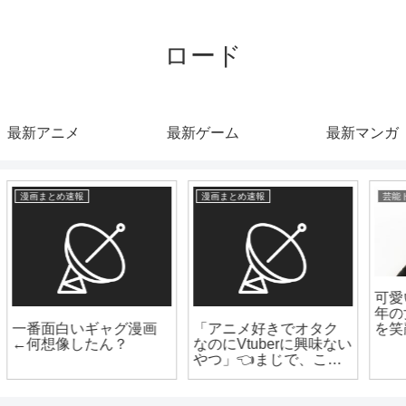
ロード
最新アニメ
最新ゲーム
最新マンガ
漫画まとめ速報
爆速ニュースちゃんねる
【芸能】菊川怜 ４６
歳で雰囲気ガラリ
【朗報】キン肉マンの
作者ゆでたまごさん、
引退を撤回