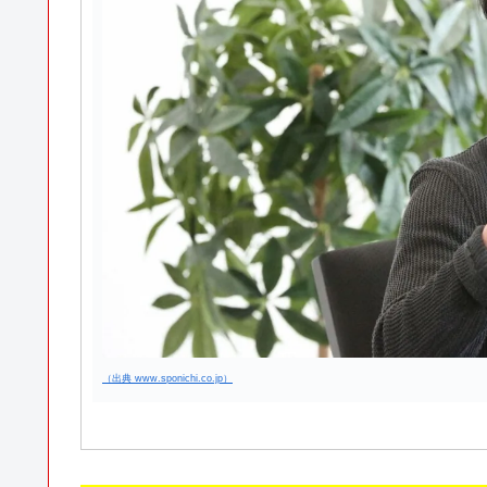
（出典 www.sponichi.co.jp）