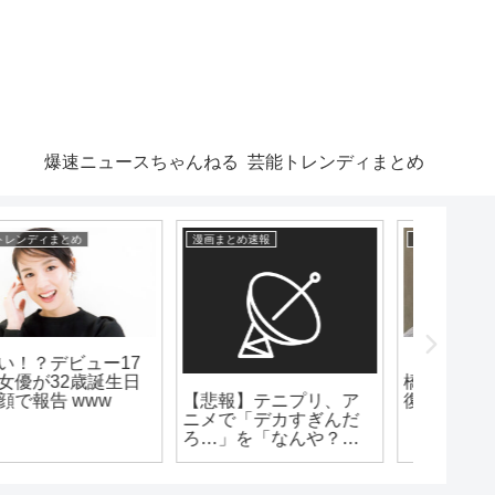
爆速ニュースちゃんねる
芸能トレンディまとめ
爆速ニュースちゃんねる
芸能トレンディまとめ
漫画まとめ
【芸能】着物姿の今田
うわぁああああ！！本
美桜（27）高知走っ
田望結がロングヘアか
【絶望
た
らバッサリイメチェン
ロ」第5
www うわ!かわい!!!!は!!!
ったエ
れピン