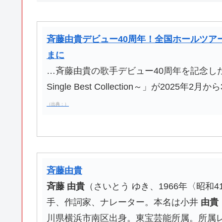
斉藤由貴デビュー40周年！全国ホールツア
まに
…斉藤由貴の歌手デビュー40周年を記念した
Single Best Collection～」が2025
（出典：）
斉藤由貴
斉藤
由貴
（さいとう ゆき、1966年〈昭和4
手、作詞家、ナレーター。本名は小井
由貴
川県横浜市南区出身。東宝芸能所属。所属