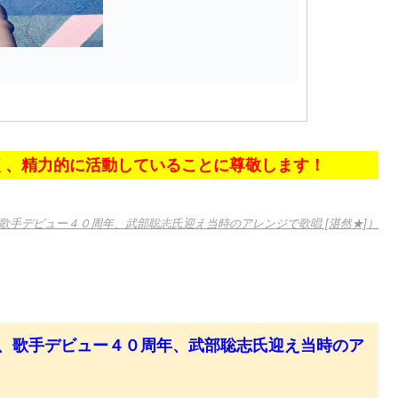
く、精力的に活動していることに尊敬します！
歌手デビュー４０周年、武部聡志氏迎え当時のアレンジで歌唱 [湛然★]）
、歌手デビュー４０周年、武部聡志氏迎え当時のア