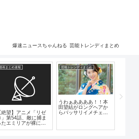
爆速ニュースちゃんねる
芸能トレンディまとめ
漫画まとめ速報
芸能トレンディまとめ
爆速ニュー
うわぁああああ！！本
【芸能
田望結がロングヘアか
（48）
【絶望】アニメ「リゼ
らバッサリイメチェン
末裔」
ロ」第54話、敵に捕ま
www うわ!かわい!!!!は!!!
ったエミリアが裸にさ
れピンチに！