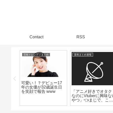
Contact
RSS
芸能トレンディまとめ
漫画まとめ速報
可愛い！？デビュー17
年の女優が32歳誕生日
んなら
「アニメ好きでオタク
を笑顔で報告 www
るかも
なのにVtuberに興味な
やつ」👈まじで、こ
存在謎すぎないか？