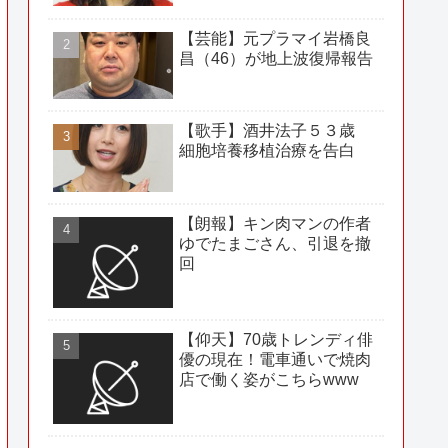
【芸能】元プラマイ岩橋良
昌（46）が地上波復帰報告
【歌手】酒井法子５３歳
細胞培養移植治療を告白
【朗報】キン肉マンの作者
ゆでたまごさん、引退を撤
回
【仰天】70歳トレンディ俳
優の現在！電車通いで焼肉
店で働く姿がこちらwww