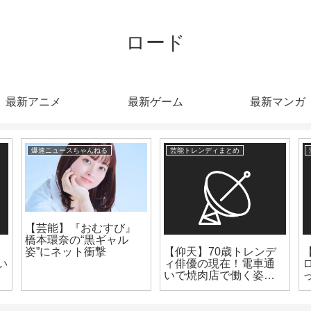
ロード
最新アニメ
最新ゲーム
最新マンガ
爆速ニュースちゃんねる
芸能トレンディまとめ
【芸能】『おむすび』
橋本環奈の“黒ギャル
【仰天】70歳トレンデ
姿”にネット衝撃
い
ィ俳優の現在！電車通
の
いで焼肉店で働く姿が
こちらwww