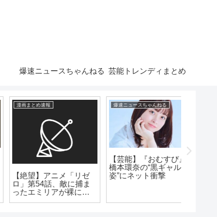
爆速ニュースちゃんねる
芸能トレンディまとめ
爆速ニュースちゃんねる
芸能トレンディまとめ
漫画まとめ
【芸能】『おむすび』
橋本環奈の“黒ギャル
マジか！？長瀬智也
【朗報
姿”にネット衝撃
自民党への風刺投稿っ
作者ゆ
て、ヤバってwww
引退を