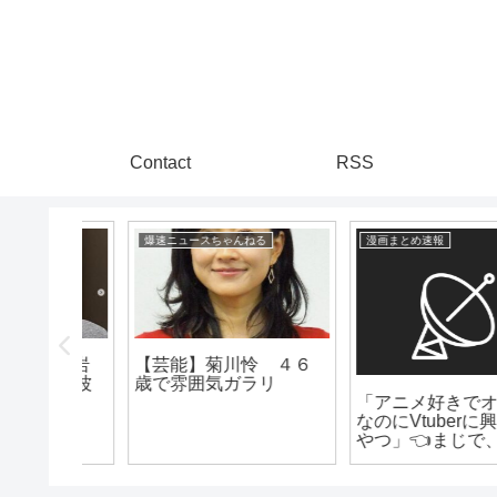
Contact
RSS
る
漫画まとめ速報
芸能トレンディまとめ
 ４６
可愛い！？デビュー17
リ
年の女優が32歳誕生日
「アニメ好きでオタク
を笑顔で報告 www
なのにVtuberに興味ない
やつ」👈まじで、この
存在謎すぎないか？