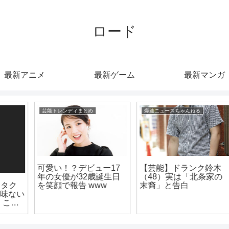
ロード
最新アニメ
最新ゲーム
最新マンガ
爆速ニュースちゃんねる
漫画まとめ速報
【芸能】ドランク鈴木
（48）実は「北条家の
【絶望】アニメ「リゼ
末裔」と告白
ロ」第54話、敵に捕ま
ったエミリアが裸にさ
れピンチに！