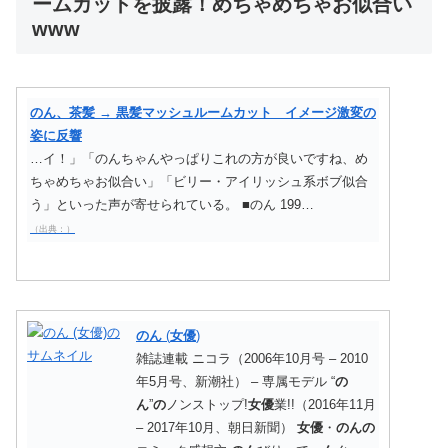
ームカットを披露！めちゃめちゃお似合い
www
のん、茶髪 → 黒髪マッシュルームカット イメージ激変の
姿に反響
…イ！」「のんちゃんやっぱりこれの方が良いですね、め
ちゃめちゃお似合い」「ビリー・アイリッシュ系ボブ似合
う」といった声が寄せられている。 ■のん 199…
（出典：）
のん
(
女優
)
雑誌連載 ニコラ（2006年10月号 – 2010
年5月号、新潮社） – 専属モデル “
の
ん
”
の
ノンストップ!
女優
業!!（2016年11月
– 2017年10月、朝日新聞）
女優
・
のん
の