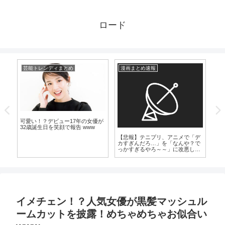
ロード
芸能トレンディまとめ
漫画まとめ速報
爆
可愛い！？デビュー17年の女優が
【
32歳誕生日を笑顔で報告 www
養
の現
【悲報】テニプリ、アニメで「デ
が
カすぎんだろ…」を「なんや？で
っかすぎるやろ～～」に改悪して
しまう
イメチェン！？人気女優が黒髪マッシュル
ームカットを披露！めちゃめちゃお似合い