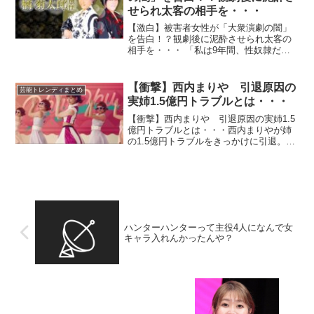
せられ太客の相手を・・・
【激白】被害者女性が「大衆演劇の闇」
を告白！？観劇後に泥酔させられ太客の
相手を・・・ 「私は9年間、性奴隷だっ
た」観劇後に泥酔させられ太客の相手
を…全裸写真で脅された被害者が「大衆
演劇の闇」を決死の告発【画像あり】
【衝撃】西内まりや 引退原因の
芸能トレンディまとめ
A子さんが、橘菊太郎劇...
実姉1.5億円トラブルとは・・・
【衝撃】西内まりや 引退原因の実姉1.5
億円トラブルとは・・・西内まりやが姉
の1.5億円トラブルをきっかけに引退。姉
の問題が芸能界引退の背景に。 電撃引退
の西内まりや、直前の「地上波復帰CMオ
ファー」も断っていた…「身内のトラブ
ル」で身を引...
ハンターハンターって主役4人になんで女
キャラ入れんかったんや？