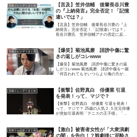
アリーナで行われ、世界スーパーバンタ
【言及】笠井信輔 後輩長谷川豊
芸能トレンディまとめ
ム級主要4...
の『上納発言』完全否定！「記憶
違いでは？」
【言及】笠井信輔 後輩長谷川豊の『上
納発言』完全否定！「記憶違いでは？」
長谷川豊氏 笠井信輔アナの否定に反論
「これが今回の本質」「今でも僕は思い
出せます」 …氏（49）が2日、自身の
X（旧ツイッター）を更新。フリーアナウ
【爆笑】菊池風磨 誹謗中傷に驚
芸能トレンディまとめ
ンサー・笠井信輔（...
きの返しがコレwww
【爆笑】菊池風磨 誹謗中傷に驚きの返
しがコレwww 菊池風磨 誹謗中傷を一蹴
「何言われてもそいつらより俺の方が幸
せ」「それを肴に酒飲んじゃうもんね
～」 timeleszの菊池風磨（29）が29
日、自身のインスタグラムを更新。誹謗
【衝撃】佐野真白 俳優業 引退
芸能トレンディまとめ
中傷への思...
を発表！って、マジで？
【衝撃】佐野真白 俳優業 引退を発表！
って、マジで？ 25歳の人気２.５次元俳優
が突如引退表明「テニスの王子様」「刀
剣乱舞」など出演 俳優の佐野真白が26
日、自身の公式X（旧ツイッター）を更
新。俳優業を引退することを発表した。
【激白】被害者女性が「大衆演劇
芸能トレンディまとめ
佐野は「...
の闇」を告白！？観劇後に泥酔さ