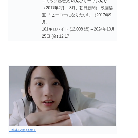
コミック感想文
のん
びりーでぃ
ん
ぐ
（2017年2月 – 8月、朝日新聞） 映画秘
宝 「ヒーローになりたい!」（2017年9
月…
101キロバイト (12,008 語) – 2024年10月
25日 (金) 12:17
（出典 i.ytimg.com）