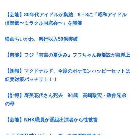
【芸能】80年代アイドルが集結 8・8に「昭和アイドル
倶楽部〜ミラクル同窓会〜」を開催
映画ちいかわ、興行収入50億突破
【芸能】フジ『有吉の夏休み』フワちゃん復帰説が急浮上
【朗報】マクドナルド、今度のポケモンハッピーセットは
転売対策バッチリ！！！
【訃報】寿美花代さん死去 94歳 高嶋政宏・政伸兄弟
の母
【芸能】NHK職員が番組出演者から性被害