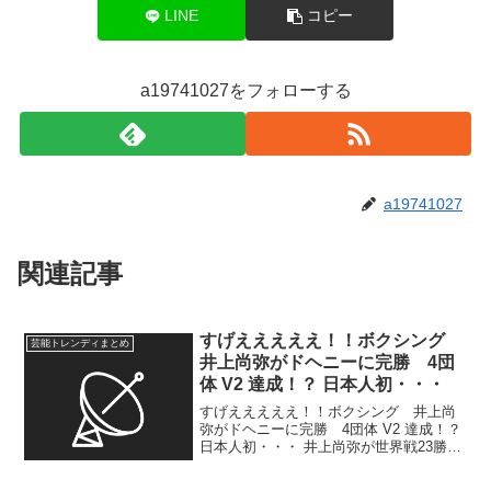
LINE
コピー
a19741027をフォローする
a19741027
関連記事
すげえええええ！！ボクシング
芸能トレンディまとめ
井上尚弥がドヘニーに完勝 4団
体 V2 達成！？ 日本人初・・・
すげえええええ！！ボクシング 井上尚
弥がドヘニーに完勝 4団体 V2 達成！？
日本人初・・・ 井上尚弥が世界戦23勝
目、井岡一翔抜き日本選手トップ 12月
の次戦でさらなる進化追求 …東京・有明