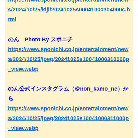
s/2024/10/25/kiji/20241025s00041000304000c.h
tml
のん Photo By スポニチ
https://www.sponichi.co.jp/entertainment/new
s/2024/10/25/jpeg/20241025s10041000310000p
_view.webp
のん公式インスタグラム（＠non_kamo_ne）か
ら
https://www.sponichi.co.jp/entertainment/new
s/2024/10/25/jpeg/20241025s10041000311000p
_view.webp