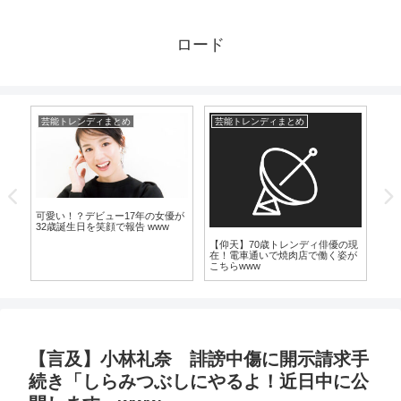
ロード
芸能トレンディまとめ
芸能トレンディまとめ
漫
可愛い！？デビュー17年の女優が
32歳誕生日を笑顔で報告 www
麻
【仰天】70歳トレンディ俳優の現
ピ
明
在！電車通いで焼肉店で働く姿が
勝
こちらwww
【言及】小林礼奈 誹謗中傷に開示請求手
続き「しらみつぶしにやるよ！近日中に公