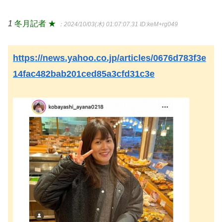
1
冬月記者 ★
：2024/10/03(木) 01:07:07.31
ID:keM+rg049
https://news.yahoo.co.jp/articles/0676d783f3e
14fac482bab201ced85a3cfd31c3e