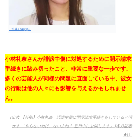
（出典 i.daily.jp）
小林礼奈さんが誹謗中傷に対処するために開示請求
手続きに踏み切ったこと、非常に重要な一歩です。
多くの芸能人が同様の問題に直面している中、彼女
の行動は他の人々にも影響を与えるかもしれませ
ん。
（出典 【芸能】小林礼奈 誹謗中傷に開示請求手続きをしていると明
かす 「やらないわけ、ないよね？ 近日中に公開します」 [冬月記者
★]）