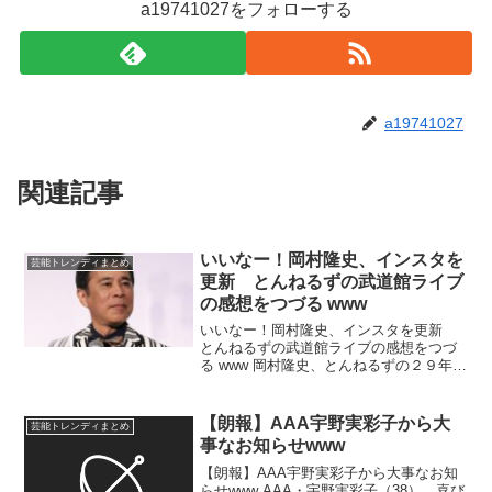
a19741027をフォローする
a19741027
関連記事
いいなー！岡村隆史、インスタを
芸能トレンディまとめ
更新 とんねるずの武道館ライブ
の感想をつづる www
いいなー！岡村隆史、インスタを更新
とんねるずの武道館ライブの感想をつづ
る www 岡村隆史、とんねるずの２９年ぶ
り武道館ライブへ「やっぱり行ってきた
んですね！」と反響 お笑いコンビ「ナ
インティナイン」岡村隆史が１０日まで
【朗報】AAA宇野実彩子から大
芸能トレンディまとめ
に自身のＳＮＳを...
事なお知らせwww
【朗報】AAA宇野実彩子から大事なお知
らせwww AAA・宇野実彩子（38） 喜び