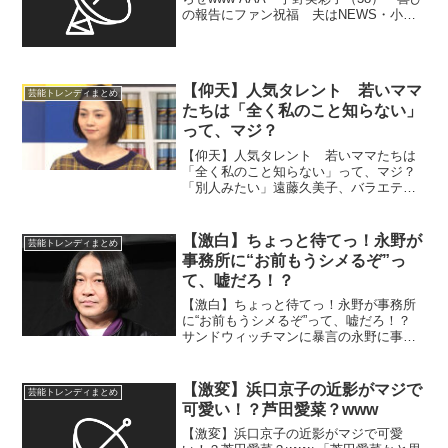
の報告にファン祝福 夫はNEWS・小山
慶一郎（40） …ダンスボーカルグループ
「AAA」の宇野実彩子さんが第1子を妊娠
したことを報告しました。 宇野さんは
1...
【仰天】人気タレント 若いママ
芸能トレンディまとめ
たちは「全く私のこと知らない」
って、マジ？
【仰天】人気タレント 若いママたちは
「全く私のこと知らない」って、マジ？
「別人みたい」遠藤久美子、バラエティ
番組での“痩せビジュ変”に視聴者驚愕…マ
マ姿のギャップに反響 …遠藤の外見の変
化に驚く声が続出。 《え？遠藤久美子、
【激白】ちょっと待てっ！永野が
芸能トレンディまとめ
名前出てなかっ...
事務所に“お前もうシメるぞ”っ
て、嘘だろ！？
【激白】ちょっと待てっ！永野が事務所
に“お前もうシメるぞ”って、嘘だろ！？
サンドウィッチマンに暴言の永野に事務
所が激ギレ「お前もうシメるぞ」 お笑
い芸人の永野が27日放送の「伊集院光＆
佐久間宣行の勝手にテレ東批評」（テレ
【激変】浜口京子の近影がマジで
芸能トレンディまとめ
ビ東京系）に出...
可愛い！？芦田愛菜？www
【激変】浜口京子の近影がマジで可愛