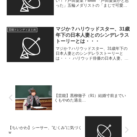
い！？芦田愛菜？www 「芦田愛菜かと思
った」五輪メダリストの「まじで可愛
い」イメージ激変写真に飛び出た驚愕
の“そっくりコメント”以前から指摘も
アテネ五輪と北京五輪の女子レスリング
72kg級でともに銅メ...
マジか？ハリウッドスター、31歳
芸能トレンディまとめ
年下の日本人妻とのシンデレラス
トーリーとは・・・
マジか？ハリウッドスター、31歳年下の
日本人妻とのシンデレラストーリーと
は・・・ ハリウッド俳優の日本人妻、ロ
スに購入の15億円新居を初公開 番組ス
タッフが興奮「やばいですよ、これ！」
…刀＆井伊直弼の甲冑 ハリウッド俳優
のニコラス・ケイジ...
【芸能】黒柳徹子（91）結婚寸前までい
くもやめた過去…
【ちいかわ】シーサー、”むくみ”に気づく
ｗ