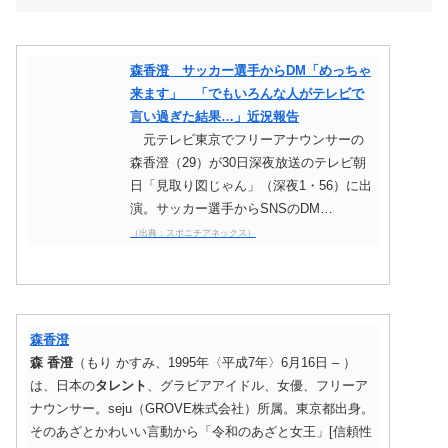
森香澄 サッカー選手からDM「めっちゃ
来ます」 「でもいろんな人がテレビで
言い過ぎた結果…」近況報告
元テレビ東京でフリーアナウンサーの
森香澄（29）が30日深夜放送のテレビ朝
日「見取り図じゃん」（深夜1・56）に出
演。サッカー選手からSNSのDM…
（出典：スポニチアネックス）
森香澄
森
香澄
（もり かすみ、1995年〈平成7年〉6月16日 – ）
は、日本の
タレント
、グラビアアイドル、女優、フリーア
ナウンサー。seju（GROVE株式会社）所属。東京都出身。
そのあざとかわいい言動から「令和のあざと女王」[信頼性