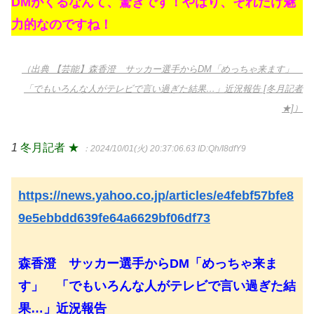
DMがくるなんて、驚きです！やはり、それだけ魅
力的なのですね！
（出典 【芸能】森香澄 サッカー選手からDM「めっちゃ来ます」
「でもいろんな人がテレビで言い過ぎた結果…」近況報告 [冬月記者
★]）
1
冬月記者 ★
：2024/10/01(火) 20:37:06.63
ID:Qh/I8dfY9
https://news.yahoo.co.jp/articles/e4febf57bfe8
9e5ebbdd639fe64a6629bf06df73
森香澄 サッカー選手からDM「めっちゃ来ま
す」 「でもいろんな人がテレビで言い過ぎた結
果…」近況報告