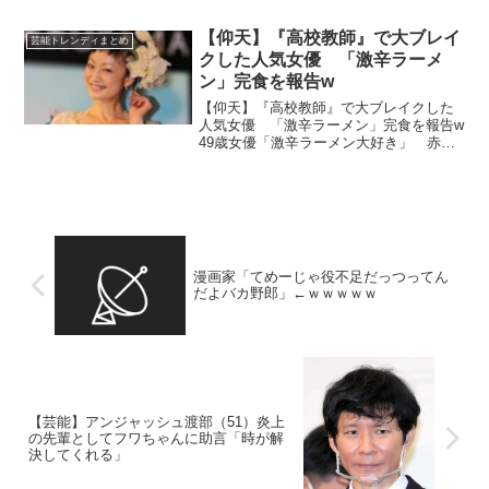
がり決死隊」の宮迫博之（54）がゲスト
出演し、地上波復帰について語る場面が
【仰天】『高校教師』で大ブレイ
芸能トレンディまとめ
あった。 ...
クした人気女優 「激辛ラーメ
ン」完食を報告w
【仰天】『高校教師』で大ブレイクした
人気女優 「激辛ラーメン」完食を報告w
49歳女優「激辛ラーメン大好き」 赤黒
い唐辛子スープにうっとり 32年前の映
画「高校教師」で大ブレイク …女優の遠
山景織子（とおやまきょおこ）さん
（49）が自身のブ...
漫画家「てめーじゃ役不足だっつってん
だよバカ野郎」←ｗｗｗｗｗ
【芸能】アンジャッシュ渡部（51）炎上
の先輩としてフワちゃんに助言「時が解
決してくれる」