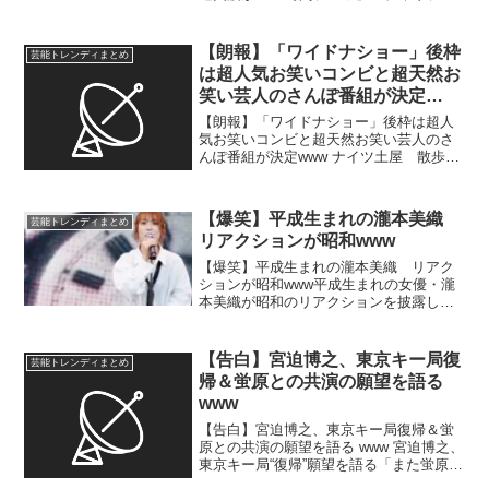
ーパートナーに就任。放送日は8月30日、
31日で、支援活動に参加予定。 浜辺美波
「アブラマシマシ、ニンニクマシマ
【朗報】「ワイドナショー」後枠
芸能トレンディまとめ
シ」 仲良しAd...
は超人気お笑いコンビと超天然お
笑い芸人のさんぽ番組が決定
www
【朗報】「ワイドナショー」後枠は超人
気お笑いコンビと超天然お笑い芸人のさ
んぽ番組が決定www ナイツ土屋 散歩番
組多いサンドウィッチマンに疑問「全然
やせないじゃん？ あんなに歩いてんの
に」 …されるもの。出演はサンドウィッ
【爆笑】平成生まれの瀧本美織
芸能トレンディまとめ
チマンと狩野英孝で...
リアクションが昭和www
【爆笑】平成生まれの瀧本美織 リアク
ションが昭和www平成生まれの女優・瀧
本美織が昭和のリアクションを披露し、
視聴者からの反応が話題に。彼女の独特
な表現が注目を集める。 『死ぬほど愛し
て』瀧本美織の洗脳術に溺れる“激重妻”に
【告白】宮迫博之、東京キー局復
芸能トレンディまとめ
視聴者ドン引き…...
帰＆蛍原との共演の願望を語る
www
【告白】宮迫博之、東京キー局復帰＆蛍
原との共演の願望を語る www 宮迫博之、
東京キー局“復帰”願望を語る「また蛍原さ
んと一緒に何かできたらいいな」 …雨上