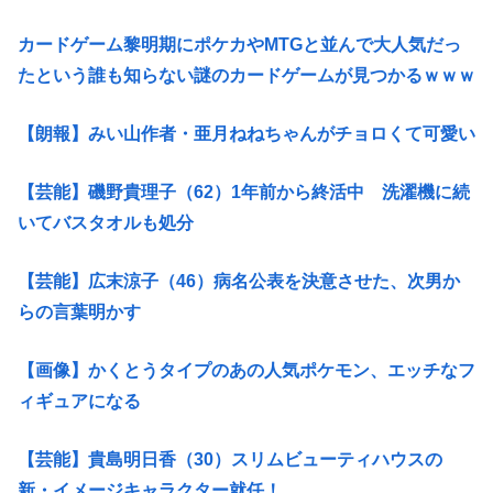
カードゲーム黎明期にポケカやMTGと並んで大人気だっ
たという誰も知らない謎のカードゲームが見つかるｗｗｗ
【朗報】みい山作者・亜月ねねちゃんがチョロくて可愛い
【芸能】磯野貴理子（62）1年前から終活中 洗濯機に続
いてバスタオルも処分
【芸能】広末涼子（46）病名公表を決意させた、次男か
らの言葉明かす
【画像】かくとうタイプのあの人気ポケモン、エッチなフ
ィギュアになる
【芸能】貴島明日香（30）スリムビューティハウスの
新・イメージキャラクター就任！