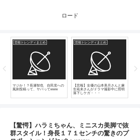
ロード
芸能トレンディまとめ
芸能トレンディまとめ
漫
に
マジか！？長瀬智也 自民党への
【悲報】女優の山本美月さんと麻
「
風刺投稿って、ヤバってwww
生祐未さんがドラマ撮影中に照明
Vt
落下しケガ・・・
で
【驚愕】ハラミちゃん、ミニスカ美脚で抜
群スタイル！身長１７１センチの驚きのプ