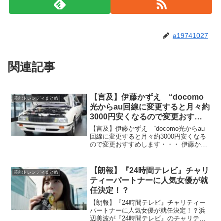
a19741027
関連記事
【言及】伊藤かずえ “docomo
芸能トレンディまとめ
光からau回線に変更すると月々約
3000円安くなるので変更おすす
めします・・・
【言及】伊藤かずえ “docomo光からau
回線に変更すると月々約3000円安くなる
ので変更おすすめします・・・ 伊藤かず
え、愛車シーマのエンジン公開 “走行距
離27万キロ超”も…視聴者感動「全部が綺
麗」 2024年9月23日、俳優の伊藤...
【朗報】『24時間テレビ』チャリ
芸能トレンディまとめ
ティーパートナーに人気女優が就
任決定！？
【朗報】『24時間テレビ』チャリティー
パートナーに人気女優が就任決定！？浜
辺美波が『24時間テレビ』のチャリティ