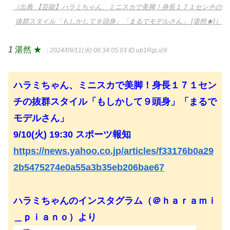
（出典 【芸能】ハラミちゃん、ミニスカで美脚！身長１７１センチの
抜群スタイル「もしかして９頭身」「まるでモデルさん」 [湛然★]）
1
湛然 ★
：2024/09/11(水) 06:34:05.03
ID:ub1RgLic9
ハラミちゃん、ミニスカで美脚！身長１７１セン
チの抜群スタイル「もしかして９頭身」「まるで
モデルさん」
9/10(火) 19:30 スポーツ報知
https://news.yahoo.co.jp/articles/f33176b0a29
2b5475274e0a55a3b35eb206bae67
ハラミちゃんのインスタグラム（＠ｈａｒａｍｉ
＿ｐｉａｎｏ）より