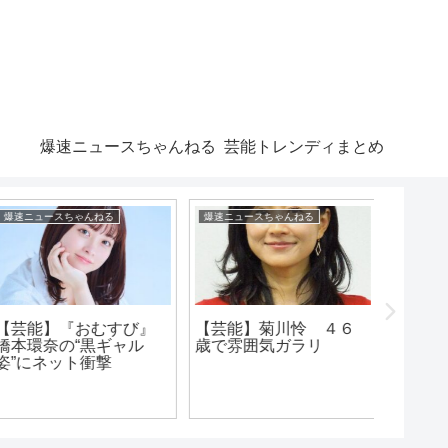
爆速ニュースちゃんねる
芸能トレンディまとめ
爆速ニュースちゃんねる
爆速ニュースちゃんねる
漫画まとめ
【芸能】『おむすび』
【芸能】菊川怜 ４６
橋本環奈の“黒ギャル
歳で雰囲気ガラリ
「アニ
姿”にネット衝撃
なのにV
やつ」
存在謎