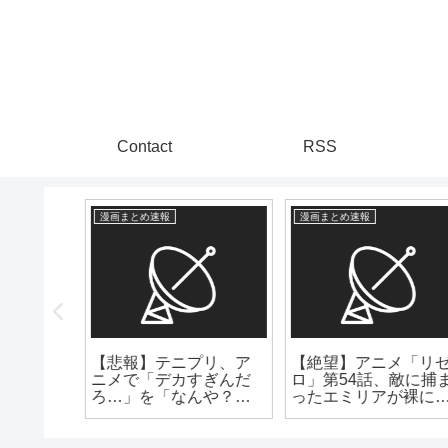
Contact
RSS
る
漫画まとめ速報
漫画まとめ速報
子５３
植治療
【悲報】テニプリ、ア
【絶望】アニメ「リゼ
ニメで「デカすぎんだ
ロ」第54話、敵に捕ま
ろ…」を「なんや？で
ったエミリアが裸にさ
っかすぎるやろ～～」
れピンチに！
に改悪してしまう