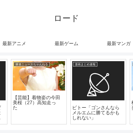
ロード
最新アニメ
最新ゲーム
最新マンガ
爆速ニュースちゃんねる
漫画まとめ速報
【芸能】着物姿の今田
美桜（27）高知走っ
ピトー「ゴンさんなら
た
メルエムに勝てるかも
しれない」