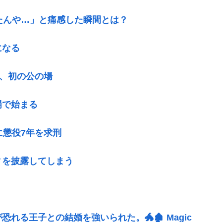
たんや…」と痛感した瞬間とは？
になる
後、初の公の場
場で始まる
に懲役7年を求刑
ィを披露してしまう
る王子との結婚を強いられた。🐲🏚 Magic