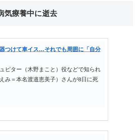
病気療養中に逝去
器つけて車イス…それでも周囲に「自分
ュピター（木野まこと）役などで知られ
えみ＝本名渡邉恵美子）さんが8日に死