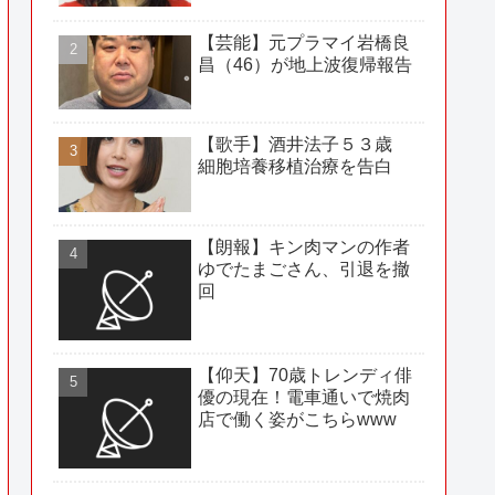
【芸能】元プラマイ岩橋良
昌（46）が地上波復帰報告
【歌手】酒井法子５３歳
細胞培養移植治療を告白
【朗報】キン肉マンの作者
ゆでたまごさん、引退を撤
回
【仰天】70歳トレンディ俳
優の現在！電車通いで焼肉
店で働く姿がこちらwww