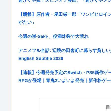
超かぐや姫！スピンオフ漫画、「超かぐやメ
【朗報】原作者・尾田栄一郎「ワンピヒロイ
がたい」
今週の咲-Saki-、役満炸裂で大荒れ
アニメフル全話: 辺境の田舎町に暮らす貧しい少
English Subtitle 2026
【速報】今週発売予定のSwitch・PS5新作
RPGが登場｜青鬼2いよいよ発売｜新作格ゲー爆
目