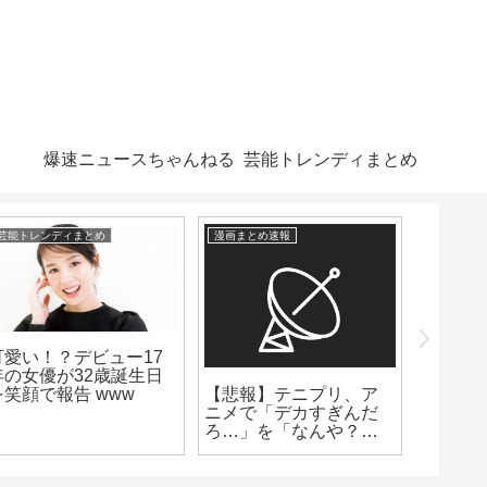
爆速ニュースちゃんねる
芸能トレンディまとめ
芸能トレンディまとめ
漫画まとめ速報
漫画まとめ
可愛い！？デビュー17
年の女優が32歳誕生日
【悲報】テニプリ、ア
【朗報
を笑顔で報告 www
ニメで「デカすぎんだ
作者ゆ
ろ…」を「なんや？で
引退を
っかすぎるやろ～～」
に改悪してしまう