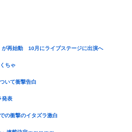
）が再始動 10月にライブステージに出演へ
ゃくちゃ
について衝撃告白
ラ発表
呂での衝撃のイタズラ激白