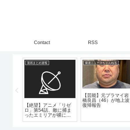
Contact
RSS
漫画まとめ速報
爆速ニュースちゃんねる
【芸能】元プラマイ岩
橋良昌（46）が地上波
んなら
【絶望】アニメ「リゼ
復帰報告
るかも
ロ」第54話、敵に捕ま
ったエミリアが裸にさ
れピンチに！