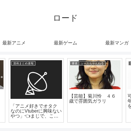
ロード
最新アニメ
最新ゲーム
最新マンガ
漫画まとめ速報
爆速ニュースちゃんねる
【芸能】菊川怜 ４６
歳で雰囲気ガラリ
「アニメ好きでオタク
なのにVtuberに興味ない
やつ」👈まじで、この
存在謎すぎないか？