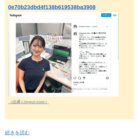
0e70b23dbd4f138b619538ba3908
（出典 i.imgur.com）
続きを読む