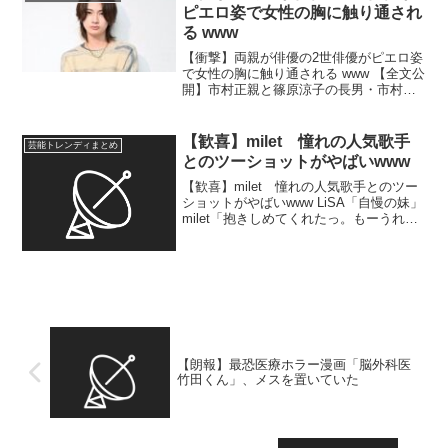
ピエロ姿で女性の胸に触り通され
る www
【衝撃】両親が俳優の2世俳優がピエロ姿
で女性の胸に触り通される www 【全文公
開】市村正親と篠原涼子の長男・市村優
汰、ハロウィンに警察トラブル、ピエロ
姿で女性に触れて通報される 父から
「自覚を持った行動をしなさい」の教え
【歓喜】milet 憧れの人気歌手
芸能トレンディまとめ
も …ムにおどろお...
とのツーショットがやばいwww
【歓喜】milet 憧れの人気歌手とのツー
ショットがやばいwww LiSA「自慢の妹」
milet「抱きしめてくれたっ。もーうれし
いです！」喜びを分かち合う“姉妹”ショッ
ト公開 …iSA（リサ）とmilet（ミレイ）
が仲睦まじい“姉妹”ショッ...
【朗報】最恐医療ホラー漫画「脳外科医
竹田くん」、メスを置いていた