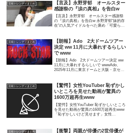
Netflixの細木数子の自伝的配信ドラマ...
【言及】永野芽郁 オールスター
芸能トレンディまとめ
感謝祭の『涙の真相』を告白w
【言及】永野芽郁 オールスター感謝祭
の『涙の真相』を告白w 永野芽郁“妹的存
在”の人気アイドルをべた褒め「可愛らし
くて、心が優しい子で、一緒にいる
と…」 女優の永野芽郁（25）が3月31
日、月曜新パーソナリティーを務めるこ
【朗報】Ado 2大ドームツアー
芸能トレンディまとめ
とになった「オー...
決定 ww 11月に大暴れするらしい
で www
【朗報】Ado 2大ドームツアー決定 ww
11月に大暴れするらしいで wwwAdo、
2025年11月に東京ドームと大阪・京セラ
ドームで2大ドームツアー開催決定。ワー
ルドツアーも好調で、勢いは留まらな
い。 Ａｄｏ「海外で、いっぱいいっぱい
【驚愕】女性YouTuber 恥ずかし
芸能トレンディまとめ
成...
いところを見せた動画が驚異の
1600万超再生www
【驚愕】女性YouTuber 恥ずかしいところ
を見せた動画が驚異の1600万超再生www
「恥ずかしいけど見せます」女性
YouTuberのわき毛公開動画が驚異の1600
万超再生「受け止めてもらえた」 …に密
着。約16年前に驚きの映像をYou...
【衝撃】両親が俳優の2世俳優が
芸能トレンディまとめ