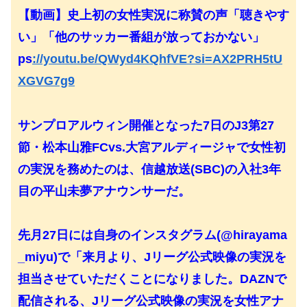
【動画】史上初の女性実況に称賛の声「聴きやす
い」「他のサッカー番組が放っておかない」
ps
://youtu.be/QWyd4KQhfVE?si=AX2PRH5tU
XGVG7g9
サンプロアルウィン開催となった7日のJ3第27
節・松本山雅FCvs.大宮アルディージャで女性初
の実況を務めたのは、信越放送(SBC)の入社3年
目の平山未夢アナウンサーだ。
先月27日には自身のインスタグラム(@hirayama
_miyu)で「来月より、Jリーグ公式映像の実況を
担当させていただくことになりました。DAZNで
配信される、Jリーグ公式映像の実況を女性アナ