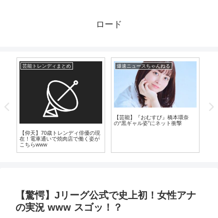
ロード
芸能トレンディまとめ
爆速ニュースちゃんねる
漫
【芸能】『おむすび』橋本環奈
の“黒ギャル姿”にネット衝撃
麻
【仰天】70歳トレンディ俳優の現
【
明
在！電車通いで焼肉店で働く姿が
カ
こちらwww
っ
し
【驚愕】Jリーグ公式で史上初！女性アナ
の実況 www スゴッ！？