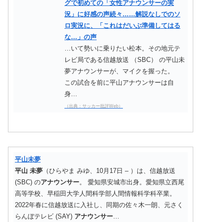
グで初めての「女性アナウンサーの実
況」に好感の声続々……解説なしでのソ
ロ実況に、「これはだいぶ準備してはる
な…」の声
…いて勢いに乗りたい松本。その地元テ
レビ局である信越放送 （SBC） の平山未
夢アナウンサーが、マイクを握った。
この試合を前に平山アナウンサーは自
身…
（出典：サッカー批評Web）
平山未夢
平山
未夢
（ひらやま みゆ、10月17日 – ）は、信越放送
(SBC) の
アナウンサー
。 愛知県安城市出身。愛知県立西尾
高等学校、早稲田大学人間科学部人間情報科学科卒業。
2022年春に信越放送に入社し、同期の佐々木一朗、元さく
らんぼテレビ (SAY)
アナウンサー
…