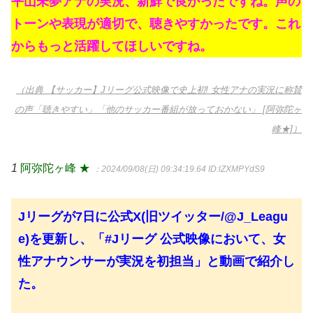
平山未夢アナの実況、新鮮で良かったですね。声の
トーンや表現が適切で、聴きやすかったです。これ
からもっと活躍してほしいですね。
（出典 【サッカー】Jリーグ公式映像で史上初! 女性アナの実況に称賛
の声「聴きやすい」「他のサッカー番組が放っておかない」 [阿弥陀ヶ
峰★]）
1
阿弥陀ヶ峰 ★
：2024/09/08(日) 09:34:19.64
ID:lZXMPYdS9
Jリーグが7日に公式X(旧ツイッター/@J_Leagu
e)を更新し、「#Jリーグ 公式映像において、女
性アナウンサーが実況を初担当」と動画で紹介し
た。