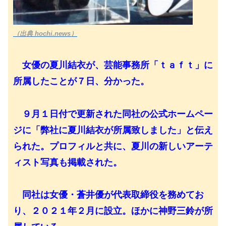
（出典 hochi.news）
女優の夏川結衣が、芸能事務所「ｔａｆｔ」に
所属したことが７日、分かった。
９月１日付で更新された同社の公式ホームペー
ジに「弊社に夏川結衣が所属致しました」と伝え
られた。プロフィルと共に、夏川の新しいアーテ
ィスト写真も掲載された。
同社は女優・蒼井優が代表取締役を務めてお
り、２０２１年２月に設立。ほかに神野三鈴が所