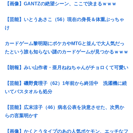
【画像】GANTZの絶望シーン、ここで決まるｗｗｗ
【芸能】いとうあさこ（56）現在の身長＆体重ぶっちゃ
け
カードゲーム黎明期にポケカやMTGと並んで大人気だっ
たという誰も知らない謎のカードゲームが見つかるｗｗｗ
【朗報】みい山作者・亜月ねねちゃんがチョロくて可愛い
【芸能】磯野貴理子（62）1年前から終活中 洗濯機に続
いてバスタオルも処分
【芸能】広末涼子（46）病名公表を決意させた、次男か
らの言葉明かす
【画像】かくとうタイプのあの人気ポケモン、エッチなフ