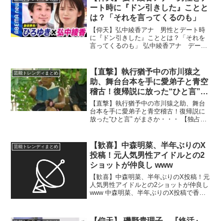
ート時に『ドン引きした』ことと
は？「それを言ってくるのも」
【仰天】弘中綾香アナ 男性とデート時
に『ドン引きした』こととは？「それを
言ってくるのも」 弘中綾香アナ デート
した年下男性の行動にドン引きの過去
「なんかあざといなって思っちゃう」
テレビ朝日の弘中綾香アナウンサー
【直撃】執行猶予中の市川猿之
芸能トレンディまとめ
（34）が7日放送の同局「...
助、舞台台本を手に愛弟子と青空
稽古！復帰説に放った“ひと言”
がまさか・・・
【直撃】執行猶予中の市川猿之助、舞台
台本を手に愛弟子と青空稽古！復帰説に
放った“ひと言” がまさか・・・ 【独占直
撃】「舞台復帰が決まったのか？」弟子
と青空稽古中の市川猿之助が放った“肉声”
…舞伎の舞台にも立っていた俳優・下村
【歓喜】中森明菜、半年ぶりのX
芸能トレンディまとめ
青さんが、8...
投稿！元人気男性アイドルとの2
ショットが仲良し www
【歓喜】中森明菜、半年ぶりのX投稿！元
人気男性アイドルとの2ショットが仲良し
www 中森明菜、半年ぶりのX投稿で香取
慎吾に感謝「すごく嬉しかったで
す！」 お茶目な一面も告白 歌手の中
森明菜が24日、Xを更新し、自身の楽曲
【仰天】 磯野貴理子 『終活』