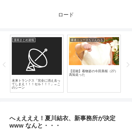
ロード
漫画まとめ速報
爆速ニュースちゃんねる
漫
【芸能】着物姿の今田美桜（27）
高知走った
4
未来トランクス「完全に消え去っ
【
に
てしまえ！！！セル！！！」←こ
カ
のシーン
っ
し
へぇえええ！夏川結衣、新事務所が決定
www なんと・・・