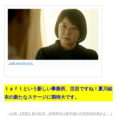
（出典 www.nhk.or.jp）
ｔａｆｔという新しい事務所、注目ですね！夏川結
衣の新たなステージに期待大です。
（出典 【芸能】夏川結衣、新事務所は蒼井優が代表取締役務める「ｔ