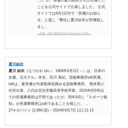
…t」が、俳優の夏川結衣さんが所属した
ことを公式サイトで公表しました。 公式
サイトでは9月1日付で「所属のお知ら
せ」と題し「弊社に夏川結衣が所属致し
まし…
（出典：TBS NEWS DIG Powered by JNN）
夏川結衣
夏川
結衣
（なつかわ ゆい、1968年6月1日 – ）は、日本の
女優、元モデル。本名、宮川 美紀。芸能事務所taft所属。
taftは、蒼井優が代表取締役務める芸能事務所。 熊本県八
代市出身。八代白百合学園高等学校卒業。2024年8月時点
での所属事務所は不明であったが、同年9月に『スポーツ報
知』が所属事務所はtaftであることを報じた。…
27キロバイト (2,884 語) – 2024年9月7日 (土) 11:13