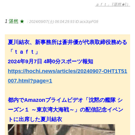
ａｆｔ」 [湛然★]）
1
湛然 ★
：2024/09/07(土) 06:04:29.93
ID:acxJcpFG9
夏川結衣、新事務所は蒼井優が代表取締役務める
「ｔａｆｔ」
2024年9月7日 4時0分スポーツ報知
https://hochi.news/articles/20240907-OHT1T51
007.html?page=1
都内でAmazonプライムビデオ「沈黙の艦隊 シ
ーズン１ ～東京湾大海戦～」の配信記念イベン
トに出席した夏川結衣