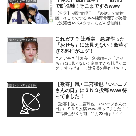
芸能トレンディまとめ
「TATTOO」...
で断捨離！そこまでするwww
【仰天】 磯野貴理子 『終活』で断捨
離！そこまでするwww磯野貴理子が終活
で洗濯機やバスタオルなどを断捨離し、
生活スタイルを一新。賛否両論とともに
自己決断を示す 断捨離中の磯野貴理子
洗濯機も靴も服もどんどん処分…それで
これガチ？ 辻希美 急遽作った
芸能トレンディまとめ
も捨てられないもの ...
「おせち」には見えない！豪華す
ぎる料理がエグ！
これガチ？ 辻希美 急遽作った「おせ
ち」には見えない！豪華すぎる料理がエ
グ！ すっげぇー！辻希美の手作りおせち
料理がヤバすぎた！霜降りローストビー
フがドドドーンッ！超豪華大皿！「仲間
とワイワイ」 俳優の杉浦太陽が元日に
【歓喜】嵐 • 二宮和也「いいニノ
芸能トレンディまとめ
ＳＮＳを更新。辻希美...
さんの日」にＳＮＳ投稿 www 待
ってました！！
【歓喜】嵐 • 二宮和也「いいニノさんの
日」にＳＮＳ投稿 www 待ってました！！
二宮和也がＸ再開、11月23日は「イイニ
ノサンの日」週刊誌報道巡り２日から休
止 嵐の二宮和也（41）が23日、2日以
来のX（旧ツイッター）を更新。投稿再
開...