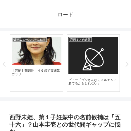
ロード
爆速ニュースちゃんねる
漫画まとめ速報
漫
【芸能】菊川怜 ４６歳で雰囲気
ガラリ
の現
ピトー「ゴンさんならメルエムに
【
が
勝てるかもしれない」
ま
西野未姫、第１子妊娠中の名前候補は「五
十六」？山本圭壱との世代間ギャップに悩