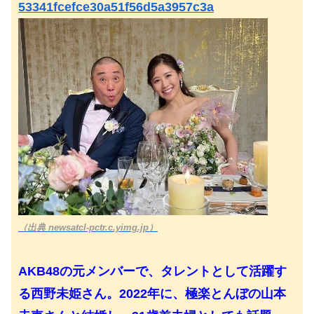
53341fcefce30a51f56d5a3957c3a
（出典 newsatcl-pctr.c.yimg.jp）
AKB48の元メンバーで、タレントとして活躍す
る西野未姫さん。2022年に、極楽とんぼの山本