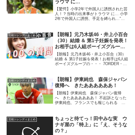
ラウマ に…
【驚愕】小学2年で外国人に誘拐された芸
人！？当時の出来事がトラウマ に… 小学
2年で外国人に誘拐、手足を縛られ…“身
長2m”の副島淳（40）が語る、今も消え
ない幼少期のトラウマ「夜中の公園で声
をかけられて…」 …れ…自殺を考えた副
【朗報】元乃木坂46・井上小百合
芸能トレンディまとめ
島淳（40...
（30）結婚 ＆ 第1子妊娠を発表！
お相手は6人組ボーイズグループ
の・・・
【朗報】元乃木坂46・井上小百合（30）
結婚 ＆ 第1子妊娠を発表！お相手は6人組
ボーイズグループの・・・ 7ORDER・長
妻怜央＆元乃木坂・井上小百合、結婚と
第1子妊娠発表「命を大切に、毎日に感
謝」 「7ORDER」の長妻怜央（26）
【朗報】伊東純也 森保ジャパン
芸能トレンディまとめ
と...
復帰へ きたああああああ！
【朗報】伊東純也 森保ジャパン復帰
へ きたああああああ！ 不起訴となった
伊東純也、フランスでも報じられる 準
強制性交致傷の疑いで書類送検も嫌疑不
十分 …ンス所属で日本代表としてFIFAワ
ールドカップ（W杯）にも出場したMF伊
ちょっと待てっ！田中みな実 ウ
芸能トレンディまとめ
東純也の不起訴を...
ナギ屋の「特上」に「え、そうな
の？」