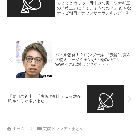
ちょっと待てっ！田中みな実 ウナギ屋
の「特上」に「え、そうなの？」 好きな
テレビ朝日アナウンサーランキング！3位
森山みなみ、2位斎藤ちはるを抑えた1位
は？ …たのは『あざとくて何が悪い
の？』だろう。MCとして番組を進行しな
がら、田中みな実（...
バトル勃発！？ロンブー淳、“赤髪”写真を
大物ミュージシャンが「俺のパクリ」
www それに対して淳が・・・
「盲目の剣士」「隻腕の剣士」←何故か
強キャラが多いよな
ホーム
芸能トレンディまとめ