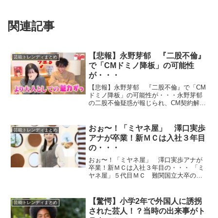
関連記事
【悲報】永野芽郁 『二股不倫』
芸能トレンディまとめ
で「CMドミノ降板」の可能性
が・・・
【悲報】永野芽郁 『二股不倫』で「CM
ドミノ降板」の可能性が・・・永野芽郁
の二股不倫疑惑が報じられ、CM契約解消
の可能性も。ドラマ『キャスター』の出
演シーンがカットされる可能性がある。
日曜劇場『キャスター』第4話、永野芽郁
おぉ〜！「ミヤネ屋」 澤口実歩
芸能トレンディまとめ
の父役に山中崇、...
アナが卒業！新ＭＣは入社３年目
の・・・
おぉ〜！「ミヤネ屋」 澤口実歩アナが
卒業！新ＭＣは入社３年目の・・・ 「ミ
ヤネ屋」５代目ＭＣ 難関国立大卒の美
人アナ 国公立大３人目 「ニュースを
全力で」挨拶 …Ｃ澤口実歩アナウンサー
（２９）が２８日に番組卒業し、５代目
【驚愕】小学2年で外国人に誘拐
芸能トレンディまとめ
ＭＣを３年目の西尾桃...
された芸人！？当時の出来事がト