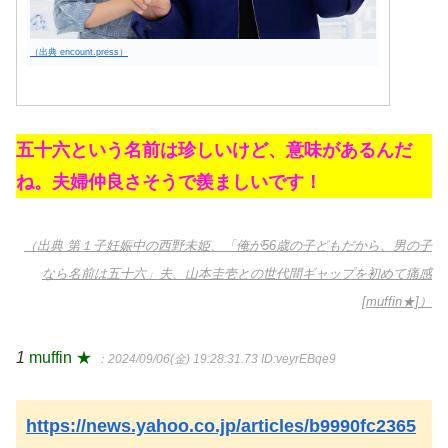
（出典 encount.press）
五十六という名前は珍しいけど、意味があるんだ
ね。夫婦仲良さそうで羨ましいです！
（出典 第１子妊娠中の西野未姫、「俺が56歳の子どもだから、男の子
なら名前は五十六」夫、山本圭壱との世代間ギャップを初めて痛感
[muffin★]）
1
muffin ★
：2024/09/06(金) 19:28:31.73
ID:veyrEBqe9
https://news.yahoo.co.jp/articles/b9990fc2365