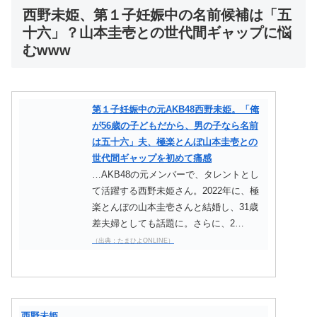
西野未姫、第１子妊娠中の名前候補は「五
十六」？山本圭壱との世代間ギャップに悩
むwww
第１子妊娠中の元AKB48西野未姫。「俺
が56歳の子どもだから、男の子なら名前
は五十六」夫、極楽とんぼ山本圭壱との
世代間ギャップを初めて痛感
…AKB48の元メンバーで、タレントとし
て活躍する西野未姫さん。2022年に、極
楽とんぼの山本圭壱さんと結婚し、31歳
差夫婦としても話題に。さらに、2…
（出典：たまひよONLINE）
西野未姫