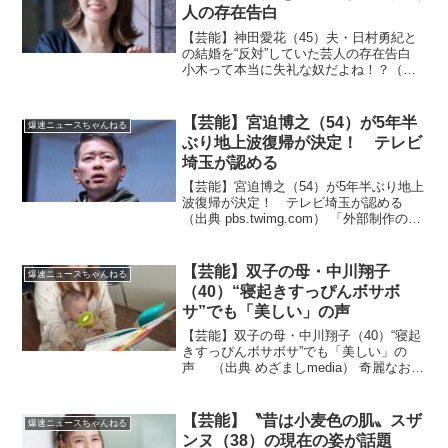
人の存在告白
【芸能】神田愛花（45）夫・日村勇紀と
の結婚を“反対”していた芸人の存在告白
小木って本当に失礼な奴だよね！？（出
典 【芸能】神田愛花、夫・日村勇紀との
結婚を“反対”していた芸人の存在告白
「別れろって何度も…」と説得も ）1 冬
【芸能】宮迫博之（54）が5年半
爆速ニュースちゃんねる
月記者 ★...
ぶり地上波復帰が決定！ テレビ
埼玉が認める
【芸能】宮迫博之（54）が5年半ぶり地上
波復帰が決定！ テレビ埼玉が認める
（出典 pbs.twimg.com） 「外部制作のた
め詳細は答えられない」なんて無責任な
こと言うなよ！？（出典 【芸能】宮迫博
之が5年半ぶり地上波復帰が決定！ 放
【芸能】双子の母・中川翔子
爆速ニュースちゃんねる
送...
（40）“寝起きすっぴんボサボ
サ”でも「美しい」の声
【芸能】双子の母・中川翔子（40）“寝起
きすっぴんボサボサ”でも「美しい」の
声 （出典 めざましmedia） 奇麗なお母
さん！？（出典 双子の母・中川翔子、“寝
起きすっぴんボサボサ”でも「美しい」の
声 「リアルなママの姿」に注目 ）1
【芸能】〝昔は小麦色の肌〟スザ
爆速ニュースちゃんねる
ひ...
ンヌ（38）の現在の姿が話題