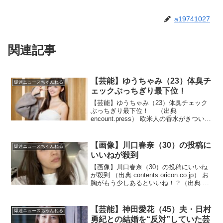
a19741027
関連記事
【芸能】ゆうちゃみ（23）体臭チ
爆速ニュースちゃんねる
ェックぶっちぎり最下位！
【芸能】ゆうちゃみ（23）体臭チェック
ぶっちぎり最下位！ （出典
encount.press） 欧米人の香水がきついの
はそのせい！？（出典 【芸能】ゆうちゃ
み、体臭チェックぶっちぎり最下位！
悪臭の原因は特定悪臭物質『ブタナー
【画像】川口春奈（30）の投稿に
爆速ニュースちゃんねる
ル』 脂肪分...
いいねが殺到
【画像】川口春奈（30）の投稿にいいね
が殺到 （出典 contents.oricon.co.jp） お
胸がもう少しあるといいね！？（出典 川
口春奈が横乳生足谷間全公開）1 それで
も動く名無し ：2025/04/09(水)
13:42:19....
【芸能】神田愛花（45）夫・日村
爆速ニュースちゃんねる
勇紀との結婚を“反対”していた芸