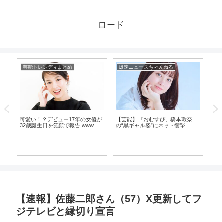
ロード
芸能トレンディまとめ
爆速ニュースちゃんねる
爆
可愛い！？デビュー17年の女優が
【芸能】『おむすび』橋本環奈
【
32歳誕生日を笑顔で報告 www
の“黒ギャル姿”にネット衝撃
ガ
の現
が
【速報】佐藤二郎さん（57）X更新してフ
ジテレビと縁切り宣言