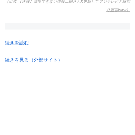
（出典 【速報】我慢できない佐藤二郎さんX更新してフジテレビと縁切
り宣言www）
続きを読む
続きを見る（外部サイト）