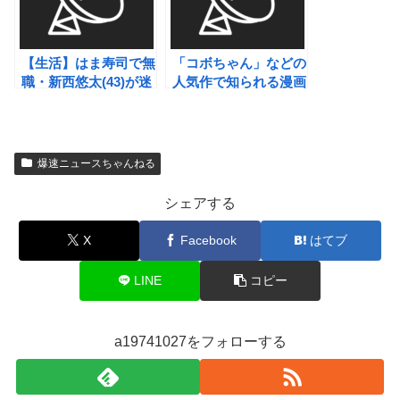
【生活】はま寿司で無
「コボちゃん」などの
職・新西悠太(43)が迷
人気作で知られる漫画
惑行為疑い また逮捕
家の植田まさし
（79）、連載作品す
べて終了
爆速ニュースちゃんねる
シェアする
X
Facebook
はてブ
LINE
コピー
a19741027をフォローする