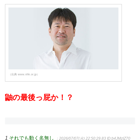
（出典 www.nhk.or.jp）
鼬の最後っ屁か！？
1
それでも動く名無し
：2026/07/07(火) 22:50:29.83
ID:b4JMzIZ70