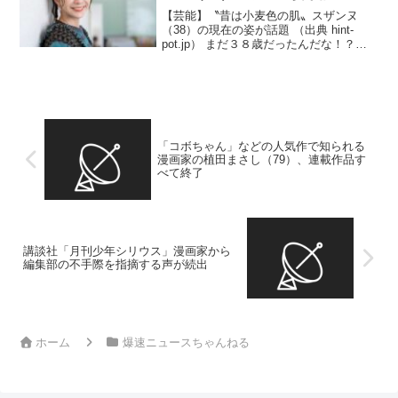
【芸能】〝昔は小麦色の肌〟スザンヌ
（38）の現在の姿が話題 （出典 hint-
pot.jp） まだ３８歳だったんだな！？
（出典 【芸能】「いつの間に真っ白
に?!」ヘキサゴンから18年…〝昔は小麦
色の肌〟スザンヌの現在の姿が話題「ま
だ二十代の...
「コボちゃん」などの人気作で知られる
漫画家の植田まさし（79）、連載作品す
べて終了
講談社「月刊少年シリウス」漫画家から
編集部の不手際を指摘する声が続出
ホーム
爆速ニュースちゃんねる