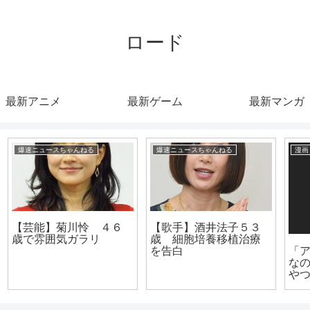
ロード
最新アニメ
最新ゲーム
最新マンガ
漫画まとめ速報
漫画まとめ速報
「アニメ好きでオタク
【悲報】テニプリ、ア
なのにVtuberに興味ない
ニメで「デカすぎんだ
やつ」👈まじで、この
ろ…」を「なんや？で
存在謎すぎないか？
っかすぎるやろ～～」
に改悪してしまう