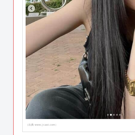
（出典 www.j-cast.com）