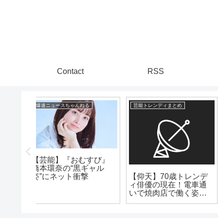
Contact
RSS
爆速ニュースちゃんねる
爆速ニュースちゃんねる
【芸能】菊川怜 ４６
【歌手】酒井法子５３
歳で雰囲気ガラリ
歳 細胞培養移植治療
トレンデ
を告白
電車通
く姿が