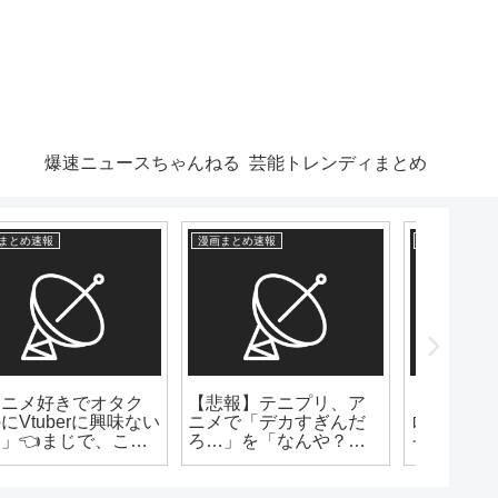
爆速ニュースちゃんねる
芸能トレンディまとめ
漫画まとめ速報
漫画まとめ速報
漫画まとめ
【絶望】アニメ「リゼ
一番面白いギャグ漫画
【朗報
ロ」第54話、敵に捕ま
←何想像したん？
作者ゆ
ったエミリアが裸にさ
引退を
れピンチに！