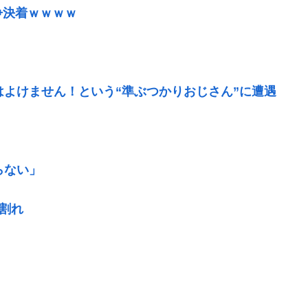
争決着ｗｗｗｗ
はよけません！という“準ぶつかりおじさん”に遭遇
らない」
割れ