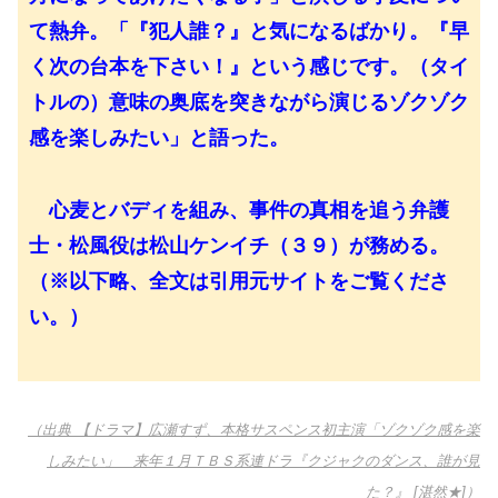
て熱弁。「『犯人誰？』と気になるばかり。『早
く次の台本を下さい！』という感じです。（タイ
トルの）意味の奥底を突きながら演じるゾクゾク
感を楽しみたい」と語った。
心麦とバディを組み、事件の真相を追う弁護
士・松風役は松山ケンイチ（３９）が務める。
（※以下略、全文は引用元サイトをご覧くださ
い。）
（出典 【ドラマ】広瀬すず、本格サスペンス初主演「ゾクゾク感を楽
しみたい」 来年１月ＴＢＳ系連ドラ『クジャクのダンス、誰が見
た？』 [湛然★]）