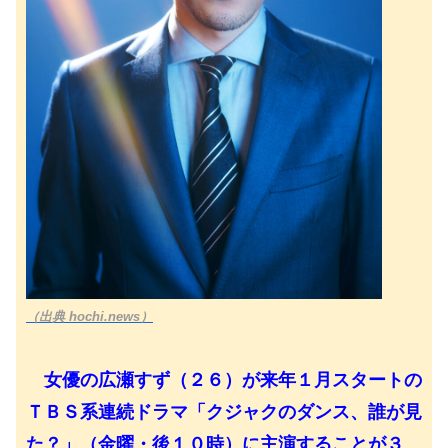
（出典 hochi.news）
女優の広瀬すず（２６）が来年１月スタートの
ＴＢＳ系連続ドラマ「クジャクのダンス、誰が見
た？」（金曜・後１０時）に主演することが３