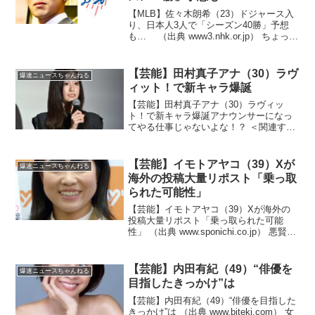
【MLB】佐々木朗希（23）ドジャース入
り、日本人3人で「シーズン40勝」予想
も… （出典 www3.nhk.or.jp） ちょっと
集まりすぎじゃない！？（出典 【MLB】
佐々木朗希ドジャース入りに球界OB
も"本音"を吐露 日本人3人で「...
【芸能】田村真子アナ（30）ラヴ
爆速ニュースちゃんねる
ィット！で新キャラ爆誕
【芸能】田村真子アナ（30）ラヴィッ
ト！で新キャラ爆誕アナウンサーになっ
てやる仕事じゃないよな！？ ＜関連する
記事＞ TBSの田村真子アナが、22日放
送の同局系バラエティー『ラヴィッ
ト！』（前8：00）に出演。“新キャラ”爆
【芸能】イモトアヤコ（39）Xが
爆速ニュースちゃんねる
誕が、SNS上...
海外の投稿大量リポスト「乗っ取
られた可能性」
【芸能】イモトアヤコ（39）Xが海外の
投稿大量リポスト「乗っ取られた可能
性」 （出典 www.sponichi.co.jp） 悪賢い
奴が多いから気を付けないとね！？（出
典 【芸能】イモトアヤコ、Xが海外の投
稿大量リポスト「乗っ取られた可能性...
【芸能】内田有紀（49）“俳優を
爆速ニュースちゃんねる
目指したきっかけ”は
【芸能】内田有紀（49）“俳優を目指した
きっかけ”は （出典 www.biteki.com） 女