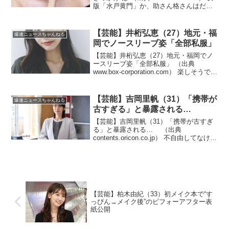
版「水戸黄門」か、助さん格さんはだれ
がやる！？（出典 【テレビ】内田有
紀、“俳優を目指したきっかけ”は「ズバ
リ、水戸黄門です（笑）」 ）1 湛然...
【芸能】井桁弘恵（27）地元・福
爆速ニュースちゃんねる
岡でノースリーブ姿「全部私服」
【芸能】井桁弘恵（27）地元・福岡でノ
ースリーブ姿「全部私服」 （出典
www.box-corporation.com） 楽しそうでい
いね！？（出典 【芸能】井桁弘恵「全部
私服」地元・福岡でノースリーブ姿
「最高の笑顔」「無邪気な大笑い大好...
【芸能】吉岡里帆（31）「携帯が
爆速ニュースちゃんねる
古すぎる」と暴露される…
【芸能】吉岡里帆（31）「携帯が古すぎ
る」と暴露される… （出典
contents.oricon.co.jp） 不自由してなけれ
ばいいよね！？（出典 【芸能】吉岡里
帆、スマホを7年間機種変更せず 「携帯
が古すぎる」と暴露される… 7年前に...
【芸能】柏木由紀（33）初メイク本で“す
っぴん→メイク後”のビフォーアフター表
紙公開