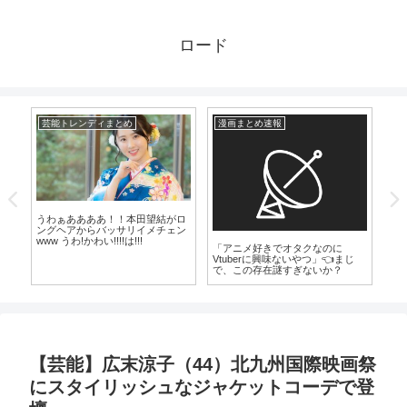
ロード
芸能トレンディまとめ
漫画まとめ速報
芸
うわぁああああ！！本田望結がロ
ングヘアからバッサリイメチェン
www うわ!かわい!!!!は!!!
「アニメ好きでオタクなのに
マ
Vtuberに興味ないやつ」👈まじ
風
で、この存在謎すぎないか？
【芸能】広末涼子（44）北九州国際映画祭
にスタイリッシュなジャケットコーデで登