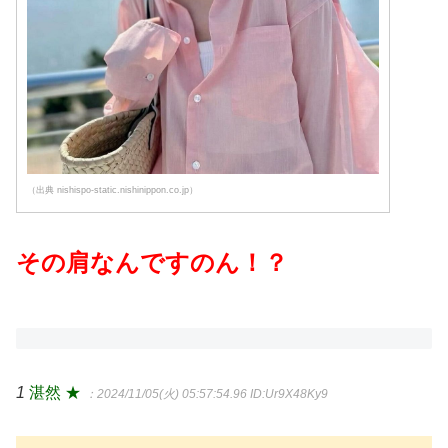
（出典 nishispo-static.nishinippon.co.jp）
その肩なんですのん！？
1
湛然 ★
：2024/11/05(火) 05:57:54.96
ID:Ur9X48Ky9