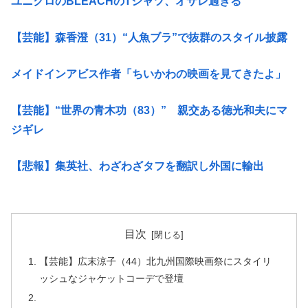
ユニクロのBLEACHのTシャツ、オサレ過ぎる
【芸能】森香澄（31）“人魚ブラ”で抜群のスタイル披露
メイドインアビス作者「ちいかわの映画を見てきたよ」
【芸能】“世界の青木功（83）” 親交ある徳光和夫にマ
ジギレ
【悲報】集英社、わざわざタフを翻訳し外国に輸出
目次
【芸能】広末涼子（44）北九州国際映画祭にスタイリ
ッシュなジャケットコーデで登壇