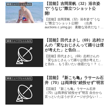
2025/01/22(水) 05...
【芸能】吉岡里帆（32）浴衣姿
爆速ニュースちゃんねる
で“うなじ”際立つショット公
開!
【芸能】吉岡里帆（32）浴衣姿で“うな
じ”際立つショット公開! （出典
auctions.c.yimg.jp） 素敵な浴衣だな！？
（出典 吉岡里帆 浴衣姿で“うなじ”際立
つショット公開! 透明感あふれる凛とし
た表情に「女神降臨」「国宝にし...
【芸能】田代まさし（69）志村け
爆速ニュースちゃんねる
んの「変なおじさんって踊りは僕
が考えた」と告白…
【芸能】田代まさし（69）志村けんの
「変なおじさんって踊りは僕が考えた」
と告白… もう言いたい放題だな！？（出
典 【芸能】田代まさし 志村けんの「変
なおじさんって踊りは僕が考えた」と告
白… 踊りの音楽も田代が提案 ）1 冬月
【芸能】『新こち亀』ラサール石
爆速ニュースちゃんねる
記者 ★ ：20...
井（70）は両津役“続投せず”明言
【芸能】『新こち亀』ラサール石井
（70）は両津役“続投せず”明言 自分から
言っといたほうがダメージが少ない！？
（出典 『新こち亀』ラサール石井は両津
役“続投せず”明言）1 名無しさん必死だな
：2026/08/03(月) 20:19:34....