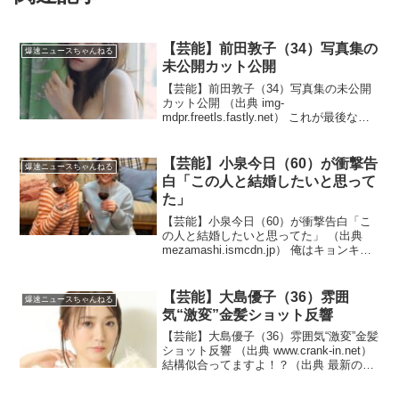
【芸能】前田敦子（34）写真集の
爆速ニュースちゃんねる
未公開カット公開
【芸能】前田敦子（34）写真集の未公開
カット公開 （出典 img-
mdpr.freetls.fastly.net） これが最後なら
もう少し頑張ってもよかったんじゃない
の！？（出典 【芸能】前田敦子、写真集
の未公開カット公開 黒いランジェリ
【芸能】小泉今日（60）が衝撃告
爆速ニュースちゃんねる
ー...
白「この人と結婚したいと思って
た」
【芸能】小泉今日（60）が衝撃告白「こ
の人と結婚したいと思ってた」 （出典
mezamashi.ismcdn.jp） 俺はキョンキョ
ンと結婚したいと思ってた！？（出典 小
泉今日子が衝撃告白、飯島直子に「この
人と結婚したいと思ってた」 ）1 ...
【芸能】大島優子（36）雰囲
爆速ニュースちゃんねる
気“激変”金髪ショット反響
【芸能】大島優子（36）雰囲気“激変”金髪
ショット反響 （出典 www.crank-in.net）
結構似合ってますよ！？（出典 最新の大
島優子 なんか違う）1 以下、5ちゃんね
るからVIPがお送りします ：