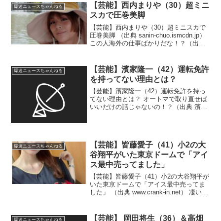
【芸能】西内まりや（30）超ミニ
爆速ニュースちゃんねる
スカで圧巻美脚
【芸能】西内まりや（30）超ミニスカで
圧巻美脚 （出典 sanin-chuo.ismcdn.jp）
この人海外の仕事ばかりだな！？（出典
【芸能】西内まりや、超ミニスカで圧巻
美脚 “肌見せコーデ”で初めての南国タイ
を満喫中「凄い魅力的」「美...
【芸能】濱家隆一（42）運転免許
爆速ニュースちゃんねる
を持ってない理由とは？
【芸能】濱家隆一（42）運転免許を持っ
てない理由とは？ オートマで取り直せば
いいだけの話じゃないの！？（出典 濱家
隆一、運転免許を持ってない理由「当時
女性はオートマ、男性はミッションみた
いな時代」「何回やっても分からん。理
解できない」★2 ...
【芸能】皆藤愛子（41）小2の大
爆速ニュースちゃんねる
谷翔平がいた東京ドームで「アイ
ス最中売ってました」
【芸能】皆藤愛子（41）小2の大谷翔平が
いた東京ドームで「アイス最中売ってま
した」 （出典 www.crank-in.net） 凄いめ
ぐりあわせだね！？（出典 【芸能】皆藤
愛子、小2の大谷翔平がいた東京ドームで
「アイス最中売ってました」 最...
【芸能】 岡田将生（36）＆高畑
爆速ニュースちゃんねる