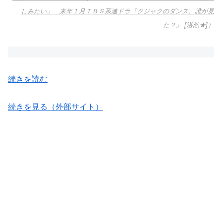
しみたい」 来年１月ＴＢＳ系連ドラ『クジャクのダンス、誰が見
た？』 [湛然★]）
続きを読む
続きを見る（外部サイト）