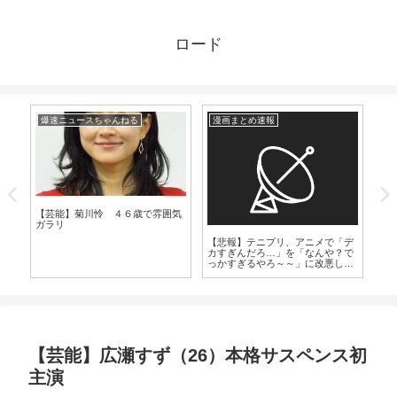
ロード
爆速ニュースちゃんねる
漫画まとめ速報
爆
【芸能】菊川怜 ４６歳で雰囲気
【
ガラリ
の“
麻
【悲報】テニプリ、アニメで「デ
明
カすぎんだろ…」を「なんや？で
っかすぎるやろ～～」に改悪して
しまう
【芸能】広瀬すず（26）本格サスペンス初
主演