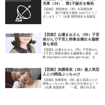
充希（34）、第1子誕生を報告
【芸能】 岡田将生（36）＆高畑充希
（34）、第1子誕生を報告 おめでとうご
ざいます！？（出典 岡田将生＆高畑充
希、第1子誕生を報告「この世界を気に入
ってもらえるよう、心を尽くしたいと思
います！」 ）1 ひかり ★ ：
2026/01/28(...
【芸能】山瀬まみさん（56）子宮
爆速ニュースちゃんねる
体がんで子宮と卵巣全摘出＆脳梗
塞も発症
【芸能】山瀬まみさん（56）子宮体がん
で子宮と卵巣全摘出＆脳梗塞も発症 （出
典 img.topics.smt.news.goo.ne.jp） 大変
でしたね、お体お大事に！？（出典 山瀬
まみさん(56)子宮体がんで子宮と卵巣全摘
出＆ついでに脳...
【芸能】加護亜依（38）超人気芸
爆速ニュースちゃんねる
人との関係ぶっちゃけ
【芸能】加護亜依（38）超人気芸人との
関係ぶっちゃけ 若い頃の大久保かな！？
（出典 加護亜依 「一度、裸の付き合い
があります」超人気芸人との関係ぶっち
ゃけ 「セクシーでした」）1 バカは氏
んでも名乗らない ：2026/05/19(火) 09...