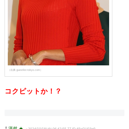
（出典 guestlist-tokyo.com）
コクピットか！？
1
湛然 ★