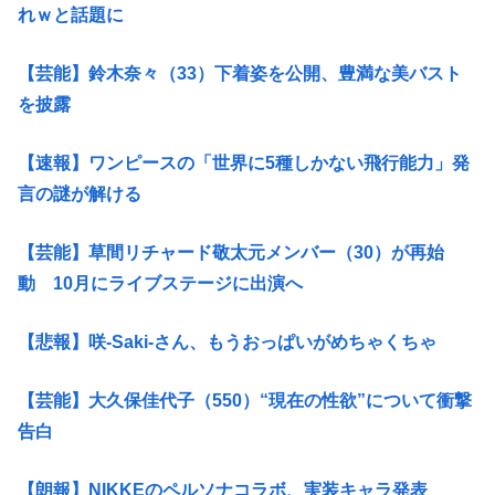
れｗと話題に
【芸能】鈴木奈々（33）下着姿を公開、豊満な美バスト
を披露
【速報】ワンピースの「世界に5種しかない飛行能力」発
言の謎が解ける
【芸能】草間リチャード敬太元メンバー（30）が再始
動 10月にライブステージに出演へ
【悲報】咲-Saki-さん、もうおっぱいがめちゃくちゃ
【芸能】大久保佳代子（550）“現在の性欲”について衝撃
告白
【朗報】NIKKEのペルソナコラボ、実装キャラ発表