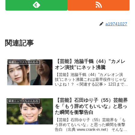
a19741027
関連記事
【芸能】池脇千鶴（44）”カメレ
爆速ニュースちゃんねる
オン演技”にネット沸騰
【芸能】池脇千鶴（44）”カメレオン演
技”にネット沸騰これは最早役作りじゃな
いよね！？ ＜関連する記事＞ 12日まで
に、5月1日公開予定の映画『ラプソデ
ィ・ラプソディ』の予告動画が公開され
た。同動画の冒頭に流れるのは、男女が
【芸能】石田ゆり子（55）芸能界
爆速ニュースちゃんねる
土手に隣同士で並...
を「もう辞めてもいいな」と思っ
た瞬間を衝撃告白
【芸能】石田ゆり子（55）芸能界を「も
う辞めてもいいな」と思った瞬間を衝撃
告白 （出典 www.crank-in.net） そんなこ
とで辞めなくてよかったな！？（出典 石