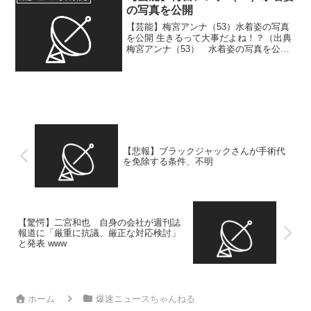
の写真を公開
【芸能】梅宮アンナ（53）水着姿の写真
を公開 生きるって大事だよね！？（出典
梅宮アンナ（53） 水着姿の写真を公開
「右胸がなくても水着を着る私について
お話をしますね」 ）1 muffin ★ ：
2026/06/24(水) 14:46:47...
【悲報】ブラックジャックさんが手術代
を免除する条件、不明
【驚愕】二宮和也 自身の会社が週刊誌
報道に「厳重に抗議、厳正な対応検討」
と発表 www
ホーム
爆速ニュースちゃんねる