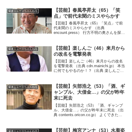
田ゆり子、芸能界を「もう辞めてもいい
な」と思った瞬間を衝撃告白「真田広...
【芸能】春風亭昇太（65）「笑
爆速ニュースちゃんねる
点」で前代未聞のミスやらかす
【芸能】春風亭昇太（65）「笑点」で前
代未聞のミスやらかす （出典
encount.press） 行方不明の奥さんを探し
に行かなきゃいけないんだよ！？（出典
【テレビ】春風亭昇太「笑点」で前代未
聞のミスやらかす 大喜利席からヤジ止
【芸能】楽しんご（46）来月から
爆速ニュースちゃんねる
まらず「急...
の改名を電撃発表
【芸能】楽しんご（46）来月からの改名
を電撃発表 （出典 cdn.mainichi.jp） 本当
に何でもやるのか！？（出典 楽しんご
来月からの改名を電撃発表 新芸名も明
かす「俳優、タレント、歌、広報、ジャ
ンルを問わず全力でやらせていただく...
【芸能】矢部浩之（53）「酒、ギ
爆速ニュースちゃんねる
ャンブル、大借金…」の父が昨年
末に死去
【芸能】矢部浩之（53）「酒、ギャンブ
ル、大借金…」の父が昨年末に死去 （出
典 contents.oricon.co.jp） よくできたネ
タだな！？（出典 【芸能】矢部浩之
「酒、ギャンブル、大借金…」の父が昨
年末に死去 死の１週間前に呼ばれ...
【芸能】梅宮アンナ（53）水着姿
爆速ニュースちゃんねる