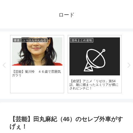
ロード
爆速ニュースちゃんねる
漫画まとめ速報
漫
培
【芸能】菊川怜 ４６歳で雰囲気
ガラリ
【絶望】アニメ「リゼロ」第54
【
話、敵に捕まったエミリアが裸に
ま
されピンチに！
【芸能】田丸麻紀（46）のセレブ外車がす
げぇ！