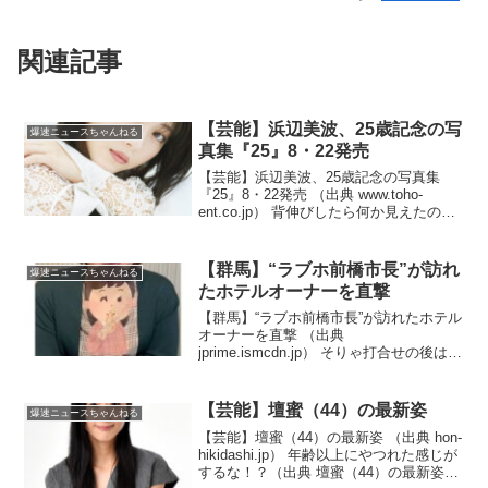
関連記事
【芸能】浜辺美波、25歳記念の写
爆速ニュースちゃんねる
真集『25』8・22発売
【芸能】浜辺美波、25歳記念の写真集
『25』8・22発売 （出典 www.toho-
ent.co.jp） 背伸びしたら何か見えたの
か！？（出典 浜辺美波、25歳記念の写真
集『25』8・22発売 撮影地はオランダ
「少し背伸びをしたシーンも」 ...
【群馬】“ラブホ前橋市長”が訪れ
爆速ニュースちゃんねる
たホテルオーナーを直撃
【群馬】“ラブホ前橋市長”が訪れたホテル
オーナーを直撃 （出典
jprime.ismcdn.jp） そりゃ打合せの後はひ
と風呂浴びなきゃね！？（出典 【群
馬】“ラブホ前橋市長”が訪れたホテルオー
ナーを直撃「確かに使ってたよ」渦中の
【芸能】壇蜜（44）の最新姿
爆速ニュースちゃんねる
部屋は他よ...
【芸能】壇蜜（44）の最新姿 （出典 hon-
hikidashi.jp） 年齢以上にやつれた感じが
するな！？（出典 壇蜜（44）の最新姿に