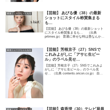
「かわいい」「痩せはったなぁ」「心配
だ」「大丈夫かな？」の声 ）1 muffin ★
：2025/09...
【芸能】 あびる優（38）の最新
爆速ニュースちゃんねる
ショットにスタイル称賛集まる
も…
【芸能】 あびる優（38）の最新ショット
にスタイル称賛集まるも… （出典
prtimes.jp） 普通に幸せな時は墨なんかい
らないんだよ！？（出典 【芸能】「タト
ゥーが気になりすぎて」 あびる優の最新
ショットにスタイル称賛集まるも… タ
【芸能】芳根京子（27）SNSで
爆速ニュースちゃんねる
ト...
これみよがしに「アサヒ生ビー
ル」のラベル見せ…
【芸能】芳根京子（27）SNSでこれみよ
がしに「アサヒ生ビール」のラベル見
せ… （出典 contents.oricon.co.jp） 自分
の利益にならないことはしないよね！？
（出典 【芸能】芳根京子、SNSでこれみ
よがしに「アサヒ生ビール」...
【芸能】森香澄（30）テレビ局員
爆速ニュースちゃんねる