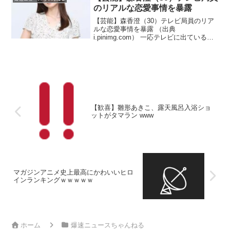
のリアルな恋愛事情を暴露
【芸能】森香澄（30）テレビ局員のリア
ルな恋愛事情を暴露 （出典
i.pinimg.com） 一応テレビに出ている人
がそばにいるんだからな！？（出典 【芸
能】元テレビ東京・森香澄アナ、テレビ
局員のリアルな恋愛事情を暴露 「アナウ
ンサーと局員...
【歓喜】雛形あきこ、露天風呂入浴ショ
ットがタマラン www
マガジンアニメ史上最高にかわいいヒロ
インランキングｗｗｗｗｗ
ホーム
爆速ニュースちゃんねる