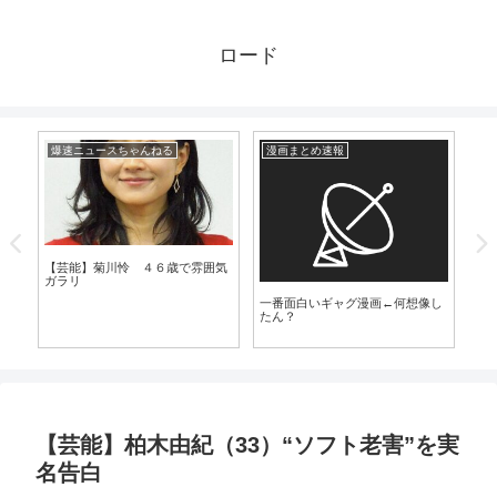
ロード
爆速ニュースちゃんねる
漫画まとめ速報
爆
【芸能】菊川怜 ４６歳で雰囲気
【
ガラリ
「
一番面白いギャグ漫画←何想像し
たん？
【芸能】柏木由紀（33）“ソフト老害”を実
名告白