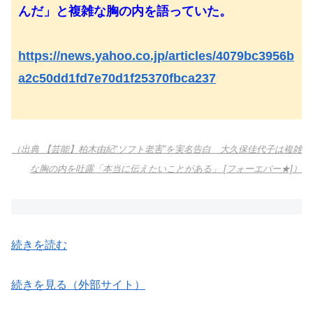
んだ」と複雑な胸の内を語っていた。
https://news.yahoo.co.jp/articles/4079bc3956b
a2c50dd1fd7e70d1f25370fbca237
（出典 【芸能】柏木由紀“ソフト老害”を実名告白 大久保佳代子は複雑
な胸の内を吐露「本当に伝えたいことがある」 [フォーエバー★]）
続きを読む
続きを見る（外部サイト）