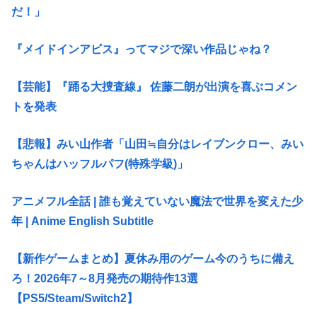
だ！」
『メイドインアビス』ってマジで深い作品じゃね？
【芸能】『踊る大捜査線』 佐藤二朗が出演を喜ぶコメン
トを発表
【悲報】みい山作者「山田≒自分はレイブンクロー、みい
ちゃんはハッフルパフ(特殊学級)」
アニメフル全話 | 誰も覚えていない魔法で世界を変えた少
年 | Anime English Subtitle
【新作ゲームまとめ】夏休み用のゲーム今のうちに備え
ろ！2026年7～8月発売の期待作13選
【PS5/Steam/Switch2】