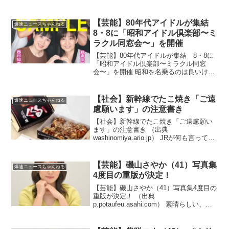
（出典 【朗報】鈴木奈々さん(37)「我な
がら谷間が凄い！Cカップです」）1 それ
でも動く名無し ：2025...
【芸能】80年代アイドルが集結
爆速ニュースちゃんねる
8・8に「昭和アイドル倶楽部〜ミ
ラクル同窓会〜」を開催
【芸能】80年代アイドルが集結 8・8に
「昭和アイドル倶楽部〜ミラクル同窓
会〜」を開催 昭和を名乗るのは良いけど
この４人じゃ荷が重くないか！？（出典
西村知美、立花理佐、仁藤優子、我妻佳
代、80年代アイドルが集結 8・8に「昭
【社会】新幹線でたこ焼き「ご遠
爆速ニュースちゃんねる
和アイドル俱楽...
慮願います」の注意書き
【社会】新幹線でたこ焼き「ご遠慮願い
ます」の注意書き （出典
washinomiya.ario.jp） JRが何も言ってな
いのに自主規制する業者の意味が分から
ん！？（出典 新幹線でたこ焼き「ご遠慮
願います」の注意書き オードリー春日
【芸能】磯山さやか（41）写真集
爆速ニュースちゃんねる
は車内で...
4度目の重版が決定！
【芸能】磯山さやか（41）写真集4度目の
重版が決定！ （出典
p.potaufeu.asahi.com） 素晴らしい、次
回はもっと大胆に！？（出典 【芸能】磯
山さやか、写真集4度目の重版が決定！
発売から1年、異例のロングセールスを記