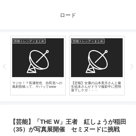
ロード
芸能トレンディまとめ
芸能トレンディまとめ
漫
培
マジか！？長瀬智也 自民党への
【悲報】女優の山本美月さんと麻
一
風刺投稿って、ヤバってwww
生祐未さんがドラマ撮影中に照明
た
落下しケガ・・・
【芸能】「THE W」王者 紅しょうが稲田
（35）が写真展開催 セミヌードに挑戦