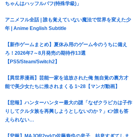
ちゃんはハッフルパフ(特殊学級)」
アニメフル全話 | 誰も覚えていない魔法で世界を変えた少
年 | Anime English Subtitle
【新作ゲームまとめ】夏休み用のゲーム今のうちに備え
ろ！2026年7～8月発売の期待作13選
【PS5/Steam/Switch2】
【異世界漫画】芸能一家を追放された俺 無自覚の裏方才
能で美少女たちに推されまくる 1~28【マンガ動画】
【悲報】ハンターハンター最大の謎「なぜクラピカは子作
りしてクルタ族を再興しようとしないのか？」👉️誰も答
えられない…
【悲報】MAJOR2ndの佐藤寿也の息子、姑息すぎてしま