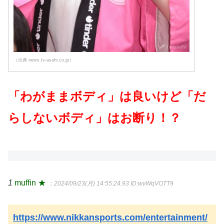
（出典 news.tv-asahi.co.jp）
「わがままボディ」は良いけど「だ
らしないボディ」はお断り！？
1
muffin ★
：2024/09/23(月) 14:55:24.93
ID:wvWqVOTT9
https://www.nikkansports.com/entertainment/