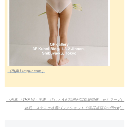
（出典 i.imgur.com）
（出典 「THE W」王者 紅しょうが稲田が写真展開催 セミヌードに
挑戦 スケスケ水着バックショットで美尻披露 [muffin★]）