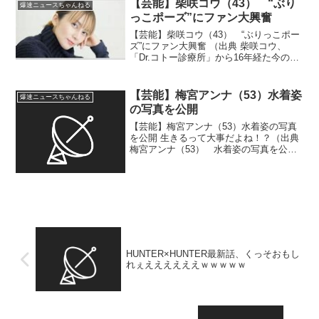
【芸能】柴咲コウ（43） “ぶり
爆速ニュースちゃんねる
録 ビ...
っこポーズ”にファン大興奮
【芸能】柴咲コウ（43） “ぶりっこポー
ズ”にファン大興奮 （出典 柴咲コウ、
「Dr.コトー診療所」から16年経た今の生
き方｜シネマトゥデイ） これ”ぶりっこポ
ーズ”って言うの！？（出典 【芸能】柴咲
コウ “ぶりっこポーズ”にファン大興奮
【芸能】梅宮アンナ（53）水着姿
爆速ニュースちゃんねる
「...
の写真を公開
【芸能】梅宮アンナ（53）水着姿の写真
を公開 生きるって大事だよね！？（出典
梅宮アンナ（53） 水着姿の写真を公開
「右胸がなくても水着を着る私について
お話をしますね」 ）1 muffin ★ ：
2026/06/24(水) 14:46:47...
HUNTER×HUNTER最新話、くっそおもし
れぇええええええｗｗｗｗｗ