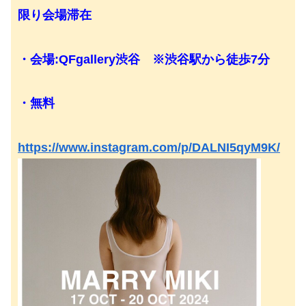
限り会場滞在
・会場:QFgallery渋谷 ※渋谷駅から徒歩7分
・無料
https://www.instagram.com/p/DALNI5qyM9K/