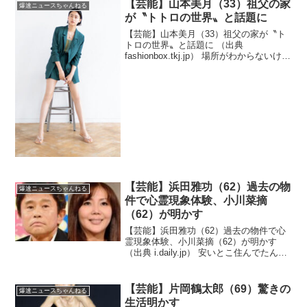
しい…」「最高綺麗の美人 」「きゃわ
【芸能】山本美月（33）祖父の家
爆速ニュースちゃんねる
わ」 ）1 安倍晋...
が〝トトロの世界〟と話題に
【芸能】山本美月（33）祖父の家が〝ト
トロの世界〟と話題に （出典
fashionbox.tkj.jp） 場所がわからないけど
冬は厳しそうだな！？（出典 【芸能】山
本美月、祖父の家が〝ジブリに出てきそ
う〟〝トトロの世界〟と話題に 33歳誕
生...
【芸能】浜田雅功（62）過去の物
爆速ニュースちゃんねる
件で心霊現象体験、小川菜摘
（62）が明かす
【芸能】浜田雅功（62）過去の物件で心
霊現象体験、小川菜摘（62）が明かす
（出典 i.daily.jp） 安いとこ住んでたんじ
ゃないの！？（出典 浜田雅功、過去の物
件で心霊現象体験、小川菜摘が明かす
実父からも「言わなかったけど金色の目
【芸能】片岡鶴太郎（69）驚きの
爆速ニュースちゃんねる
が...
生活明かす