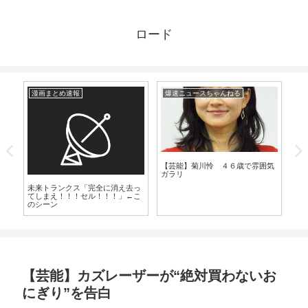
ロード
漫画まとめ速報
爆速ニュースちゃんねる
漫
7）
【芸能】菊川怜 ４６歳で雰囲気
ガラリ
未来トランクス「完全に消え去っ
ピ
てしまえ！！！セル！！！」←こ
勝
のシーン
【芸能】カズレーザーが“絶対買わないお
にぎり”を告白