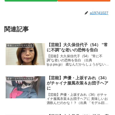
a19741027
関連記事
【芸能】大久保佳代子（54） “常
爆速ニュースちゃんねる
に不調”な老いの恐怖を告白
【芸能】大久保佳代子（54） “常に不
調”な老いの恐怖を告白 （出典
lp.p.pia.jp） 歳なんだからしょうがない、
せいぜい今を楽しむんだな！？（出典
【芸能】大久保佳代子「ああ、閉経間近
なのだな」 “常に不調”な老いの恐怖を告
【芸能】声優・上坂すみれ（34）
爆速ニュースちゃんねる
白 ）...
がチャイナ服風衣装＆お団子ヘア
に
【芸能】声優・上坂すみれ（34）がチャ
イナ服風衣装＆お団子ヘアに 美味しいお
酒飲んだのかな！？（出典 「モデル顔負
け」声優・上坂すみれがスタイル抜群！
チャイナ服風衣装＆お団子ヘアに「お美