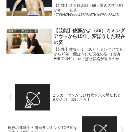
【芸能】片岡鶴太郎（69）驚きの生活明
かす （出典
c799eb2b0cad47596bf7b1e050e83426.cd
next.stream.ne.jp） 昔勤めていた会社に
営業できたことがあったけど、当時から
変な奴で無礼だったことを...
【芸能】佐藤かよ（36）カミング
爆速ニュースちゃんねる
アウトから15年、変ぼうした現在
の姿
【芸能】佐藤かよ（36）カミングアウト
から15年、変ぼうした現在の姿 （出典
ENCOUNT） やっぱり骨格が違うのか
な！？（出典 佐藤かよ（36）変ぼうした
現在の姿「かわいい」「目の保養」まさ
かのカミングアウトから15年 ）1 muffi...
ヒソカ「ゴンがしびれ吹き矢で撃たれと
るやんけ、助けたろ！」
現行の連載中の漫画ランキングTOP10を