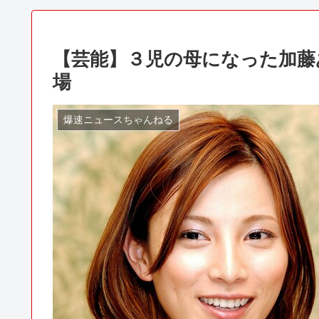
【芸能】３児の母になった加藤
場
爆速ニュースちゃんねる