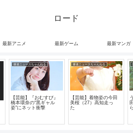
ロード
最新アニメ
最新ゲーム
最新マンガ
爆速ニュースちゃんねる
爆速ニュースちゃんねる
【芸能】『おむすび』
【芸能】着物姿の今田
橋本環奈の“黒ギャル
美桜（27）高知走っ
姿”にネット衝撃
た
w