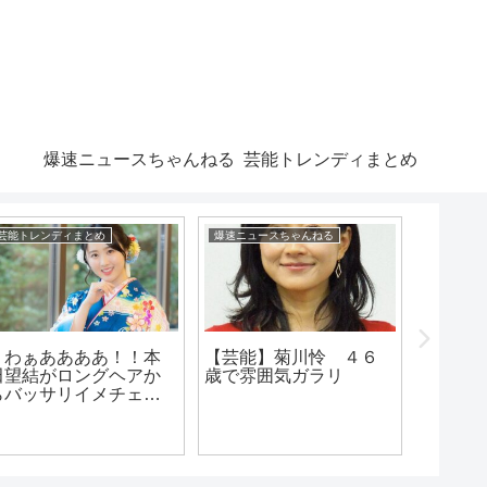
爆速ニュースちゃんねる
芸能トレンディまとめ
芸能トレンディまとめ
爆速ニュースちゃんねる
爆速ニュー
うわぁああああ！！本
【芸能】菊川怜 ４６
【芸能
田望結がロングヘアか
歳で雰囲気ガラリ
橋良昌（
らバッサリイメチェン
復帰報
ww うわ!かわい!!!!は!!!