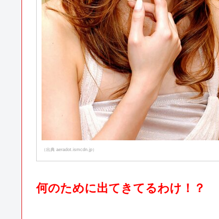
（出典 aeradot.ismcdn.jp）
何のために出てきてるわけ！？