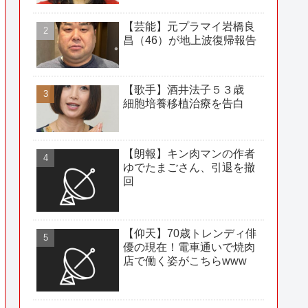
【芸能】元プラマイ岩橋良
昌（46）が地上波復帰報告
【歌手】酒井法子５３歳
細胞培養移植治療を告白
【朗報】キン肉マンの作者
ゆでたまごさん、引退を撤
回
【仰天】70歳トレンディ俳
優の現在！電車通いで焼肉
店で働く姿がこちらwww