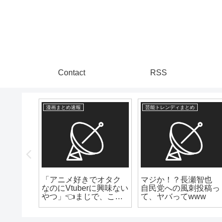
Contact
RSS
漫画まとめ速報
芸能トレンディまとめ
山本美
「アニメ好きでオタク
マジか！？長瀬智也
未さん
なのにVtuberに興味ない
自民党への風刺投稿っ
に照明
やつ」👈まじで、この
て、ヤバってwww
・
存在謎すぎないか？