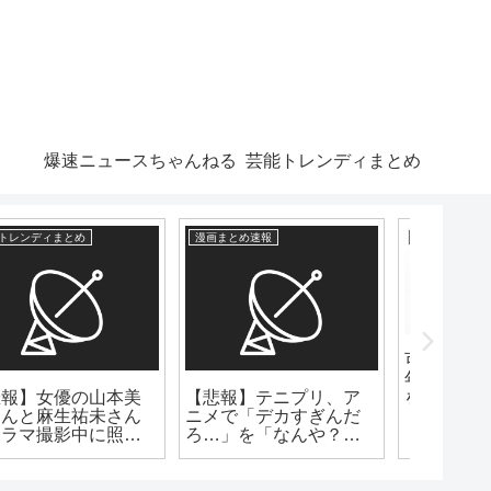
爆速ニュースちゃんねる
芸能トレンディまとめ
芸能トレンディまとめ
芸能トレンディまとめ
爆速ニュー
可愛い！？デビュー17
【芸能
年の女優が32歳誕生日
歳で雰
【仰天】70歳トレンデ
を笑顔で報告 www
ィ俳優の現在！電車通
いで焼肉店で働く姿が
こちらwww