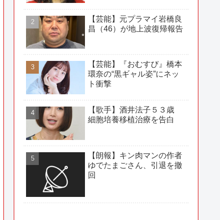
【芸能】元プラマイ岩橋良
昌（46）が地上波復帰報告
【芸能】『おむすび』橋本
環奈の“黒ギャル姿”にネッ
ト衝撃
【歌手】酒井法子５３歳
細胞培養移植治療を告白
【朗報】キン肉マンの作者
ゆでたまごさん、引退を撤
回