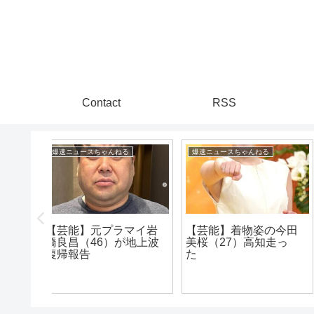
Contact
RSS
る
芸能トレンディまとめ
漫画まとめ速報
の今田
うわぁああああ！！本
知走っ
田望結がロングヘアか
【朗報】キン肉マンの
らバッサリイメチェン
作者ゆでたまごさん、
www うわ!かわい!!!!は!!!
引退を撤回