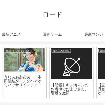
ロード
最新アニメ
最新ゲーム
最新マンガ
芸能トレンディまとめ
漫画まとめ速報
【悲報】女優の山本美
【悲報】テニプリ、ア
月さんと麻生祐未さん
ニメで「デカすぎんだ
がドラマ撮影中に照明
ろ…」を「なんや？で
落下しケガ・・・
っかすぎるやろ～～」
に改悪してしまう