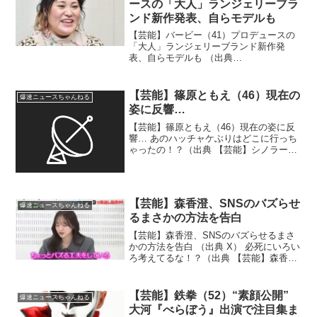
ースの「大人」ランジェリーブラ
ンド新作発表、自らモデルも
【芸能】バービー（41）プロデュースの
「大人」ランジェリーブランド新作発
表、自らモデルも （出典
images.sukusuku.tokyo-np.co.jp） モデ
ルになるのはやめといてもらっていいで
すか！？（出典 バービープロデュース
【芸能】篠原ともえ（46）現在の
爆速ニュースちゃんねる
の...
姿に反響…
【芸能】篠原ともえ（46）現在の姿に反
響… あのハッチャケぶりはどこに行っち
ゃったの！？（出典 【芸能】シノラーが
別人「美しい」「綺麗」「眼福です」４
６歳現在の姿が反響…６年前に結婚した
篠原ともえ ）1 湛然 ★ ：
2026/01/24(土...
【芸能】森香澄、SNSのバズらせ
爆速ニュースちゃんねる
るまさかの方法を告白
【芸能】森香澄、SNSのバズらせるまさ
かの方法を告白 （出典 X） 必死にいろい
ろ考えてるな！？（出典 【芸能】森香
澄、SNSのバズらせ方を告白 まさかの
手段に「貪欲すぎないですか？」「え
っ!?」共演者も驚愕 ）1 冬月記者 ★ ：
【芸能】鉄拳（52）“素顔公開”
爆速ニュースちゃんねる
2026...
大河『べらぼう』出演で注目集ま