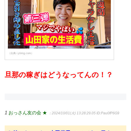
（出典 i.ytimg.com）
旦那の稼ぎはどうなってんの！？
1
おっさん友の会 ★
：2024/10/01(火) 13:28:29.05
ID:Pau0fP6G9