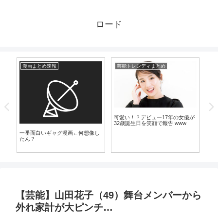
ロード
漫画まとめ速報
芸能トレンディまとめ
漫
気
可愛い！？デビュー17年の女優が
32歳誕生日を笑顔で報告 www
一番面白いギャグ漫画←何想像し
ピ
たん？
勝
【芸能】山田花子（49）舞台メンバーから
外れ家計が大ピンチ…