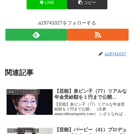
LINE
コピー
a19741027をフォローする
a19741027
関連記事
【芸能】泉ピン子（77）リアルな
爆速ニュースちゃんねる
年金受給額を１円まで公開…
【芸能】泉ピン子（77）リアルな年金受
給額を１円まで公開… （出典
www.nikkansports.com） いざとなれば家
も売れるだろ！？（出典 【テレビ】泉ピ
ン子 リアルな年金受給額を１円まで公
開…全盛期の驚愕ギャラも明かした ）1
【芸能】バービー（41）プロデュ
爆速ニュースちゃんねる
...