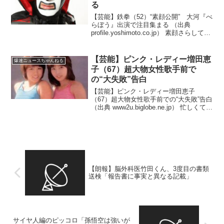
る
【芸能】鉄拳（52）“素顔公開” 大河『べ
らぼう』出演で注目集まる （出典
profile.yoshimoto.co.jp） 素顔さらして今
後は俳優に転身か！？（出典 【芸能】鉄
拳、“素顔公開”にネット衝撃「初めて見
た」「イケメン」「貫禄す...
【芸能】ピンク・レディー増田恵
爆速ニュースちゃんねる
子（67）超大物女性歌手前で
の“大失敗”告白
【芸能】ピンク・レディー増田恵子
（67）超大物女性歌手前での“大失敗”告白
（出典 www2u.biglobe.ne.jp） 忙しくて寝
る暇がなかったんだからしょうがな
い！？（出典 【芸能】「干されても文句
言えない」ピンク・レディー増田恵子...
【朗報】脳外科医竹田くん、3度目の書類
送検「報告書に事実と異なる記載」
サイヤ人編のピッコロ「孫悟空は強いが