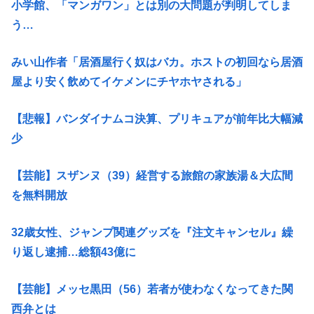
小学館、「マンガワン」とは別の大問題が判明してしま
う…
みい山作者「居酒屋行く奴はバカ。ホストの初回なら居酒
屋より安く飲めてイケメンにチヤホヤされる」
【悲報】バンダイナムコ決算、プリキュアが前年比大幅減
少
【芸能】スザンヌ（39）経営する旅館の家族湯＆大広間
を無料開放
32歳女性、ジャンプ関連グッズを『注文キャンセル』繰
り返し逮捕…総額43億に
【芸能】メッセ黒田（56）若者が使わなくなってきた関
西弁とは