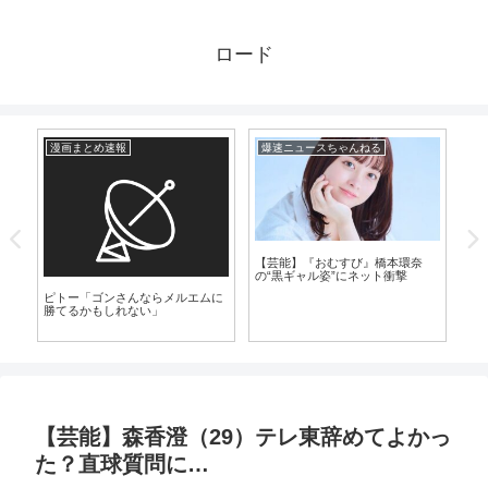
ロード
漫画まとめ速報
爆速ニュースちゃんねる
爆
【芸能】『おむすび』橋本環奈
【
の“黒ギャル姿”にネット衝撃
高
た
ピトー「ゴンさんならメルエムに
勝てるかもしれない」
【芸能】森香澄（29）テレ東辞めてよかっ
た？直球質問に…