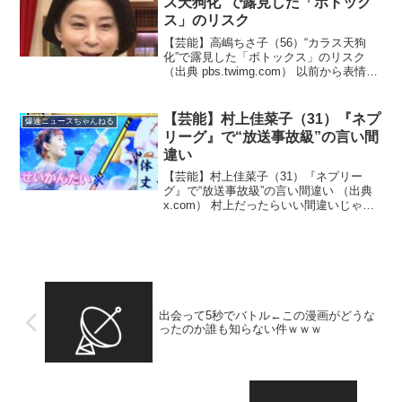
ス天狗化”で露見した「ボトック
ス」のリスク
【芸能】高嶋ちさ子（56）“カラス天狗
化”で露見した「ボトックス」のリスク
（出典 pbs.twimg.com） 以前から表情が
なくなるとか言われてたよね！？（出典
【芸能】高嶋ちさ子“カラス天狗化”で露見
した「ボトックス」のリスク 町医者...
【芸能】村上佳菜子（31）『ネプ
爆速ニュースちゃんねる
リーグ』で“放送事故級”の言い間
違い
【芸能】村上佳菜子（31）『ネプリー
グ』で“放送事故級”の言い間違い （出典
x.com） 村上だったらいい間違いじゃな
くて確信犯だろ！？（出典 村上佳菜子
『ネプリーグ』で“放送事故級”の言い間違
い ）1 ひかり ★ ：2025/12/15...
出会って5秒でバトル←この漫画がどうな
ったのか誰も知らない件ｗｗｗ