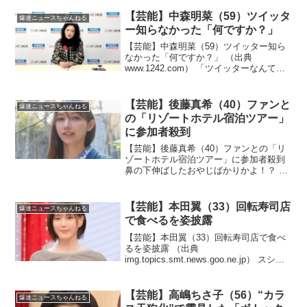
wwwwwwwwwwwwwwwwwwwwwwwwwww
wwwww）1 以下、5ちゃんねるからV...
【芸能】中森明菜（59）ツイッタ
爆速ニュースちゃんねる
ー知らなかった「何ですか？」
【芸能】中森明菜（59）ツイッター知ら
なかった「何ですか？」 （出典
www.1242.com） 「ツイッターなんて言
ってる古い人」って言う皮肉かよ！？
（出典 【芸能】中森明菜 ツイッター知
らなかった「何ですか？」 “浦島太郎”状
【芸能】後藤真希（40）ファンと
爆速ニュースちゃんねる
態にネット...
の「リゾートホテル宿泊ツアー」
に参加者殺到
【芸能】後藤真希（40）ファンとの「リ
ゾートホテル宿泊ツアー」に参加者殺到
鼻の下伸ばしたおやじばかりかよ！？ ＜
関連する記事＞ 2000年代にモーニング
娘。の“絶対的エース”として一世を風靡し
た「ゴマキ」こと後藤真希が、ファンク
【芸能】本田翼（33）回転寿司店
爆速ニュースちゃんねる
ラブ会員向...
で食べるを姿披露
【芸能】本田翼（33）回転寿司店で食べ
るを姿披露 （出典
img.topics.smt.news.goo.ne.jp） スシロ
ーに本田翼がいたら「びっくり寿司」だ
ろう！？（出典 【芸能】本田翼 回転寿司
店で食べる姿披露に 「軍艦巻き見つめ
【芸能】高嶋ちさ子（56）“カラ
爆速ニュースちゃんねる
て...