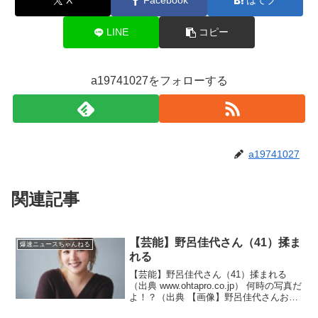
X
Facebook
はてブ
LINE
コピー
a19741027をフォローする
a19741027
関連記事
【芸能】野呂佳代さん（41）揉ま
爆速ニュースちゃんねる
れる
【芸能】野呂佳代さん（41）揉まれる
（出典 www.ohtapro.co.jp） 何時の写真だ
よ！？（出典 【画像】野呂佳代さんおっ
ぱい揉まれる