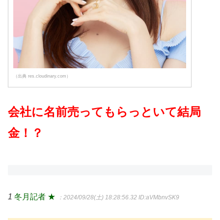
（出典 res.cloudinary.com）
会社に名前売ってもらっといて結局
金！？
1
冬月記者 ★
：2024/09/28(土) 18:28:56.32
ID:aVMbnvSK9