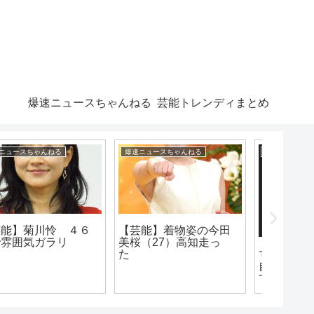
爆速ニュースちゃんねる
芸能トレンディまとめ
芸能トレンディまとめ
漫画まとめ速報
漫画まとめ
マジか！？長瀬智也
【絶望】アニメ「リゼ
【悲報
自民党への風刺投稿っ
ロ」第54話、敵に捕ま
ニメで
て、ヤバってwww
ったエミリアが裸にさ
ろ…」
れピンチに！
っかす
に改悪