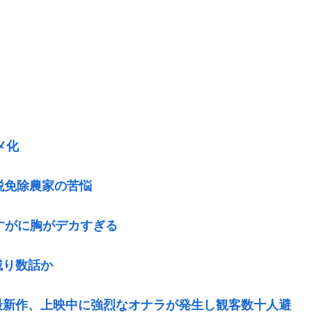
メ化
税免除農家の苦悩
すがに胸がデカすぎる
残り数話か
最新作、上映中に強烈なオナラが発生し観客数十人避