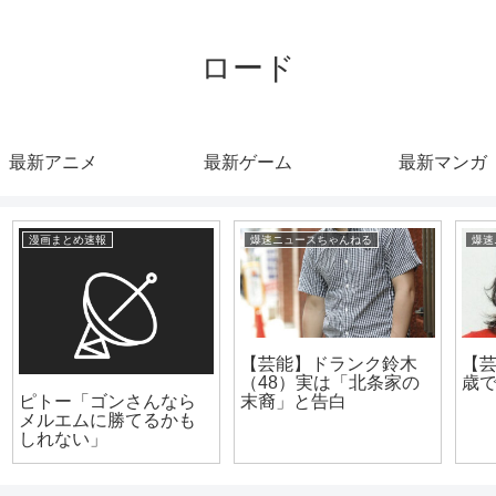
ロード
最新アニメ
最新ゲーム
最新マンガ
爆速ニュースちゃんねる
爆速ニュースちゃんねる
【芸能】菊川怜 ４６
【芸能】着物姿の今田
歳で雰囲気ガラリ
美桜（27）高知走っ
た