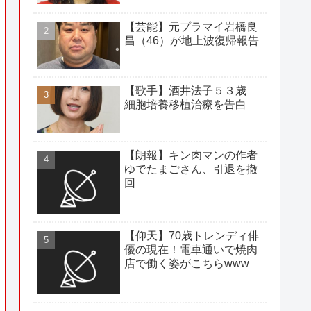
【芸能】元プラマイ岩橋良
昌（46）が地上波復帰報告
【歌手】酒井法子５３歳
細胞培養移植治療を告白
【朗報】キン肉マンの作者
ゆでたまごさん、引退を撤
回
【仰天】70歳トレンディ俳
優の現在！電車通いで焼肉
店で働く姿がこちらwww