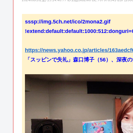
2024/08/16(金) 15:14:40.77
ID:Zqg1ku2M0 BE:707978541-2BP(200
sssp://img.5ch.net/ico/2mona2.gif
!extend:default:default:1000:512:donguri=
https://news.yahoo.co.jp/articles/163ae
「スッピンで失礼」森口博子（56）、深夜