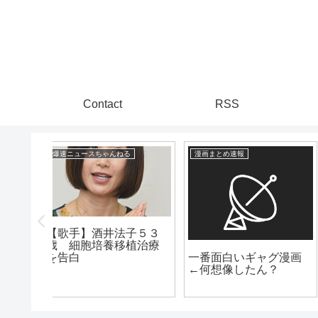
Contact
RSS
漫画まとめ速報
爆速ニュースちゃんねる
【芸能】ドランク鈴木
（48）実は「北条家の
グ漫画
ピトー「ゴンさんなら
末裔」と告白
？
メルエムに勝てるかも
しれない」