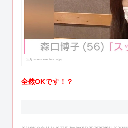
（出典 times-abema.ismcdn.jp）
全然OKです！？