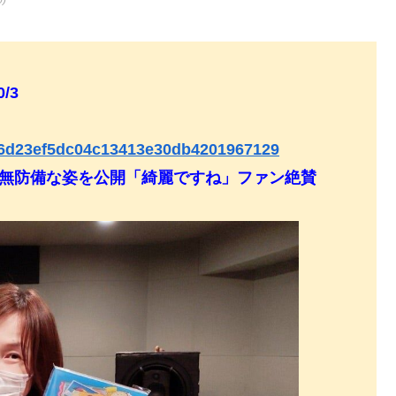
0)
0/3
dcf6d23ef5dc04c13413e30db4201967129
の無防備な姿を公開「綺麗ですね」ファン絶賛