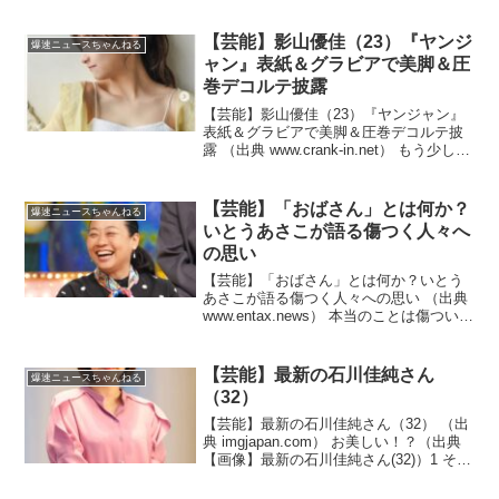
構貰ってたんだな！？（出典 藤本美貴
「デビューしてからモーニング娘。の間
ずっとお給料制だった。初任給は18万...
【芸能】影山優佳（23）『ヤンジ
爆速ニュースちゃんねる
ャン』表紙＆グラビアで美脚＆圧
巻デコルテ披露
【芸能】影山優佳（23）『ヤンジャン』
表紙＆グラビアで美脚＆圧巻デコルテ披
露 （出典 www.crank-in.net） もう少し露
出が欲しいな！？（出典 【芸能】影山優
佳、美脚&圧巻デコルテ披露 『ヤンジャ
ン』表紙&グラビアで“品格と色気...
【芸能】「おばさん」とは何か？
爆速ニュースちゃんねる
いとうあさこが語る傷つく人々へ
の思い
【芸能】「おばさん」とは何か？いとう
あさこが語る傷つく人々への思い （出典
www.entax.news） 本当のことは傷ついち
ゃうんだね！？（出典 【芸能】自分を
「おばさん」と言って叩かれるのはな
ぜ？ いとうあさこ「傷つく人がいるか
【芸能】最新の石川佳純さん
爆速ニュースちゃんねる
ら」 ...
（32）
【芸能】最新の石川佳純さん（32） （出
典 imgjapan.com） お美しい！？（出典
【画像】最新の石川佳純さん(32)）1 それ
でも動く名無し ：2025/06/02(月)
19:50:42.07 ID:NrjYSOjr0（出典 i...