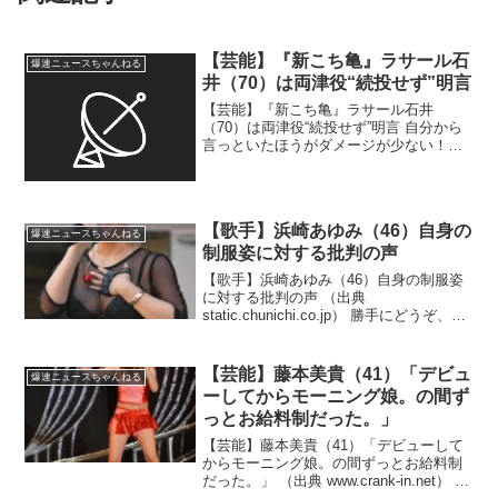
【芸能】『新こち亀』ラサール石
爆速ニュースちゃんねる
井（70）は両津役“続投せず”明言
【芸能】『新こち亀』ラサール石井
（70）は両津役“続投せず”明言 自分から
言っといたほうがダメージが少ない！？
（出典 『新こち亀』ラサール石井は両津
役“続投せず”明言）1 名無しさん必死だな
：2026/08/03(月) 20:19:34....
【歌手】浜崎あゆみ（46）自身の
爆速ニュースちゃんねる
制服姿に対する批判の声
【歌手】浜崎あゆみ（46）自身の制服姿
に対する批判の声 （出典
static.chunichi.co.jp） 勝手にどうぞ、コ
ンサートに行かない人間には何の関係も
ない話！？（出典 【歌手】浜崎あゆみ、
自身の制服姿に対する批判の声に「その
【芸能】藤本美貴（41）「デビュ
爆速ニュースちゃんねる
歳で...
ーしてからモーニング娘。の間ず
っとお給料制だった。」
【芸能】藤本美貴（41）「デビューして
からモーニング娘。の間ずっとお給料制
だった。」 （出典 www.crank-in.net） 結