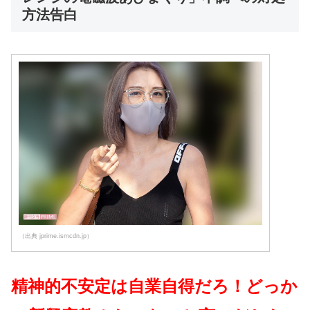
方法告白
（出典 jprime.ismcdn.jp）
精神的不安定は自業自得だろ！どっか