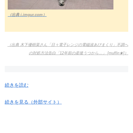
（出典 i.imgur.com）
（出典 木下優樹菜さん「日々電子レンジの電磁波あびまくり」不調へ
の対処方法告白「12年前の産後うつから…」 [muffin★]）
続きを読む
続きを見る（外部サイト）