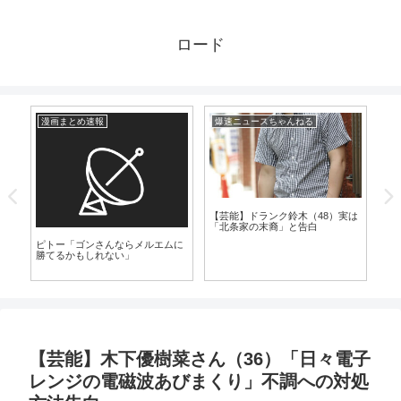
ロード
漫画まとめ速報
爆速ニュースちゃんねる
漫
培
【芸能】ドランク鈴木（48）実は
「北条家の末裔」と告白
ピトー「ゴンさんならメルエムに
一
勝てるかもしれない」
た
【芸能】木下優樹菜さん（36）「日々電子
レンジの電磁波あびまくり」不調への対処