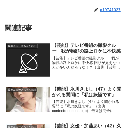
a19741027
関連記事
【芸能】テレビ番組の撮影クル
爆速ニュースちゃんねる
ー 我が物顔の路上ロケに不快感
【芸能】テレビ番組の撮影クルー 我が
物顔の路上ロケに不快感 回りが見えない
人が多いんだろうな！？（出典 【芸能】
テレビ番組の撮影クルー 我が物顔の路
上ロケに不快感 「道路使用許可」はど
こまで強制力があるの？ ）1 冬月記者 ★
：2026/...
【芸能】氷川きよし（47）よく聞
爆速ニュースちゃんねる
かれる質問に「私は妖怪です」
【芸能】氷川きよし（47）よく聞かれる
質問に「私は妖怪です」 （出典
contents.oricon.co.jp） 最近は完全に「お
ばさん」だな！？（出典 【芸能】氷川き
よし、よく聞かれる質問「男なの？女な
の？」に「私は妖怪です」というパワ...
【芸能】女優・加藤あい（42）久
爆速ニュースちゃんねる