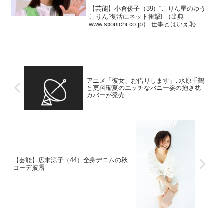
【芸能】小倉優子（39）“こりん星のゆう
こりん”復活にネット衝撃! （出典
www.sponichi.co.jp） 仕事とはいえ恥ず
かしくないんですか！？（出典 小倉優
子“こりん星のゆうこりん”復活にネット衝
撃!「本当に3児のママですか?」...
アニメ「彼女、お借りします」､水原千鶴
と更科瑠夏のエッチなバニー姿の抱き枕
カバーが発売
【芸能】広末涼子（44）全身デニムの秋
コーデ披露