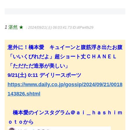
1
湛然 ★
：2024/09/21(土) 06:03:41.73
ID:dlPw4fs29
意外に！橋本愛 キュイーンと腹筋浮き出たお腹
「いいくびれだよ」超ショート丈ＣＨＡＮＥＬ
「ただただ造形が美しい」
9/21(土) 0:11 デイリースポーツ
https://www.daily.co.jp/gossip/2024/09/21/0018
143826.shtml
橋本愛のインスタグラム＠ａｉ＿ｈａｓｈｉｍ
ｏｔｏから