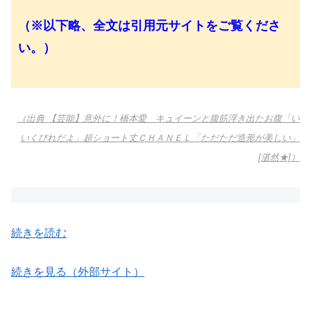
（※以下略、全文は引用元サイトをご覧くださ
い。）
（出典 【芸能】意外に！橋本愛 キュイーンと腹筋浮き出たお腹「い
いくびれだよ」超ショート丈ＣＨＡＮＥＬ「ただただ造形が美しい」
[湛然★]）
続きを読む
続きを見る（外部サイト）