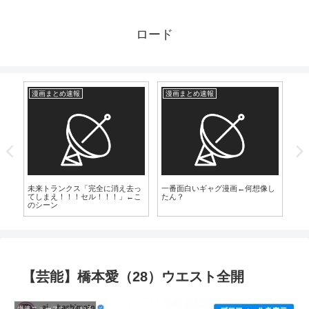
ロード
漫画まとめ速報
漫画まとめ速報
芸
7）
未来トランクス「完全に消え去っ
一番面白いギャグ漫画←何想像し
【
てしまえ！！！セル！！！」←こ
たん？
生
のシーン
落
【芸能】橋本愛（28）ウエスト全開
爆速ニュースちゃんねる