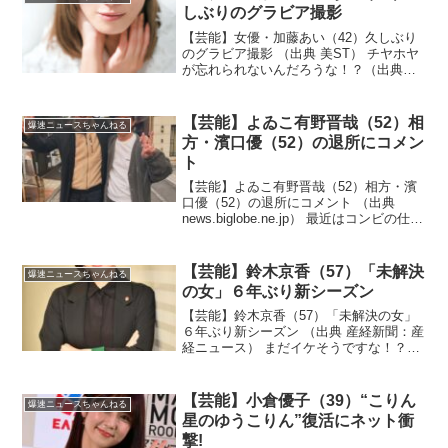
しぶりのグラビア撮影
【芸能】女優・加藤あい（42）久しぶり
のグラビア撮影 （出典 美ST） チヤホヤ
が忘れられないんだろうな！？（出典
【芸能】女優・加藤あい、久しぶりのグ
ラビア撮影 一部ショットを公開 「いつ
まで天使なん??」「写真集出すべき」 現
【芸能】よゐこ有野晋哉（52）相
爆速ニュースちゃんねる
在は3児の...
方・濱口優（52）の退所にコメン
ト
【芸能】よゐこ有野晋哉（52）相方・濱
口優（52）の退所にコメント （出典
news.biglobe.ne.jp） 最近はコンビの仕事
ないからどうでもいいのか！？（出典
【芸能】よゐこ有野晋哉 相方・濱口優
の退所にコメント 「皆さんいろいろ...
【芸能】鈴木京香（57）「未解決
爆速ニュースちゃんねる
の女」６年ぶり新シーズン
【芸能】鈴木京香（57）「未解決の女」
６年ぶり新シーズン （出典 産経新聞：産
経ニュース） まだイケそうですな！？
（出典 【テレ朝】鈴木京香「未解決の
女」６年ぶり新シーズン“年下上司”黒島結
菜と新バディ「楽しみで仕方ありませ
【芸能】小倉優子（39）“こりん
爆速ニュースちゃんねる
ん」 ）1 征夷...
星のゆうこりん”復活にネット衝
撃!