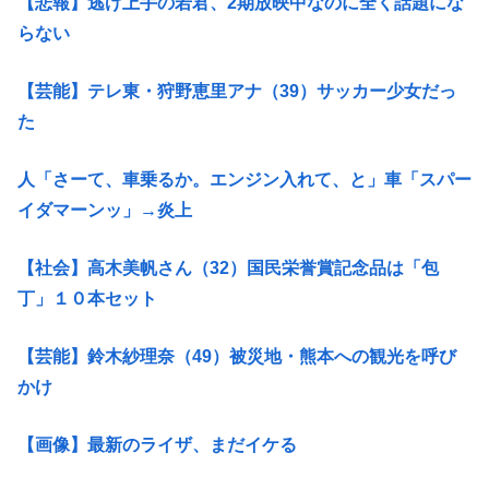
【悲報】逃げ上手の若君、2期放映中なのに全く話題にな
らない
【芸能】テレ東・狩野恵里アナ（39）サッカー少女だっ
た
人「さーて、車乗るか。エンジン入れて、と」車「スパー
イダマーンッ」→炎上
【社会】高木美帆さん（32）国民栄誉賞記念品は「包
丁」１０本セット
【芸能】鈴木紗理奈（49）被災地・熊本への観光を呼び
かけ
【画像】最新のライザ、まだイケる