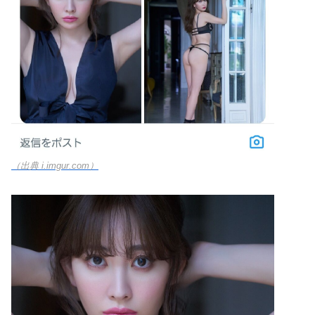
（出典 i.imgur.com）