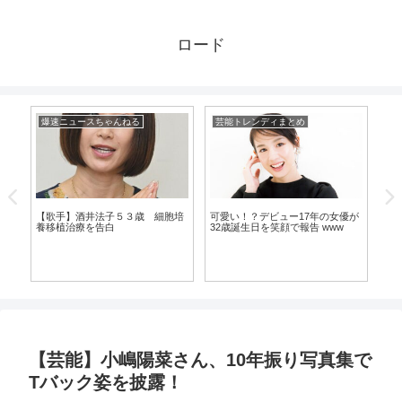
ロード
爆速ニュースちゃんねる
芸能トレンディまとめ
芸
気
【歌手】酒井法子５３歳 細胞培
可愛い！？デビュー17年の女優が
う
養移植治療を告白
32歳誕生日を笑顔で報告 www
ン
www
【芸能】小嶋陽菜さん、10年振り写真集で
Tバック姿を披露！