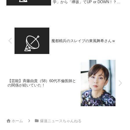
学」から「欅坂」てUP or DOWN！？
（出典 【芸能】元欅坂46・菅井友香「幼
稚園から皇族と一緒に通学」 超名門一
貫校の出身を告白… 両親を「お父様、
お母様と...
魔都精兵のスレイブの東風舞希さんｗ
【芸能】斉藤由貴（58）60代不倫医師と
の関係が続いていた！
ホーム
爆速ニュースちゃんねる