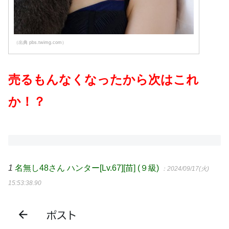
（出典 pbs.twimg.com）
売るもんなくなったから次はこれ
か！？
1
名無し48さん ハンター[Lv.67][苗] (９級)
：2024/09/17(火)
15:53:38.90