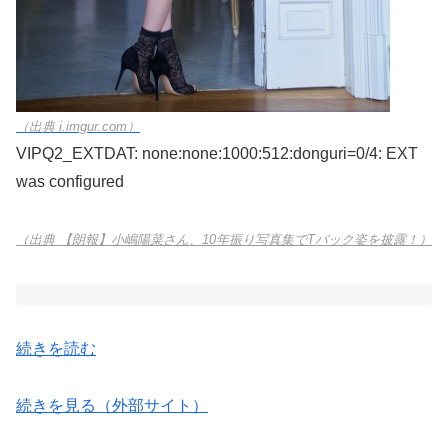
（出典 i.imgur.com）
VIPQ2_EXTDAT: none:none:1000:512:donguri=0/4: EXT
was configured
（出典 【朗報】小嶋陽菜さん、10年振り写真集でTバック姿を披露！）
続きを読む
続きを見る（外部サイト）