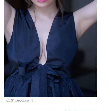
（出典 i.imgur.com）