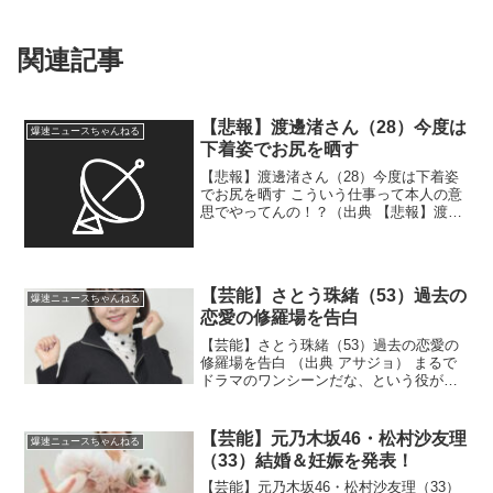
関連記事
【悲報】渡邊渚さん（28）今度は
爆速ニュースちゃんねる
下着姿でお尻を晒す
【悲報】渡邊渚さん（28）今度は下着姿
でお尻を晒す こういう仕事って本人の意
思でやってんの！？（出典 【悲報】渡邊
渚さん、今度は下着姿でプリケツを晒
す）1 それでも動く名無し ：
2025/11/21(金) 07:11:45.48 ID:fV...
【芸能】さとう珠緒（53）過去の
爆速ニュースちゃんねる
恋愛の修羅場を告白
【芸能】さとう珠緒（53）過去の恋愛の
修羅場を告白 （出典 アサジョ） まるで
ドラマのワンシーンだな、という役があ
りましたって話じゃないの！？（出典
【芸能】さとう珠緒 過去の恋愛の修羅
場を告白 彼氏とベッドにいたら「ピン
【芸能】元乃木坂46・松村沙友理
爆速ニュースちゃんねる
ポーンって元カノが...
（33）結婚＆妊娠を発表！
【芸能】元乃木坂46・松村沙友理（33）