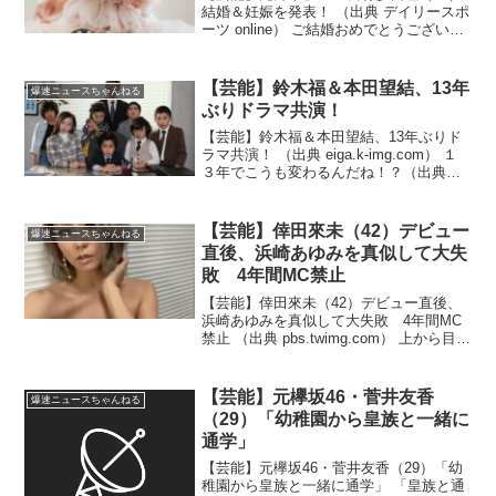
結婚＆妊娠を発表！ （出典 デイリースポ
ーツ online） ご結婚おめでとうございま
す。（出典 【芸能】元乃木坂46・松村沙
友理 結婚＆妊娠を発表！ 「引き続き私
らしくさゆりんご全開で頑張りま
【芸能】鈴木福＆本田望結、13年
爆速ニュースちゃんねる
す！」...
ぶりドラマ共演！
【芸能】鈴木福＆本田望結、13年ぶりド
ラマ共演！ （出典 eiga.k-img.com） １
３年でこうも変わるんだね！？（出典
【芸能】鈴木福＆本田望結、13年ぶりド
ラマ共演！ 現場で緊張「目を合わせら
れなかった」 野球ゲーム『パワフルプ
【芸能】倖田來未（42）デビュー
爆速ニュースちゃんねる
ロ...
直後、浜崎あゆみを真似して大失
敗 4年間MC禁止
【芸能】倖田來未（42）デビュー直後、
浜崎あゆみを真似して大失敗 4年間MC
禁止 （出典 pbs.twimg.com） 上から目線
はどの世界でもダメ！？（出典 【芸能】
倖田來未 デビュー直後、浜崎あゆみを
真似して大失敗 4年間MC禁止を言い...
【芸能】元欅坂46・菅井友香
爆速ニュースちゃんねる
（29）「幼稚園から皇族と一緒に
通学」
【芸能】元欅坂46・菅井友香（29）「幼
稚園から皇族と一緒に通学」 「皇族と通