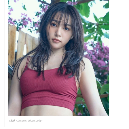
（出典 contents.oricon.co.jp）