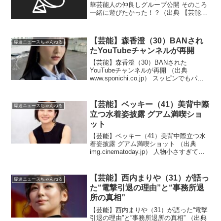
華芸能人の仲良しグループ公開 そのころ
一緒に遊びたかった！？（出典 【芸能】
勝地涼＆ベッキー 学生時代の超豪華芸
能人の仲良しグループ公開「元カノだら
け」でプリクラ帳は封印 ）1 jinjin ★ ：
【芸能】森香澄（30）BANされ
爆速ニュースちゃんねる
20...
たYouTubeチャンネルが再開
【芸能】森香澄（30）BANされた
YouTubeチャンネルが再開 （出典
www.sponichi.co.jp） スッピンでもパー
ツは整ってるんだな！？（出典 森香澄、
BANされたYouTubeチャンネルが再開 2
本目の動画で「すっぴんで失...
【芸能】ベッキー（41）美背中際
爆速ニュースちゃんねる
立つ水着姿披露 グアム満喫ショ
ット
【芸能】ベッキー（41）美背中際立つ水
着姿披露 グアム満喫ショット （出典
img.cinematoday.jp） 人物小さすぎて誰
だか分からん！？（出典 ベッキー、美背
中際立つ水着姿披露 グアム満喫ショット
に「スタイル良い」「綺麗」 ）1...
【芸能】西内まりや（31）が語っ
爆速ニュースちゃんねる
た“電撃引退の理由”と“事務所退
所の真相”
【芸能】西内まりや（31）が語った“電撃
引退の理由”と“事務所退所の真相” （出典