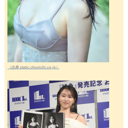
（出典 static.chunichi.co.jp）