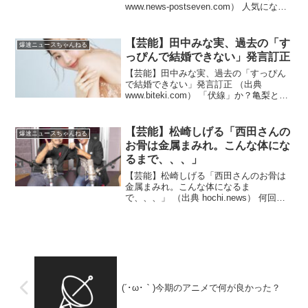
www.news-postseven.com） 人気になる
と大体悪い奴が近づいてくるんだな！？
（出典 【芸能】西内まりや（31）が語っ
た“電撃引退の理由”と...
【芸能】田中みな実、過去の「す
爆速ニュースちゃんねる
っぴんで結婚できない」発言訂正
【芸能】田中みな実、過去の「すっぴん
で結婚できない」発言訂正 （出典
www.biteki.com） 「伏線」か？亀梨との
結婚ありそうだな！？（出典 【ラジオ】
田中みな実、過去の「すっぴんで結婚で
きない」発言訂正「40歳以降にお付き合
【芸能】松崎しげる「西田さんの
爆速ニュースちゃんねる
い、ほ...
お骨は金属まみれ。こんな体にな
るまで、、、」
【芸能】松崎しげる「西田さんのお骨は
金属まみれ。こんな体になるま
で、、、」 （出典 hochi.news） 何回も
遺骨拾ったけどそんなのなかったな！？
（出典 松崎しげる「西田さんのお骨は金
属まみれ。こんな体になるま
で、、、」 X民「それ棺の...
(´･ω･｀)今期のアニメで何が良かった？