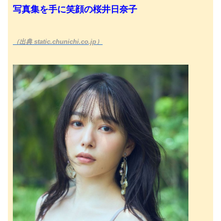
写真集を手に笑顔の桜井日奈子
（出典 static.chunichi.co.jp）