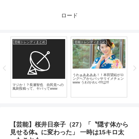
ロード
芸能トレンディまとめ
芸能トレンディまとめ
爆
うわぁああああ！！本田望結がロ
【
ングヘアからバッサリイメチェン
「
www うわ!かわい!!!!は!!!
た
マジか！？長瀬智也 自民党への
風刺投稿って、ヤバってwww
【芸能】桜井日奈子（27）「〝隠す体から
見せる体〟に変わった」 一時は15キロ太