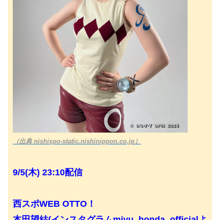
（出典 nishispo-static.nishinippon.co.jp）
9/5(木) 23:10配信
西スポWEB OTTO！
本田望結(インスタグラムmiyu_honda_officialよ