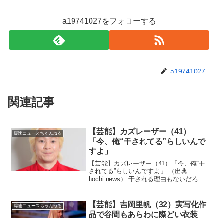
a19741027をフォローする
a19741027
関連記事
【芸能】カズレーザー（41）
爆速ニュースちゃんねる
「今、俺“干されてる”らしいんで
すよ」
【芸能】カズレーザー（41）「今、俺“干
されてる”らしいんですよ」 （出典
hochi.news） 干される理由もないだろ、
強いてあげれば二階堂ふみと結婚したと
いう嫉妬心だけ！？（出典 カズレーザー
「今、俺“干されてる”らしいんですよ」
【芸能】吉岡里帆（32）実写化作
爆速ニュースちゃんねる
MC...
品で谷間もあらわに際どい衣装