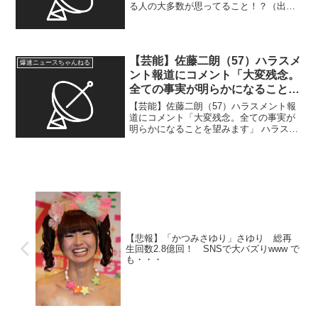
る人の大多数が思ってること！？（出典
【テレビ】“世界の青木功” 親交ある徳光
和夫にマジギレ 番組スタッフに向かっ
て「凄いわがまま」「よく許してるね」
）1 冬...
【芸能】佐藤二朗（57）ハラスメ
爆速ニュースちゃんねる
ント報道にコメント「大変残念。
全ての事実が明らかになることを
望みます」
【芸能】佐藤二朗（57）ハラスメント報
道にコメント「大変残念。全ての事実が
明らかになることを望みます」 ハラスメ
ントかどうかは相手によって決まるんだ
よ、これ常識！？（出典 佐藤二朗 ハラ
スメント報道にコメント「大変残念。全
ての事実が明らかに...
【悲報】「かつみさゆり」さゆり 総再
生回数2.8億回！ SNSで大バズりwww で
も・・・