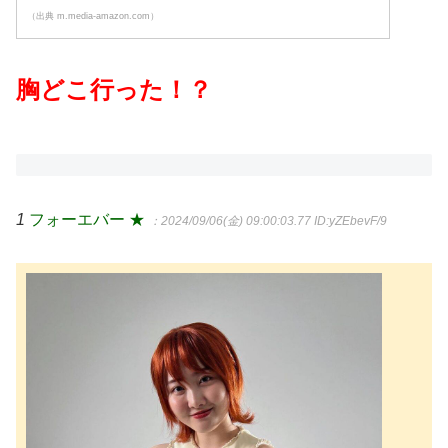
（出典 m.media-amazon.com）
胸どこ行った！？
1
フォーエバー ★
：2024/09/06(金) 09:00:03.77
ID:yZEbevF/9