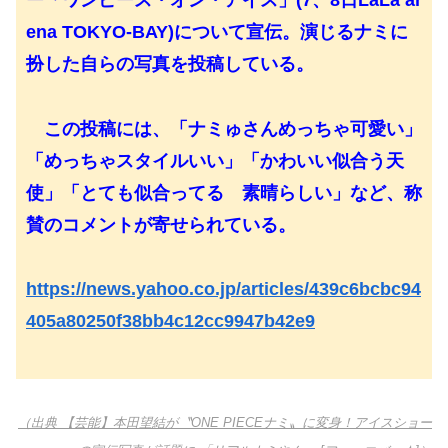
ー「ワンピース・オン・アイス」(7、8日LaLa ar
ena TOKYO-BAY)について宣伝。演じるナミに
扮した自らの写真を投稿している。
この投稿には、「ナミゅさんめっちゃ可愛い」
「めっちゃスタイルいい」「かわいい似合う天
使」「とても似合ってる 素晴らしい」など、称
賛のコメントが寄せられている。
https://news.yahoo.co.jp/articles/439c6bcbc94
405a80250f38bb4c12cc9947b42e9
（出典 【芸能】本田望結が〝ONE PIECEナミ〟に変身！アイスショー