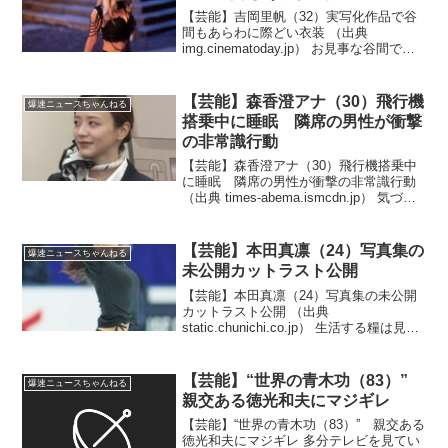
【芸能】吉岡里帆（32）実写化作品で谷
間もあらわに際どい衣装 （出典
img.cinematoday.jp） お見事な谷間で
す！？（出典 【芸能】実写化作品で吉岡
里帆が神再現した驚異のプロポーション
「漫画レベルの異次元スタイル」 谷間
【芸能】森香澄アナ（30）飛行機
爆速ニュースちゃんねる
もあら...
搭乗中に睡眠 隣席の男性が衝撃
の非常識行動
【芸能】森香澄アナ（30）飛行機搭乗中
に睡眠 隣席の男性が衝撃の非常識行動
（出典 times-abema.ismcdn.jp） 気づい
てもらっただけで喜べよ！？（出典 【芸
能】森香澄アナ 飛行機搭乗中に睡眠
隣席の男性が衝撃の非常識行動「...
【芸能】本田真凛（24）写真集の
爆速ニュースちゃんねる
未公開カットラスト公開
【芸能】本田真凛（24）写真集の未公開
カットラスト公開 （出典
static.chunichi.co.jp） 生活する糧は見つ
かったのか！？（出典 本田真凛、写真集
の未公開カットラスト公開に「ドアップ
でこの可愛さ！」「鬼可愛い」「天使か
【芸能】“世界の青木功（83）”
爆速ニュースちゃんねる
よ」...
親交ある徳光和夫にマジギレ
【芸能】“世界の青木功（83）” 親交ある
徳光和夫にマジギレ 多分テレビを見てい