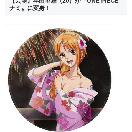
【芸能】本田望結（20）が〝ONE PIECE
ナミ〟に変身！