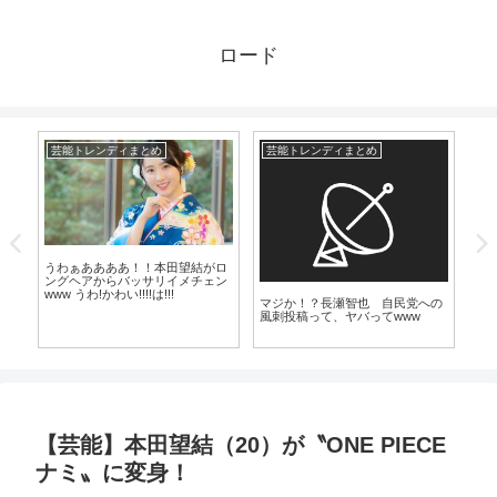
ロード
芸能トレンディまとめ
芸能トレンディまとめ
芸
うわぁああああ！！本田望結がロ
可
ングヘアからバッサリイメチェン
32
www うわ!かわい!!!!は!!!
デ
マジか！？長瀬智也 自民党への
で
風刺投稿って、ヤバってwww
て
【芸能】本田望結（20）が〝ONE PIECE
ナミ〟に変身！