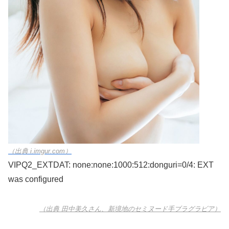
（出典 i.imgur.com）
VIPQ2_EXTDAT: none:none:1000:512:donguri=0/4: EXT
was configured
（出典 田中美久さん、新境地のセミヌード手ブラグラビア）