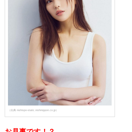
（出典 nishispo-static.nishinippon.co.jp）
お見事です！？