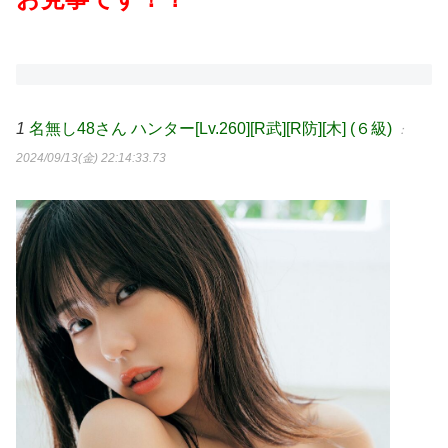
1
名無し48さん ハンター[Lv.260][R武][R防][木] (６級)
：
2024/09/13(金) 22:14:33.73