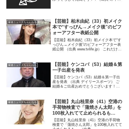
んの合併症で脳梗塞発症の山瀬まみ(56)、
『徹子の部屋』での近影に「随分と変わ
られてビックリ」「大変だったんだな」
）1 mu...
【芸能】柏木由紀（33）初メイク
爆速ニュースちゃんねる
本で“すっぴん→メイク後”のビフ
ォーアフター表紙公開
【芸能】柏木由紀（33）初メイク本で“す
っぴん→メイク後”のビフォーアフター表
紙公開 （出典 www.tvlife.jp） これだけオ
ーラを消せる人も珍しい！？（出典 【芸
能】柏木由紀、初メイク本で“すっぴん→
メイク後”のビフォーアフター表...
【芸能】ケンコバ（53）結婚＆第
爆速ニュースちゃんねる
一子出産を発表
【芸能】ケンコバ（53）結婚＆第一子出
産を発表 （出典 デイリースポーツ） ご
結婚＆ご出産おめでとうございます！？
（出典 【速報】ケンコバ（53）、結婚＆
出産ｗｗｗｗｗｗｗｗｗｗｗｗｗｗｗｗ
ｗｗｗｗｗｗｗｗｗｗｗｗｗ）1 名無し
【芸能】丸山桂里奈（41）空港の
爆速ニュースちゃんねる
48さん ：...
手荷物検査で「蒲焼さん太郎」を
100枚入れてて止められるも…
【芸能】丸山桂里奈（41）空港の手荷物
検査で「蒲焼さん太郎」を100枚入れてて