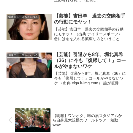
止められるも… （出典
www.horipro.co.jp） 試食もしないし受け
取らないだろ！？（出典 丸山桂里奈 空
港の手荷物検査で「蒲焼さん太郎」を100
【芸能】吉田羊 過去の交際相手
爆速ニュースちゃんねる
枚入...
の行動にモヤッ！
【芸能】吉田羊 過去の交際相手の行動
にモヤッ！ （出典 デイリースポーツ）
念には念を入れる慎重な方ということ
で！？（出典 【芸能】吉田羊 過去の交
際相手の行動にモヤッ！ お泊まりデー
トで「その方が寝る時にパジャマのシャ
【芸能】引退から8年、堀北真希
爆速ニュースちゃんねる
ツをパンツインして…...
（36）に今も「復帰して！」コー
ルがやまないワケ
【芸能】引退から8年、堀北真希（36）に
今も「復帰して！」コールがやまないワ
ケ （出典 eiga.k-img.com） 誰が復帰を
待ってるの！？（出典 【芸能】人気絶頂
で“交際0日婚”→現在は2児の母に…引退か
ら8年、堀北真希（36）に今も...
【朗報】ワンオク、味の素スタジアムか
ら自身最大規模のワールドツアー始動
www