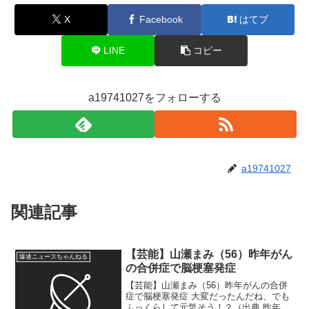
X
Facebook
はてブ
LINE
コピー
a19741027をフォローする
a19741027
関連記事
【芸能】山瀬まみ（56）昨年がん
爆速ニュースちゃんねる
の合併症で脳梗塞発症
【芸能】山瀬まみ（56）昨年がんの合併
症で脳梗塞発症 大変だったんだね、でも
ふっくらして元気そう！？（出典 昨年が