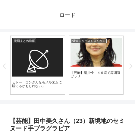
ロード
漫画まとめ速報
爆速ニュースちゃんねる
漫
【芸能】菊川怜 ４６歳で雰囲気
ガラリ
の
ピトー「ゴンさんならメルエムに
【
勝てるかもしれない」
カ
っ
し
【芸能】田中美久さん（23）新境地のセミ
ヌード手ブラグラビア