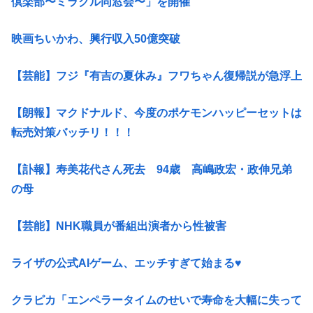
倶楽部〜ミラクル同窓会〜」を開催
映画ちいかわ、興行収入50億突破
【芸能】フジ『有吉の夏休み』フワちゃん復帰説が急浮上
【朗報】マクドナルド、今度のポケモンハッピーセットは
転売対策バッチリ！！！
【訃報】寿美花代さん死去 94歳 高嶋政宏・政伸兄弟
の母
【芸能】NHK職員が番組出演者から性被害
ライザの公式AIゲーム、エッチすぎて始まる♥
クラピカ「エンペラータイムのせいで寿命を大幅に失って