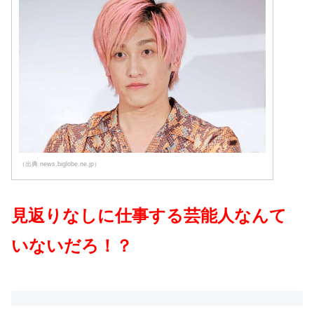
（出典 news.biglobe.ne.jp）
見返りなしに仕事する芸能人なんて
いないだろ！？