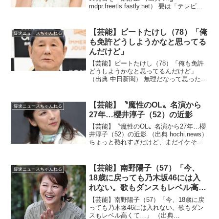
mdpr.freetls.fastly.net） 要は「テレビで
は話を持ってます」って言うことね！？
（出典 【芸能】藤田ニコルが出演番組で
の発言を一部訂正「バラエティの...
【芸能】ビートたけし（78）「俺
爆速ニュースちゃんねる
も免許どうしようかなと思ってる
んだけど」
【芸能】ビートたけし（78）「俺も免許
どうしようかなと思ってるんだけど」
（出典 中日新聞） 無理だなって思ったら
返納すればいいんだよ、でも実際に事故
を起こしてるやつらはそれさえも感じら
れないやつらなんだよな！？（出典 【芸
【芸能】〝魔性のOL〟名演から
爆速ニュースちゃんねる
能】78歳・ビー...
27年…櫻井淳子（52）の近影
【芸能】〝魔性のOL〟名演から27年…櫻
井淳子（52）の近影 （出典 hochi.news）
ちょっと熟れすぎだけど、まだイケそ
う！？（出典 【芸能】「ショムニの頃か
らあまり変わってなくない!?」〝魔性の
OL〟名演から27年…17歳娘の母 ...
【芸能】南野陽子（57）「今、
爆速ニュースちゃんねる
18歳に戻っても乃木坂46には入
れない。歌もダンスもレベル高く
て…」
【芸能】南野陽子（57）「今、18歳に戻
っても乃木坂46には入れない。歌もダン
スもレベル高くて…」 （出典