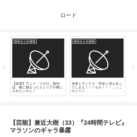
ロード
漫画まとめ速報
漫画まとめ速報
漫
【絶望】アニメ「リゼロ」第54
未来トランクス「完全に消え去っ
【
じ
話、敵に捕まったエミリアが裸に
てしまえ！！！セル！！！」←こ
カ
されピンチに！
のシーン
っ
し
【芸能】兼近大樹（33）『24時間テレビ』
マラソンのギャラ暴露