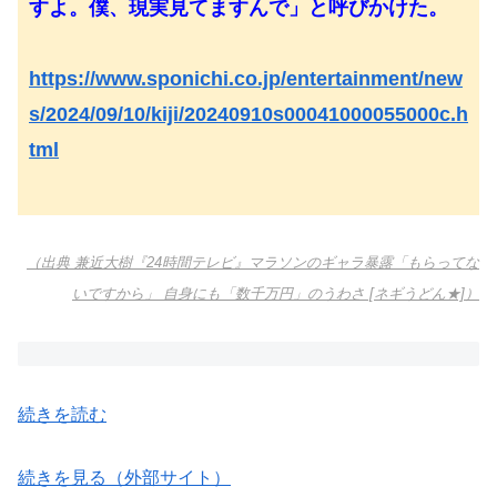
すよ。僕、現実見てますんで」と呼びかけた。
https://www.sponichi.co.jp/entertainment/new
s/2024/09/10/kiji/20240910s00041000055000c.h
tml
（出典 兼近大樹『24時間テレビ』マラソンのギャラ暴露「もらってな
いですから」 自身にも「数千万円」のうわさ [ネギうどん★]）
続きを読む
続きを見る（外部サイト）