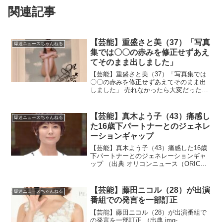
関連記事
【芸能】重盛さと美（37）「写真
爆速ニュースちゃんねる
集では〇〇の赤みを修正せずあえ
てそのまま出しました」
【芸能】重盛さと美（37）「写真集では
〇〇の赤みを修正せずあえてそのまま出
しました」 売れなかったら大変だった
な！？（出典 重盛さと美「写真集では肛
門の赤みを修正せずあえてそのまま出し
ました」）1 それでも動く名無し ：
【芸能】真木よう子（43）痛感し
爆速ニュースちゃんねる
2026/03/22...
た16歳下パートナーとのジェネレ
ーションギャップ
【芸能】真木よう子（43）痛感した16歳
下パートナーとのジェネレーションギャ
ップ （出典 オリコンニュース（ORICON
NEWS）） ギャップがあっても仲が良け
ればいいけど！？（出典 【芸能】真木よ
う子 16歳下パートナー、痛感したジェ
【芸能】藤田ニコル（28）が出演
爆速ニュースちゃんねる
ネ...
番組での発言を一部訂正
【芸能】藤田ニコル（28）が出演番組で
の発言を一部訂正 （出典 img-