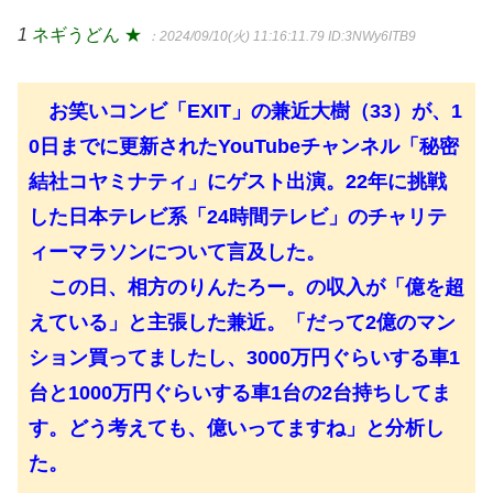
1
ネギうどん ★
：2024/09/10(火) 11:16:11.79
ID:3NWy6ITB9
お笑いコンビ「EXIT」の兼近大樹（33）が、1
0日までに更新されたYouTubeチャンネル「秘密
結社コヤミナティ」にゲスト出演。22年に挑戦
した日本テレビ系「24時間テレビ」のチャリテ
ィーマラソンについて言及した。
この日、相方のりんたろー。の収入が「億を超
えている」と主張した兼近。「だって2億のマン
ション買ってましたし、3000万円ぐらいする車1
台と1000万円ぐらいする車1台の2台持ちしてま
す。どう考えても、億いってますね」と分析し
た。