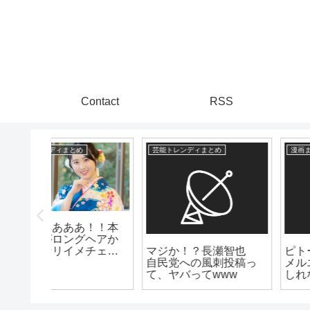
Contact
RSS
漫画まとめ速報
爆速ニュースちゃんねる
【芸能】元プラマイ岩
橋良昌（46）が地上波
瀬智也
ピトー「ゴンさんなら
復帰報告
投稿っ
メルエムに勝てるかも
ww
しれない」