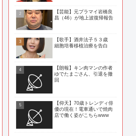
【芸能】元プラマイ岩橋良
昌（46）が地上波復帰報告
【歌手】酒井法子５３歳
細胞培養移植治療を告白
【朗報】キン肉マンの作者
ゆでたまごさん、引退を撤
回
【仰天】70歳トレンディ俳
優の現在！電車通いで焼肉
店で働く姿がこちらwww