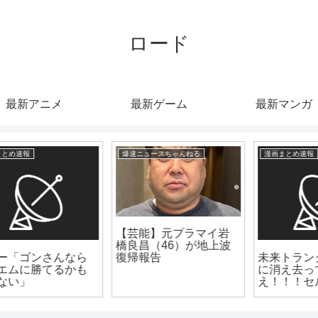
ロード
最新アニメ
最新ゲーム
最新マンガ
漫画まとめ速報
漫画まとめ速報
未来トランクス「完全
【絶望】アニメ「リゼ
に消え去ってしま
ロ」第54話、敵に捕ま
え！！！セル！！！」
ったエミリアが裸にさ
←このシーン
れピンチに！