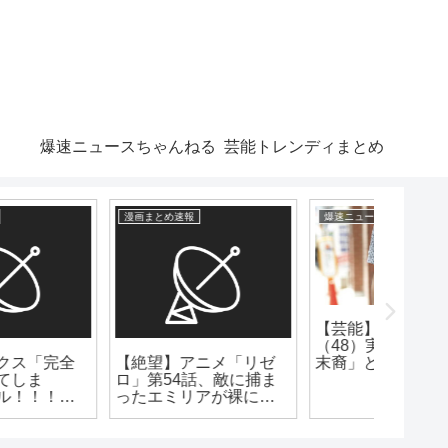
爆速ニュースちゃんねる
芸能トレンディまとめ
爆速ニュースちゃんねる
漫画まとめ速報
芸能トレン
【芸能】ドランク鈴木
可愛い！
（48）実は「北条家の
年の女優
【朗報】キン肉マンの
末裔」と告白
を笑顔で
作者ゆでたまごさん、
引退を撤回