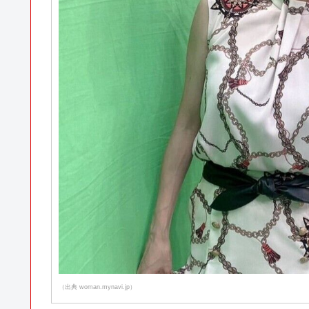
（出典 woman.mynavi.jp）