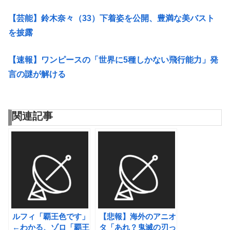
【芸能】鈴木奈々（33）下着姿を公開、豊満な美バスト
を披露
【速報】ワンピースの「世界に5種しかない飛行能力」発
言の謎が解ける
関連記事
ルフィ「覇王色です」
【悲報】海外のアニオ
←わかる、ゾロ「覇王
タ「あれ？鬼滅の刃っ