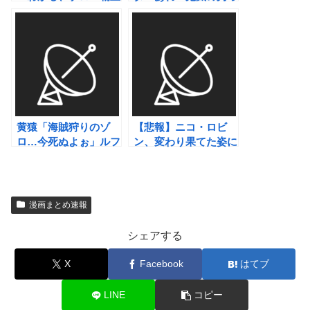
色です」←まあわか
て人気や売り上げのわ
る、サンジ「覇王色で
りには文化的影響力み
す」←は？
たいなの無くね？」
→14万いいね
黄猿「海賊狩りのゾ
【悲報】ニコ・ロビ
ロ…今死ぬよぉ」ルフ
ン、変わり果てた姿に
ィ「やめろーーーーー
なって海外勢から失望
ー！！！！！！！」
される
漫画まとめ速報
シェアする
X
Facebook
はてブ
LINE
コピー