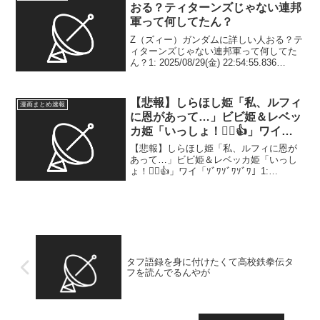
おる？ティターンズじゃない連邦
軍って何してたん？
Z（ズィー）ガンダムに詳しい人おる？テ
ィターンズじゃない連邦軍って何してた
ん？1: 2025/08/29(金) 22:54:55.836
ID:rGM9B5mUX ティターンズでもエゥー
ゴでもない部隊って出てるん？ 3:
2025/08/2...
【悲報】しらほし姫「私、ルフィ
漫画まとめ速報
に恩があって…」ビビ姫＆レベッ
カ姫「いっしょ！👍🏻👍」ワイ
「ｿﾞﾜｿﾞﾜｿﾞﾜ」
【悲報】しらほし姫「私、ルフィに恩が
あって…」ビビ姫＆レベッカ姫「いっし
ょ！👍🏻👍」ワイ「ｿﾞﾜｿﾞﾜｿﾞﾜ」1:
2025/06/02(月) 12:35:45.039
ID:XU85vMC5d ここなんか寒気するわ 2:
2025/06/...
タフ語録を身に付けたくて高校鉄拳伝タ
フを読んでるんやが