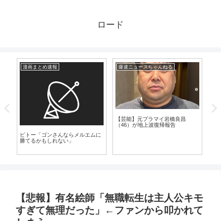
ロード
漫画まとめ速報
爆速ニュースちゃんねる
漫
【芸能】元プラマイ岩橋良昌
（46）が地上波復帰報告
た
ピトー「ゴンさんならメルエムに
【
勝てるかもしれない」
話
さ
【悲報】有名絵師「無職転生は主人公キモ
すぎて無理だった」←ファンから叩かれて