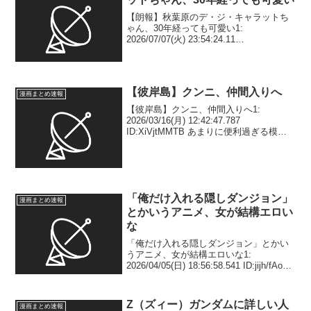
【朗報】秋葉原のデ・ジ・キャラットち
ゃん、30年経っても可愛い1:
2026/07/07(火) 23:54:24.11
ID:v2LMbpRu0 2: 2026/07/07(火)
23:54:57.84 ID:0o+Gh4Qr0 たしかに ...
【彼岸島】クンニ、仲間入りへ
漫画まとめ速報
【彼岸島】クンニ、仲間入りへ1:
2026/03/16(月) 12:42:47.787
ID:XiVjtMMTB あまりに便利過ぎる模様2:
2026/03/16(月) 12:43:32.603
ID:ozgvGJ5Fm 謎の作品 3: 2...
「俺だけ入れる隠しダンジョン」
漫画まとめ速報
とかいうアニメ、女が結構エロい
な
「俺だけ入れる隠しダンジョン」とかい
うアニメ、女が結構エロいな1:
2026/04/05(日) 18:56:58.541 ID:jijh/fAoV
オッパイでかめ、多め、柔らかめ😳 2:
2026/04/05(日) 18:57:46.274...
Z（ズィー）ガンダムに詳しい人
漫画まとめ速報