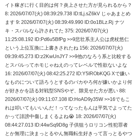
イト稼ぎに行く目的は何？炎上させた方が見られるから？
8: 2026/07/07(火) 08:39:29.738 ID:tLj.sZ6kV じゃあまとめ
ます 9: 2026/07/07(火) 08:39:49.990 ID:0o1BLz.Rj ナツ
キ・スバルなら許されてた 375: 2026/07/07(火)
11:25:08.192 ID:Pd6u5BfPg >>9悲壮系主人公は虎杖悠仁
という上位互換に上書きされたね 156: 2026/07/07(火)
09:39:45.273 ID:z2KwUnJY7 >>9他のなろう系と比較する
とスバルってホモじゃねえのってレベルで性欲ないよな
16: 2026/07/07(火) 08:42:25.272 ID:Y5IRObKQG Xで嫌い
なものについて語ろうとするのバカやろ何が嫌いかより何
が好きかを語る対戦型SNSやぞ、隙見せた方が悪い 88:
2026/07/07(火) 09:11:07.108 ID:HoAD9y35W >>16でもこ
れは叩いてもいいんだ！ってなったもんは平気でよってた
かって誹謗中傷しまくるよね😭 18: 2026/07/07(火)
08:44:27.013 ID:44wSq9D8g 子供狙うロリコン性犯罪者
とか無理に決まっとるやん無職転生好きって言っとるやつ