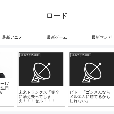
ロード
最新アニメ
最新ゲーム
最新マンガ
漫画まとめ速報
芸能トレンディまとめ
ピトー「ゴンさんなら
【悲報】女優の山本美
メルエムに勝てるかも
月さんと麻生祐未さん
しれない」
がドラマ撮影中に照明
落下しケガ・・・