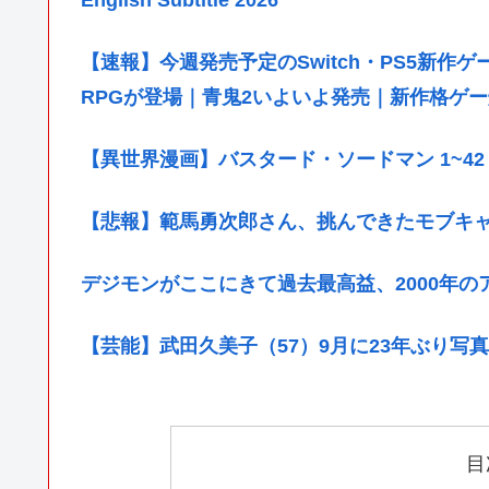
【速報】今週発売予定のSwitch・PS5新作
RPGが登場｜青鬼2いよいよ発売｜新作格ゲー爆
【異世界漫画】バスタード・ソードマン 1~4
【悲報】範馬勇次郎さん、挑んできたモブキ
デジモンがここにきて過去最高益、2000年
【芸能】武田久美子（57）9月に23年ぶり写
目