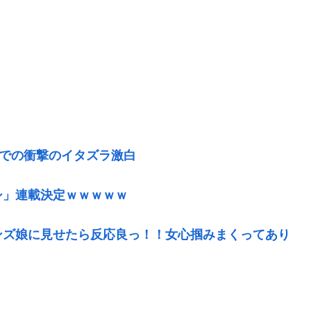
呂での衝撃のイタズラ激白
シ」連載決定ｗｗｗｗｗ
ンズ娘に見せたら反応良っ！！女心掴みまくってあり