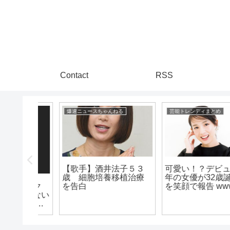
Contact
RSS
る
芸能トレンディまとめ
漫画まとめ速報
子５３
可愛い！？デビュー17
植治療
年の女優が32歳誕生日
未来トランクス「完全
を笑顔で報告 www
に消え去ってしま
え！！！セル！！！」
←このシーン