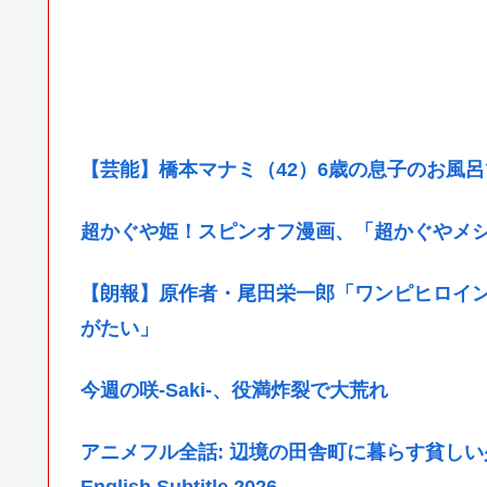
【芸能】橋本マナミ（42）6歳の息子のお風
超かぐや姫！スピンオフ漫画、「超かぐやメ
【朗報】原作者・尾田栄一郎「ワンピヒロイ
がたい」
今週の咲-Saki-、役満炸裂で大荒れ
アニメフル全話: 辺境の田舎町に暮らす貧しい少
English Subtitle 2026