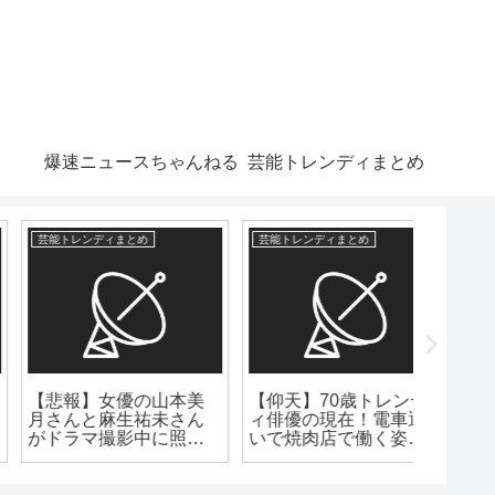
爆速ニュースちゃんねる
芸能トレンディまとめ
芸能トレンディまとめ
芸能トレンディまとめ
爆速ニュー
【芸能
橋良昌（
【仰天】70歳トレンデ
マジか！？長瀬智也
復帰報
ィ俳優の現在！電車通
自民党への風刺投稿っ
いで焼肉店で働く姿が
て、ヤバってwww
こちらwww