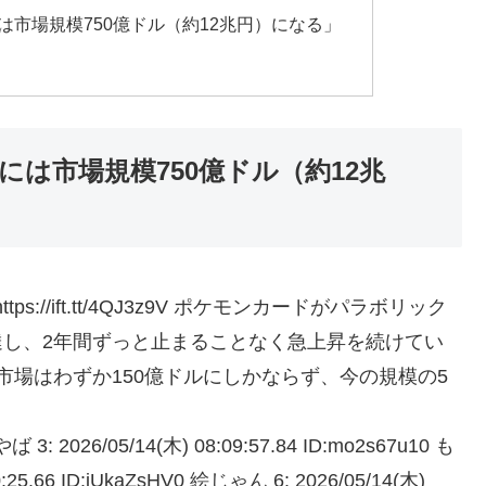
は市場規模750億ドル（約12兆円）になる」
には市場規模750億ドル（約12兆
7u10 https://ift.tt/4QJ3z9V ポケモンカードがパラボリック
に達し、2年間ずっと止まることなく急上昇を続けてい
ド市場はわずか150億ドルにしかならず、今の規模の5
 やば 3: 2026/05/14(木) 08:09:57.84 ID:mo2s67u10 も
.66 ID:jUkaZsHV0 絵じゃん 6: 2026/05/14(木)