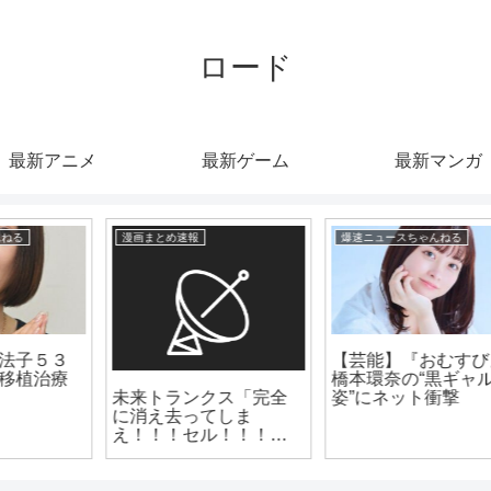
ロード
最新アニメ
最新ゲーム
最新マンガ
漫画まとめ速報
爆速ニュースちゃんねる
【芸能】ドランク鈴木
（48）実は「北条家の
「アニメ好きでオタク
末裔」と告白
なのにVtuberに興味ない
やつ」👈まじで、この
存在謎すぎないか？