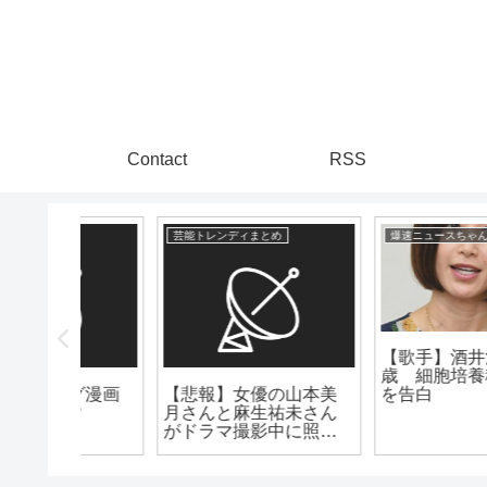
Contact
RSS
爆速ニュースちゃんねる
漫画まとめ速報
【芸能】『おむすび』
橋本環奈の“黒ギャル
「完全
【悲報】テニプリ、ア
姿”にネット衝撃
ま
ニメで「デカすぎんだ
！！」
ろ…」を「なんや？で
っかすぎるやろ～～」
に改悪してしまう