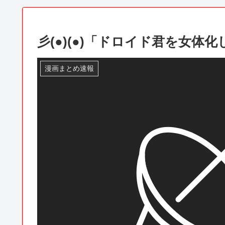
彡(●)(●)「ドロイド君を女体
漫画まとめ速報