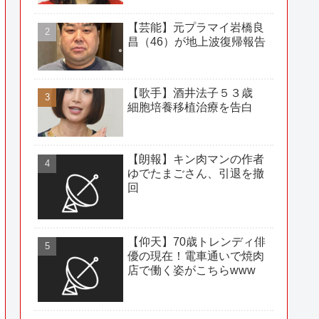
【芸能】元プラマイ岩橋良
昌（46）が地上波復帰報告
【歌手】酒井法子５３歳
細胞培養移植治療を告白
【朗報】キン肉マンの作者
ゆでたまごさん、引退を撤
回
【仰天】70歳トレンディ俳
優の現在！電車通いで焼肉
店で働く姿がこちらwww