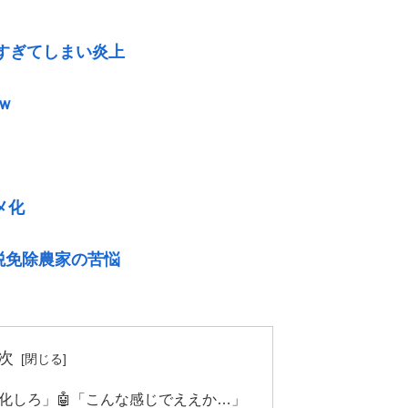
息すぎてしまい炎上
ｗ
メ化
税免除農家の苦悩
次
女体化しろ」🤖「こんな感じでええか…」