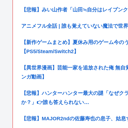
【悲報】みい山作者「山田≒自分はレイブンク
アニメフル全話 | 誰も覚えていない魔法で世界を変えた少年
【新作ゲームまとめ】夏休み用のゲーム今のうち
【PS5/Steam/Switch2】
【異世界漫画】芸能一家を追放された俺 無自覚
ンガ動画】
【悲報】ハンターハンター最大の謎「なぜク
か？」👉️誰も答えられない…
【悲報】MAJOR2ndの佐藤寿也の息子、姑