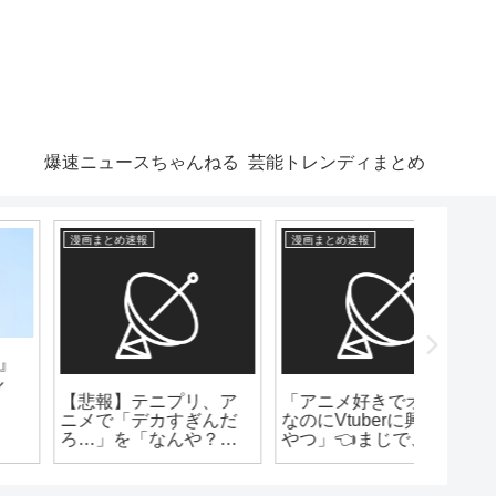
爆速ニュースちゃんねる
芸能トレンディまとめ
漫画まとめ速報
芸能トレンディまとめ
爆速ニュー
可愛い！？デビュー17
【芸能
年の女優が32歳誕生日
歳で雰
【朗報】キン肉マンの
を笑顔で報告 www
作者ゆでたまごさん、
引退を撤回