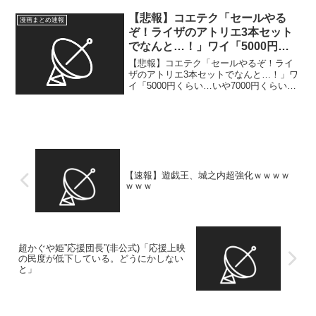
【悲報】コエテク「セールやる
漫画まとめ速報
ぞ！ライザのアトリエ3本セット
でなんと…！」ワイ「5000円く
らい…いや7000円くらいか」→
【悲報】コエテク「セールやるぞ！ライ
ザのアトリエ3本セットでなんと…！」ワ
イ「5000円くらい…いや7000円くらい
か」→1: 2026/04/25(土) 09:57:42.555
ID:SwAOBoJ2t 12918円 2: 2026/0...
【速報】遊戯王、城之内超強化ｗｗｗｗ
ｗｗｗ
超かぐや姫”応援団長”(非公式)「応援上映
の民度が低下している。どうにかしない
と」