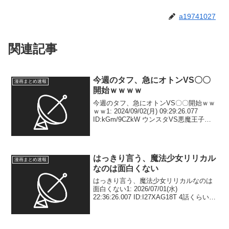
a19741027
関連記事
今週のタフ、急にオトンVS〇〇
漫画まとめ速報
開始ｗｗｗｗ
今週のタフ、急にオトンVS〇〇開始ｗｗ
ｗｗ1: 2024/09/02(月) 09:29:26.077
ID:kGm/9CZkW ウンスタVS悪魔王子の
裏でオトンVSパヴェルの場外戦が始まっ
たんだよね 2: 2024/09/02(月) 09:...
はっきり言う、魔法少女リリカル
漫画まとめ速報
なのは面白くない
はっきり言う、魔法少女リリカルなのは
面白くない1: 2026/07/01(水)
22:36:26.007 ID:I27XAG18T 4話くらいま
で苦痛に耐えながら見た感想 2:
2026/07/01(水) 22:36:49.064 ID:I...