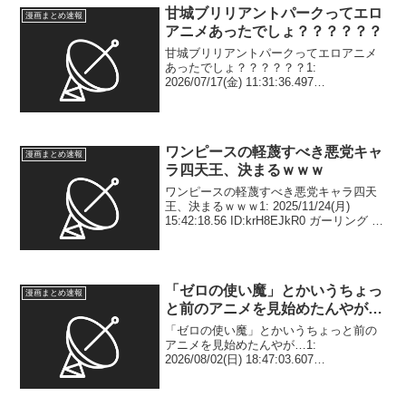
甘城ブリリアントパークってエロ
漫画まとめ速報
アニメあったでしょ？？？？？？
甘城ブリリアントパークってエロアニメ
あったでしょ？？？？？？1:
2026/07/17(金) 11:31:36.497
ID:SIvgtRvzN アニメぶつ切りで終わった
けど原作最後どうなったの？？🥺🥺 2:
2026/07/17(金) 1...
ワンピースの軽蔑すべき悪党キャ
漫画まとめ速報
ラ四天王、決まるｗｗｗ
ワンピースの軽蔑すべき悪党キャラ四天
王、決まるｗｗｗ1: 2025/11/24(月)
15:42:18.56 ID:krH8EJkR0 ガーリング シ
ーザー ハンコック モーガン 2:
2025/11/24(月) 15:43:07.69 I...
「ゼロの使い魔」とかいうちょっ
漫画まとめ速報
と前のアニメを見始めたんやが…
「ゼロの使い魔」とかいうちょっと前の
アニメを見始めたんやが…1:
2026/08/02(日) 18:47:03.607
ID:Xx2kfDoP7 ルイズ可愛すぎて草 2:
2026/08/02(日) 18:47:09.700 ID:Xx2k...