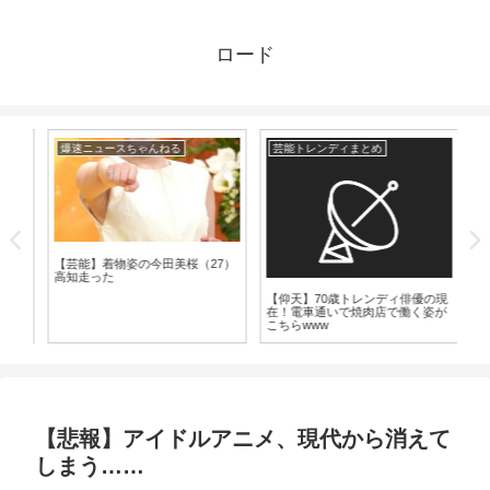
ロード
爆速ニュースちゃんねる
芸能トレンディまとめ
芸
実は
【芸能】着物姿の今田美桜（27）
可
高知走った
32
【仰天】70歳トレンディ俳優の現
在！電車通いで焼肉店で働く姿が
こちらwww
【悲報】アイドルアニメ、現代から消えて
しまう……