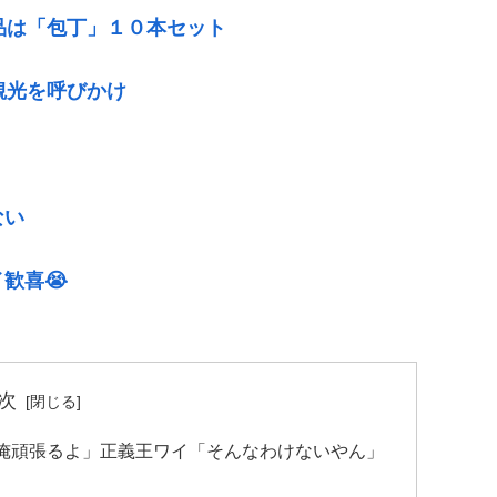
品は「包丁」１０本セット
観光を呼びかけ
ない
歓喜😭
次
俺頑張るよ」正義王ワイ「そんなわけないやん」