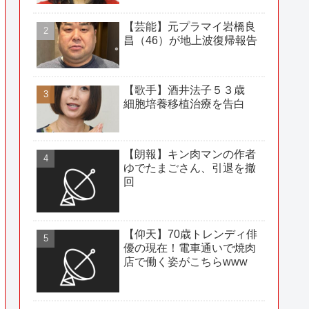
【芸能】元プラマイ岩橋良
昌（46）が地上波復帰報告
【歌手】酒井法子５３歳
細胞培養移植治療を告白
【朗報】キン肉マンの作者
ゆでたまごさん、引退を撤
回
【仰天】70歳トレンディ俳
優の現在！電車通いで焼肉
店で働く姿がこちらwww