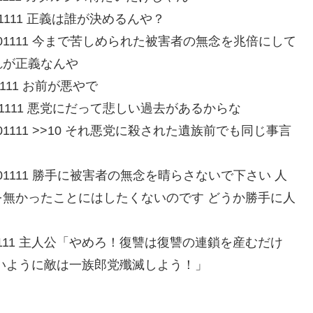
24TYSC01111 正義は誰が決めるんや？
:vWQxNXRH01111 今まで苦しめられた被害者の無念を兆倍にして
れが正義なんや
Beh01111 お前が悪やで
UkofM6cK01111 悪党にだって悲しい過去があるからな
MHEq/5GZ01111 >>10 それ悪党に殺された遺族前でも同じ事言
:ZBTACkWr01111 勝手に被害者の無念を晴らさないで下さい 人
無かったことにはしたくないのです どうか勝手に人
:lAyXvACir1111 主人公「やめろ！復讐は復讐の連鎖を産むだけ
いように敵は一族郎党殲滅しよう！」