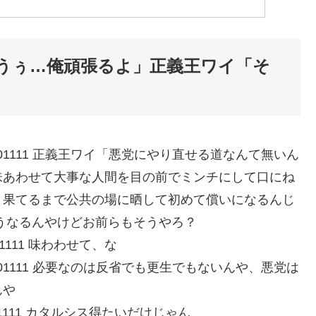
うぅ…俺頑張るよ」正義王ワイ「そ
:vWQxNXRH01111 正義王ワイ「悪党にやり直せる道なんて無いん
味あわせて大事な人間を目の前でミンチにして口にね
り果てるまで公共の場に晒して初めて償いになるんじ
うなるんやけどお前らもそうやろ？
vCBnM1111 味わわせて、な
:vWQxNXRH01111 必要なのは反省でも更生でもないんや、悪党は
んや
S1Q9p801111 カタルシス得たいだけじゃん