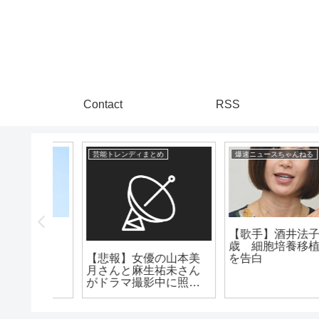
Contact
RSS
爆速ニュースちゃんねる
漫画まとめ速報
【歌手】酒井法子５３
歳 細胞培養移植治療
山本美
「アニメ好きでオタク
を告白
未さん
なのにVtuberに興味な
に照明
やつ」👈まじで、こ
・
存在謎すぎないか？