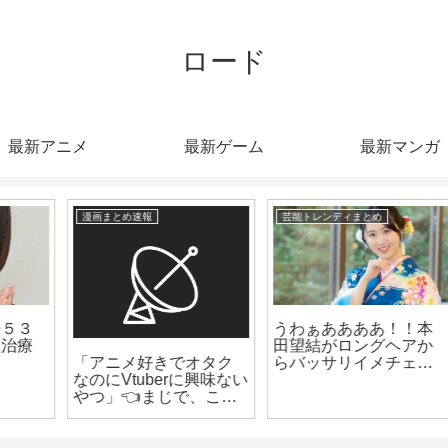
ロード
最新アニメ
最新ゲーム
最新マンガ
芸能トレンディまとめ
芸能トレンディまとめ
うわぁああああ！！本
田望結がロングヘアか
【仰天】70歳トレンデ
らバッサリイメチェン
い
ィ俳優の現在！電車通
www うわ!かわい!!!!は!!!
の
いで焼肉店で働く姿が
こちらwww