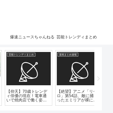
爆速ニュースちゃんねる
芸能トレンディまとめ
漫画まとめ速報
漫画まとめ速報
漫画まとめ
【絶望】アニメ「リゼ
ピトー「ゴンさんなら
一番面
ロ」第54話、敵に捕ま
メルエムに勝てるかも
←何想
ったエミリアが裸にさ
しれない」
れピンチに！