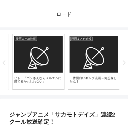
ロード
漫画まとめ速報
漫画まとめ速報
爆
【
ガ
た
ピトー「ゴンさんならメルエムに
一番面白いギャグ漫画←何想像し
勝てるかもしれない」
たん？
ジャンプアニメ「サカモトデイズ」連続2
クール放送確定！