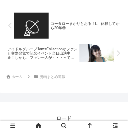
コータローまかりとおる！L、休載してか
ら20年😢
アイドルグループJamsCollectionがファン
と交際発覚で記念イベント当日出演中
止！しかも、ファン一人が・・・って、
マジか！？
ホーム
漫画まとめ速報
ロード
© 2024 ロード.