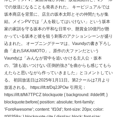
での放送になることも発表された。 キービジュアルでは
坂本商店を背景に、店主の坂本太郎とその仲間たちが集
結。メインPVでは「人を殺してはいけない」という坂本
家の家訓を守る坂本の平和な日常や、懸賞金10億円が懸
かっている坂本と彼を狙う刺客のアクションシーンが盛り
込まれた。 オープニングテーマは、Vaundyの書き下ろし
曲「走れSAKAMOTO」。原作の大ファンだという
Vaundyは「みんなが背中を追いかける主人公・坂本
の、”誰も追いつけない圧倒的強さ”を曲からも感じてもら
えたらと思いながら作っていきました」とコメントしてい
る。 初回放送日は2025年1月11日。第2クールは7月より
放送される。 https://ift.tt/Dq2JPOw 引用元：
https://ift.tt/Mi7TPCZ blockquote { background: #dde9ff; }
blockquote:before{ position: absolute; font-family:
‘FontAwesome’; content: ‘\f10d’; font-size: 20px; color:
#00359a; } blockquote cite { display: block; font-size: