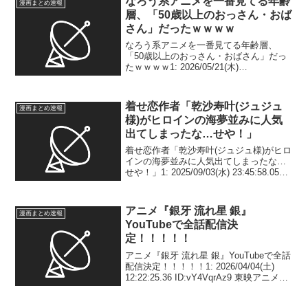
なろう系アニメを一番見てる年齢
漫画まとめ速報
層、「50歳以上のおっさん・おば
さん」だったｗｗｗｗ
なろう系アニメを一番見てる年齢層、
「50歳以上のおっさん・おばさん」だっ
たｗｗｗｗ1: 2026/05/21(木)
09:49:39.319 ID:3WCXD4M8F 中高年層
で異様に「異世界モノ」観られる現象を
TVデータが証明…傾向と要因...
着せ恋作者「乾沙寿叶(ジュジュ
漫画まとめ速報
様)がヒロインの海夢並みに人気
出てしまったな…せや！」
着せ恋作者「乾沙寿叶(ジュジュ様)がヒロ
インの海夢並みに人気出てしまったな…
せや！」1: 2025/09/03(水) 23:45:58.05
ID:izYxj53Y0 「中盤以降のこいつの出番
無しで！」2: 2025/09/03(水) 23...
アニメ『銀牙 流れ星 銀』
漫画まとめ速報
YouTubeで全話配信決
定！！！！！
アニメ『銀牙 流れ星 銀』YouTubeで全話
配信決定！！！！！1: 2026/04/04(土)
12:22:25.36 ID:vY4VqrAz9 東映アニメー
ションミュージアムチャンネル
@toeianime_MC ㊗アニメ放送40周年記...