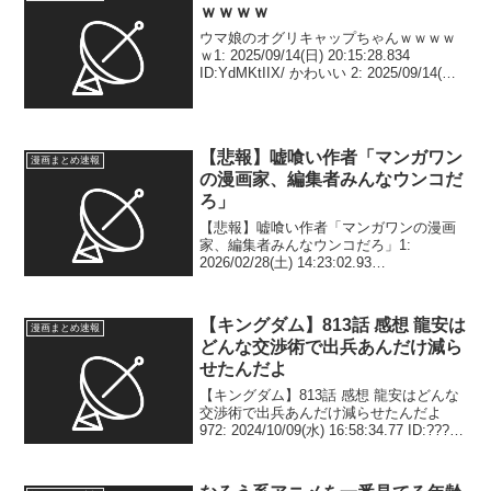
ｗｗｗｗ
ウマ娘のオグリキャップちゃんｗｗｗｗ
ｗ1: 2025/09/14(日) 20:15:28.834
ID:YdMKtIIX/ かわいい 2: 2025/09/14(日)
20:16:16.528 ID:YdMKtIIX/ かわいい 13:
2...
【悲報】嘘喰い作者「マンガワン
漫画まとめ速報
の漫画家、編集者みんなウンコだ
ろ」
【悲報】嘘喰い作者「マンガワンの漫画
家、編集者みんなウンコだろ」1:
2026/02/28(土) 14:23:02.93
ID:/BBsOHha0 2: 2026/02/28(土)
14:23:28.63 ID:cRgt0LVL0 うんこ食...
【キングダム】813話 感想 龍安は
漫画まとめ速報
どんな交渉術で出兵あんだけ減ら
せたんだよ
【キングダム】813話 感想 龍安はどんな
交渉術で出兵あんだけ減らせたんだよ
972: 2024/10/09(水) 16:58:34.77 ID:???0
龍安はどんな交渉術で出兵あんだけ減ら
せたんだよ。南陽の話した所で、国滅ぼ
されそうになっ...