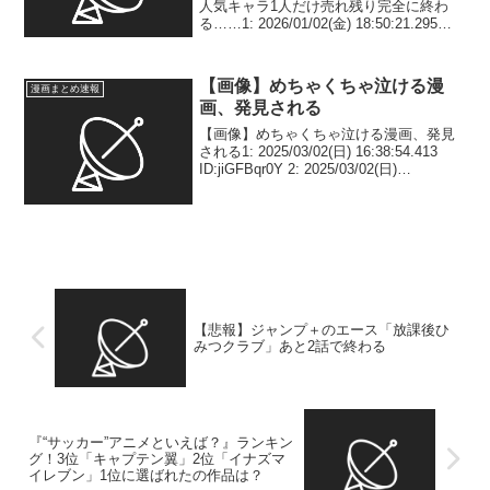
人気キャラ1人だけ売れ残り完全に終わ
る……1: 2026/01/02(金) 18:50:21.295
ID:DZnI0/cvw ふかふか……どうして…ス
ト子にすら負けるってやばすぎやろ2:
2026/01...
【画像】めちゃくちゃ泣ける漫
漫画まとめ速報
画、発見される
【画像】めちゃくちゃ泣ける漫画、発見
される1: 2025/03/02(日) 16:38:54.413
ID:jiGFBqr0Y 2: 2025/03/02(日)
16:41:24.987 ID:mdvDYhfs6 どう言うこ
とや？ 8: 2...
【悲報】ジャンプ＋のエース「放課後ひ
みつクラブ」あと2話で終わる
『“サッカー”アニメといえば？』ランキン
グ！3位「キャプテン翼」2位「イナズマ
イレブン」1位に選ばれたの作品は？