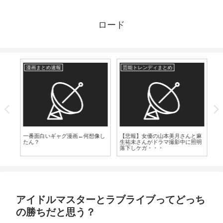
ロード
漫画まとめ速報
芸能トレンディまとめ
漫
実は
一番面白いギャグ漫画←何想像し
【悲報】女優の山本美月さんと麻
【
たん？
生祐未さんがドラマ撮影中に照明
ま
落下しケガ・・・
アイドルマスターとラブライブってどっち
の勝ちだと思う？