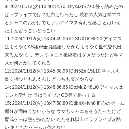
8: 2024/11/12(火) 13:40:14.70 ID:ykJZrS7z0 登り詰めたの
はラブライブでは？紅白も行ったし 現在の人気は学マス
とシャニのおかげでちょいアイマス有利な感じ とはいえ
たぶんどっこいどっこい
11: 2024/11/12(火) 13:44:49.06 ID:SUXDO8F20 アイマス
はようやくAS組が全員結婚したからようやく世代交代出
来るんや ミリ デレ シャニと後継者はダメだったけど学マ
スが何とかしてくれる
12: 2024/11/12(火) 13:45:38.96 ID:N5Zm15L10 学マスも
長く持つとも思えんし どっちもダメやろな
14: 2024/11/12(火) 13:46:36.65 ID:cMuZH8Lt0 アイマスは
デレと学だけ ラはライブとCD等で勝ってる
15: 2024/11/12(火) 13:47:58.80 ID:jbnX+lvh0 肝心のゲーム
部分が面白くないからな ウマもシャニもそうだったけど
育成ゲーは熱が持たない ただそれ以上にラブライブが酷
い まともなゲームが作れない