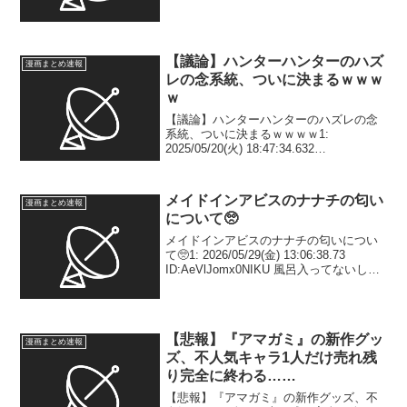
20:51:06.83 ID:WTjy+pAT0 ヒナタは木の
葉にて最...
【議論】ハンターハンターのハズ
漫画まとめ速報
レの念系統、ついに決まるｗｗｗ
ｗ
【議論】ハンターハンターのハズレの念
系統、ついに決まるｗｗｗｗ1:
2025/05/20(火) 18:47:34.632
ID:ZHlxfFvv3 まあ具現化だよな… 2:
2025/05/20(火) 18:47:43.970 ID:ZHl...
メイドインアビスのナナチの匂い
漫画まとめ速報
について🥺
メイドインアビスのナナチの匂いについ
て🥺1: 2026/05/29(金) 13:06:38.73
ID:AeVlJomx0NIKU 風呂入ってないし普
通に臭いと思う🥺 3: 2026/05/29(金)
13:07:10.34 ID:JeLr...
【悲報】『アマガミ』の新作グッ
漫画まとめ速報
ズ、不人気キャラ1人だけ売れ残
り完全に終わる……
【悲報】『アマガミ』の新作グッズ、不