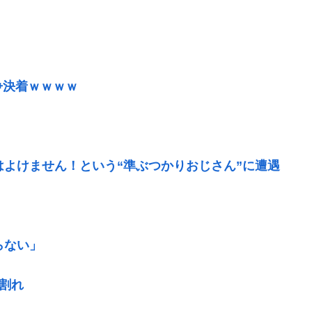
争決着ｗｗｗｗ
はよけません！という“準ぶつかりおじさん”に遭遇
らない」
割れ