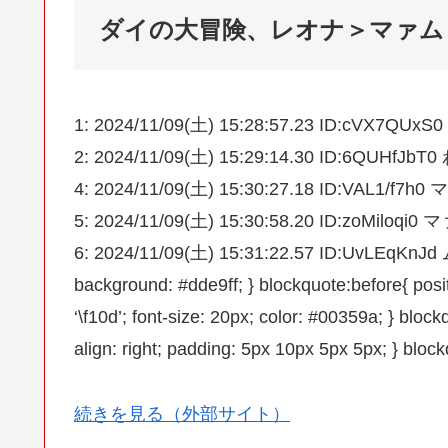
ダイの大冒険、レオナ＞マァム
1: 2024/11/09(土) 15:28:57.23 ID
2: 2024/11/09(土) 15:29:14.30 ID:6QUHf
4: 2024/11/09(土) 15:30:27.18 ID:VAL
5: 2024/11/09(土) 15:30:58.20 ID:z
6: 2024/11/09(土) 15:31:22.57 ID:UvLEqKnJ
background: #dde9ff; } blockquote:before{ posit
‘\f10d’; font-size: 20px; color: #00359a; } blockq
align: right; padding: 5px 10px 5px 5px; } bloc
続きを見る（外部サイト）