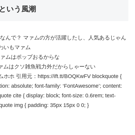
という風潮
:cVX7QUxS0 なんで？ マァムの方が活躍したし、人気あるじゃん
JbT0 わいもマァム
1/f7h0 マァムはポップおるからな
oMiloqi0 マァムはクソ雑魚戦力外だからしゃーない
d ムホホ 引用元：https://ift.tt/BOQKwFV blockquote {
ion: absolute; font-family: ‘FontAwesome’; content:
uote cite { display: block; font-size: 0.6rem; text-
kquote img { padding: 35px 15px 0 0; }