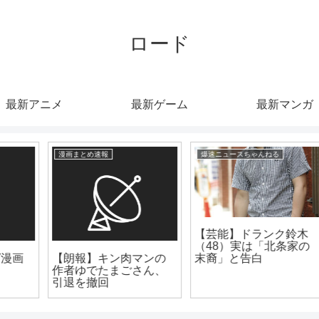
ロード
最新アニメ
最新ゲーム
最新マンガ
爆速ニュースちゃんねる
爆速ニュースちゃんねる
【芸能】ドランク鈴木
【芸能】『おむすび』
（48）実は「北条家の
橋本環奈の“黒ギャル
末裔」と告白
姿”にネット衝撃