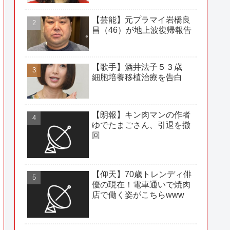
【芸能】元プラマイ岩橋良
昌（46）が地上波復帰報告
【歌手】酒井法子５３歳
細胞培養移植治療を告白
【朗報】キン肉マンの作者
ゆでたまごさん、引退を撤
回
【仰天】70歳トレンディ俳
優の現在！電車通いで焼肉
店で働く姿がこちらwww