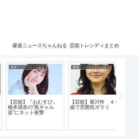
爆速ニュースちゃんねる
芸能トレンディまとめ
爆速ニュースちゃんねる
漫画まとめ速報
爆速ニュー
【芸能】菊川怜 ４６
【歌手
歳で雰囲気ガラリ
歳 細
【悲報】テニプリ、ア
を告白
ニメで「デカすぎんだ
ろ…」を「なんや？で
っかすぎるやろ～～」
に改悪してしまう