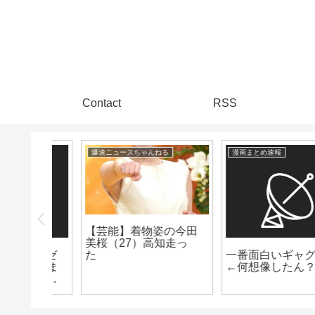
Contact
RSS
る
漫画まとめ速報
漫画まとめ速報
の今田
知走っ
一番面白いギャグ漫画
【朗報】キン肉マンの
←何想像したん？
作者ゆでたまごさん、
引退を撤回