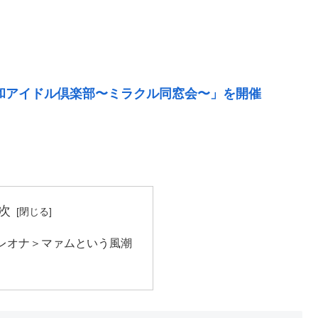
昭和アイドル倶楽部〜ミラクル同窓会〜」を開催
次
レオナ＞マァムという風潮