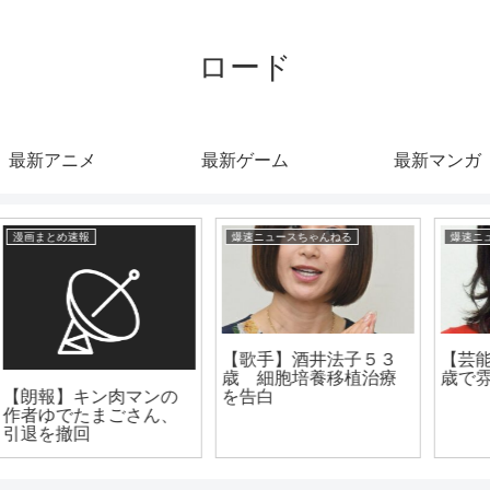
ロード
最新アニメ
最新ゲーム
最新マンガ
爆速ニュースちゃんねる
爆速ニュースちゃんねる
【歌手】酒井法子５３
【芸能】菊川怜 ４６
歳 細胞培養移植治療
歳で雰囲気ガラリ
を告白