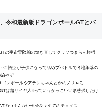
A、令和最新版ドラゴンボールGTとバ
:oKUZPMLl0 GTの宇宙冒険編の焼き直しでクッソつまらん模様
:oKUZPMLl0 >>2 悟空が子供になって舐めプバトルで各地集落の
の旅やぞ
 >>6 初期のドラゴンボールやアラレちゃんとかのノリやろ
:kOnEVFSh0 GTは超サイヤ人4っていうかっこいい形態残したけ
nAT841Cn0 GTのつまんない部分をあえてのチョイス