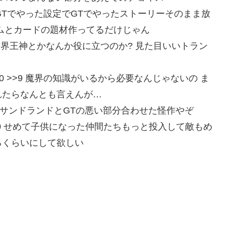
:IVqFIsWZ0 GTでやった設定でGTでやったストーリーそのまま放
ムとカードの題材作ってるだけじゃん
:wKwKHjVN0 界王神とかなんか役に立つのか? 見た目いいトラン
:NS9H1fQW0 >>9 魔界の知識がいるから必要なんじゃないの ま
れたらなんとも言えんが…
:t+AhSm7t0 サンドランドとGTの悪い部分合わせた怪作やぞ
D:78xCLwoN0 せめて子供になった仲間たちもっと投入して敵もめ
るくらいにして欲しい