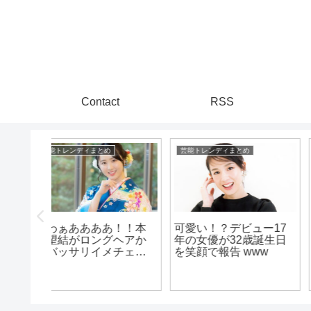
Contact
RSS
芸能トレンディまとめ
漫画まとめ速報
！！本
可愛い！？デビュー17
ヘアか
年の女優が32歳誕生日
【朗報】キン肉マンの
チェン
を笑顔で報告 www
作者ゆでたまごさん、
!!は!!!
引退を撤回