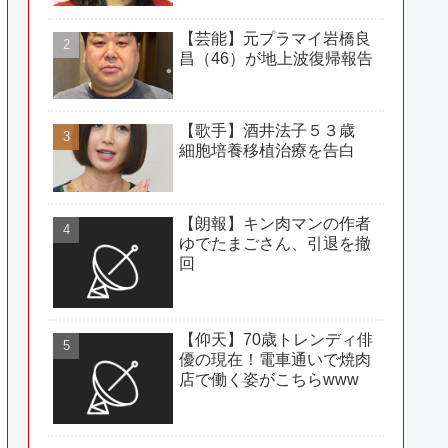
【芸能】元プラマイ岩橋良
昌（46）が地上波復帰報告
【歌手】酒井法子５３歳
細胞培養移植治療を告白
【朗報】キン肉マンの作者
ゆでたまごさん、引退を撤
回
【仰天】70歳トレンディ俳
優の現在！電車通いで焼肉
店で働く姿がこちらwww