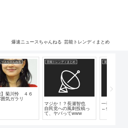
爆速ニュースちゃんねる
芸能トレンディまとめ
芸能トレンディまとめ
漫画まとめ速報
漫画まとめ
マジか！？長瀬智也
一番面白いギャグ漫画
「アニ
自民党への風刺投稿っ
←何想像したん？
なのにV
て、ヤバってwww
やつ」
存在謎